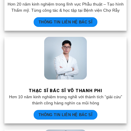
Hơn 20 năm kinh nghiệm trong lĩnh vực Phẫu thuật – Tạo hình
Thẩm mỹ. Từng công tác & học tập tại Bệnh viện Chợ Rẫy
THÔNG TIN LIÊN HỆ BÁC SĨ
THẠC SĨ BÁC SĨ VÕ THANH PHI
Hơn 10 năm kinh nghiệm trong nghề với thành tích “giải cứu”
thành công hàng nghìn ca mũi hỏng
THÔNG TIN LIÊN HỆ BÁC SĨ