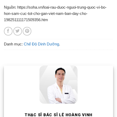
Nguồn: https://soha.vn/loai-rau-duoc-nguoi-trung-quoc-vi-bo-
hon-sam-cuc-tot-cho-gan-viet-nam-ban-day-cho-
198251111171509356.htm
Danh mục:
Chế Độ Dinh Dưỡng
.
THẠC SĨ BÁC SĨ LÊ HOÀNG VINH