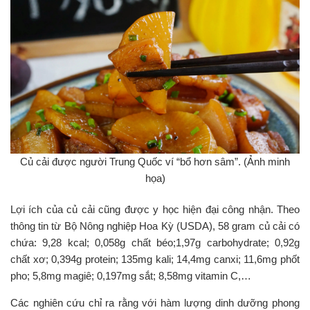
Củ cải được người Trung Quốc ví “bổ hơn sâm”. (Ảnh minh
họa)
Lợi ích của củ cải cũng được y học hiện đại công nhận. Theo
thông tin từ Bộ Nông nghiệp Hoa Kỳ (USDA), 58 gram củ cải có
chứa: 9,28 kcal; 0,058g chất béo;1,97g carbohydrate; 0,92g
chất xơ; 0,394g protein; 135mg kali; 14,4mg canxi; 11,6mg phốt
pho; 5,8mg magiê; 0,197mg sắt; 8,58mg vitamin C,…
Các nghiên cứu chỉ ra rằng với hàm lượng dinh dưỡng phong