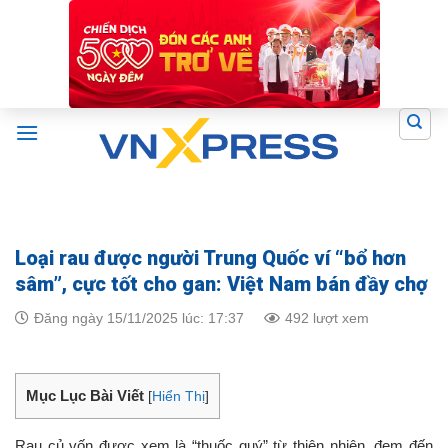
Skip
to
content
Loại rau được người Trung Quốc ví “bổ hơn
sâm”, cực tốt cho gan: Việt Nam bán đầy chợ
Đăng ngày 15/11/2025 lúc: 17:37
492 lượt xem
Mục Lục Bài Viết
[
Hiển Thị
]
Rau củ vốn được xem là “thuốc quý” từ thiên nhiên, đem đến