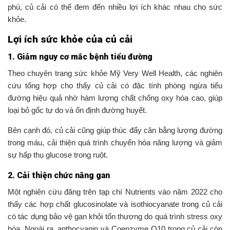
phú, củ cải có thể đem đến nhiều lợi ích khác nhau cho sức
khỏe.
Lợi ích sức khỏe của củ cải
1. Giảm nguy cơ mắc bệnh tiểu đường
Theo chuyên trang sức khỏe Mỹ Very Well Health, các nghiên
cứu tổng hợp cho thấy củ cải có đặc tính phòng ngừa tiểu
đường hiệu quả nhờ hàm lượng chất chống oxy hóa cao, giúp
loại bỏ gốc tự do và ổn định đường huyết.
Bên cạnh đó, củ cải cũng giúp thúc đẩy cân bằng lượng đường
trong máu, cải thiện quá trình chuyển hóa năng lượng và giảm
sự hấp thụ glucose trong ruột.
2. Cải thiện chức năng gan
Một nghiên cứu đăng trên tạp chí Nutrients vào năm 2022 cho
thấy các hợp chất glucosinolate và isothiocyanate trong củ cải
có tác dụng bảo vệ gan khỏi tổn thương do quá trình stress oxy
hóa. Ngoài ra, anthocyanin và Coenzyme Q10 trong củ cải còn