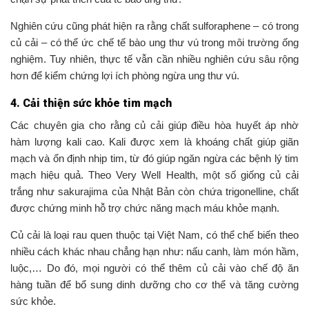
Nghiên cứu cũng phát hiện ra rằng chất sulforaphene – có trong
củ cải – có thể ức chế tế bào ung thư vú trong môi trường ống
nghiệm. Tuy nhiên, thực tế vẫn cần nhiều nghiên cứu sâu rộng
hơn để kiểm chứng lợi ích phòng ngừa ung thư vú.
4. Cải thiện sức khỏe tim mạch
Các chuyên gia cho rằng củ cải giúp điều hòa huyết áp nhờ
hàm lượng kali cao. Kali được xem là khoáng chất giúp giãn
mạch và ổn định nhịp tim, từ đó giúp ngăn ngừa các bệnh lý tim
mạch hiệu quả. Theo Very Well Health, một số giống củ cải
trắng như sakurajima của Nhật Bản còn chứa trigonelline, chất
được chứng minh hỗ trợ chức năng mạch máu khỏe mạnh.
Củ cải là loại rau quen thuộc tại Việt Nam, có thể chế biến theo
nhiều cách khác nhau chẳng hạn như: nấu canh, làm món hầm,
luộc,… Do đó, mọi người có thể thêm củ cải vào chế độ ăn
hàng tuần để bổ sung dinh dưỡng cho cơ thể và tăng cường
sức khỏe.