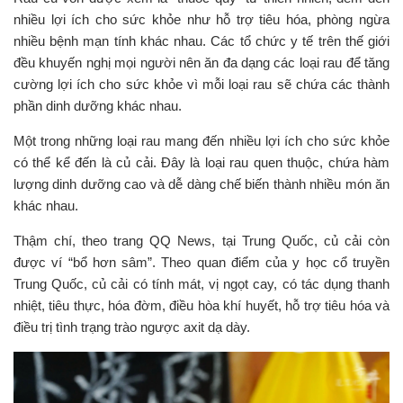
nhiều lợi ích cho sức khỏe như hỗ trợ tiêu hóa, phòng ngừa
nhiều bệnh mạn tính khác nhau. Các tổ chức y tế trên thế giới
đều khuyến nghị mọi người nên ăn đa dạng các loại rau để tăng
cường lợi ích cho sức khỏe vì mỗi loại rau sẽ chứa các thành
phần dinh dưỡng khác nhau.
Một trong những loại rau mang đến nhiều lợi ích cho sức khỏe
có thể kể đến là củ cải. Đây là loại rau quen thuộc, chứa hàm
lượng dinh dưỡng cao và dễ dàng chế biến thành nhiều món ăn
khác nhau.
Thậm chí, theo trang QQ News, tại Trung Quốc, củ cải còn
được ví “bổ hơn sâm”. Theo quan điểm của y học cổ truyền
Trung Quốc, củ cải có tính mát, vị ngọt cay, có tác dụng thanh
nhiệt, tiêu thực, hóa đờm, điều hòa khí huyết, hỗ trợ tiêu hóa và
điều trị tình trạng trào ngược axit dạ dày.