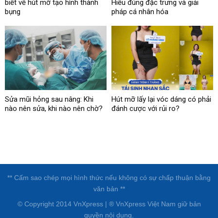
biết về hút mỡ tạo hình thành
Hiểu đúng đặc trưng và giải
bụng
pháp cá nhân hóa
Sửa mũi hỏng sau nâng: Khi
Hút mỡ lấy lại vóc dáng có phải
nào nên sửa, khi nào nên chờ?
đánh cược với rủi ro?
** Cấm sao chép mọi hình thức nếu không có sự chấp thuận bằng
văn bản **
© Copyright 2014 VnXpress | ® VnXpress Việt Nam giữ bản
quyền nội dung.