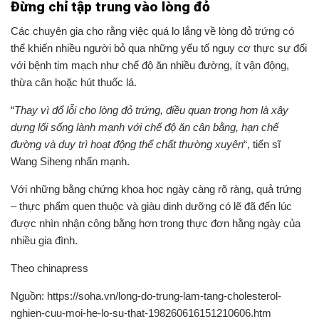
Đừng chỉ tập trung vào lòng đỏ
Các chuyên gia cho rằng việc quá lo lắng về lòng đỏ trứng có
thể khiến nhiều người bỏ qua những yếu tố nguy cơ thực sự đối
với bệnh tim mạch như chế độ ăn nhiều đường, ít vận động,
thừa cân hoặc hút thuốc lá.
“
Thay vì đổ lỗi cho lòng đỏ trứng, điều quan trọng hơn là xây
dựng lối sống lành mạnh với chế độ ăn cân bằng, hạn chế
đường và duy trì hoạt động thể chất thường xuyên
“, tiến sĩ
Wang Siheng nhấn mạnh.
Với những bằng chứng khoa học ngày càng rõ ràng, quả trứng
– thực phẩm quen thuộc và giàu dinh dưỡng có lẽ đã đến lúc
được nhìn nhận công bằng hơn trong thực đơn hằng ngày của
nhiều gia đình.
Theo chinapress
Nguồn: https://soha.vn/long-do-trung-lam-tang-cholesterol-
nghien-cuu-moi-he-lo-su-that-198260616151210606.htm