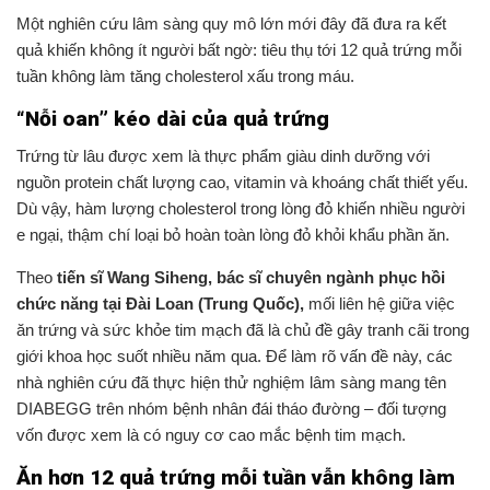
Một nghiên cứu lâm sàng quy mô lớn mới đây đã đưa ra kết
quả khiến không ít người bất ngờ: tiêu thụ tới 12 quả trứng mỗi
tuần không làm tăng cholesterol xấu trong máu.
“Nỗi oan” kéo dài của quả trứng
Trứng từ lâu được xem là thực phẩm giàu dinh dưỡng với
nguồn protein chất lượng cao, vitamin và khoáng chất thiết yếu.
Dù vậy, hàm lượng cholesterol trong lòng đỏ khiến nhiều người
e ngại, thậm chí loại bỏ hoàn toàn lòng đỏ khỏi khẩu phần ăn.
Theo
tiến sĩ Wang Siheng, bác sĩ chuyên ngành phục hồi
chức năng tại Đài Loan (Trung Quốc),
mối liên hệ giữa việc
ăn trứng và sức khỏe tim mạch đã là chủ đề gây tranh cãi trong
giới khoa học suốt nhiều năm qua. Để làm rõ vấn đề này, các
nhà nghiên cứu đã thực hiện thử nghiệm lâm sàng mang tên
DIABEGG trên nhóm bệnh nhân đái tháo đường – đối tượng
vốn được xem là có nguy cơ cao mắc bệnh tim mạch.
Ăn hơn 12 quả trứng mỗi tuần vẫn không làm