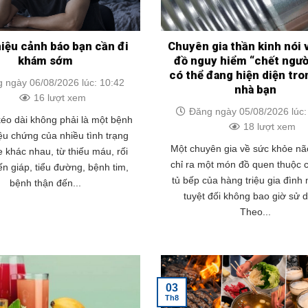
hiệu cảnh báo bạn cần đi
Chuyên gia thần kinh nói
khám sớm
đồ nguy hiểm “chết ngườ
có thể đang hiện diện tr
 ngày 06/08/2026 lúc: 10:42
nhà bạn
16 lượt xem
Đăng ngày 05/08/2026 lúc:
éo dài không phải là một bệnh
18 lượt xem
iệu chứng của nhiều tình trạng
Một chuyên gia về sức khỏe nã
 khác nhau, từ thiếu máu, rối
chỉ ra một món đồ quen thuộc c
ến giáp, tiểu đường, bệnh tim,
tủ bếp của hàng triệu gia đình
bệnh thận đến...
tuyệt đối không bao giờ sử 
Theo...
03
Th8