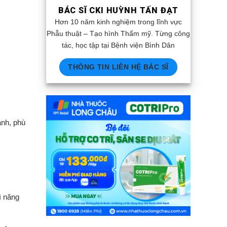
BÁC SĨ CKI HUỲNH TẤN ĐẠT
Hơn 10 năm kinh nghiệm trong lĩnh vực
Phẫu thuật – Tạo hình Thẩm mỹ. Từng công
tác, học tập tại Bệnh viện Bình Dân
THÔNG TIN LIÊN HỆ BÁC SĨ
anh, phù
ì năng