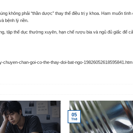
 chúng không phải “thần dược” thay thế điều trị y khoa. Ham muốn tình
 và bệnh lý nền.
g, tập thể dục thường xuyên, hạn chế rượu bia và ngủ đủ giấc để cải
nay-chuyen-chan-goi-co-the-thay-doi-bat-ngo-19826052618595841.htm
05
Th8