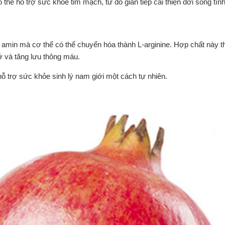
hể hỗ trợ sức khỏe tim mạch, từ đó gián tiếp cải thiện đời sống tìn
it amin mà cơ thể có thể chuyển hóa thành L-arginine. Hợp chất này 
nở và tăng lưu thông máu.
ỗ trợ sức khỏe sinh lý nam giới một cách tự nhiên.