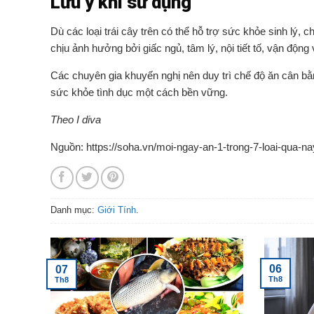
Lưu ý khi sử dụng
Dù các loại trái cây trên có thể hỗ trợ sức khỏe sinh lý,
chịu ảnh hưởng bởi giấc ngủ, tâm lý, nội tiết tố, vận động
Các chuyên gia khuyến nghị nên duy trì chế độ ăn cân bằn
sức khỏe tình dục một cách bền vững.
Theo I
diva
Nguồn: https://soha.vn/moi-ngay-an-1-trong-7-loai-qua-
Danh mục:
Giới Tính
.
06
07
Th8
Th8