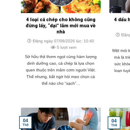
4 loại cá chép cho không cũng
4 dấu 
đừng lấy, “dại” lắm mới mua về
nhà
Đăng
Đăng ngày 07/08/2026 lúc: 10:40
5 lượt xem
Mệt mỏi k
Sở hữu thịt thơm ngọt cùng hàm lượng
mà là tr
dinh dưỡng cao, cá chép là lựa chọn
sức khỏe
quen thuộc trên mâm cơm người Việt.
loạn tuy
Thế nhưng, bất ngờ hỏi mẹo chọn cá
thế nào cho “sạch”...
04
04
Th8
Th8