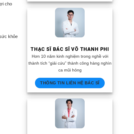
lợi cho
 sức khỏe
THẠC SĨ BÁC SĨ VÕ THANH PHI
Hơn 10 năm kinh nghiệm trong nghề với
thành tích “giải cứu” thành công hàng nghìn
ca mũi hỏng
THÔNG TIN LIÊN HỆ BÁC SĨ