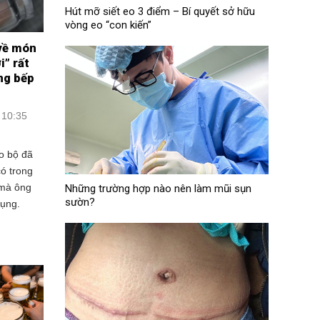
Hút mỡ siết eo 3 điểm – Bí quyết sở hữu
vòng eo “con kiến”
 về món
i” rất
ong bếp
 10:35
o bộ đã
ó trong
 mà ông
Những trường hợp nào nên làm mũi sụn
sườn?
dụng.