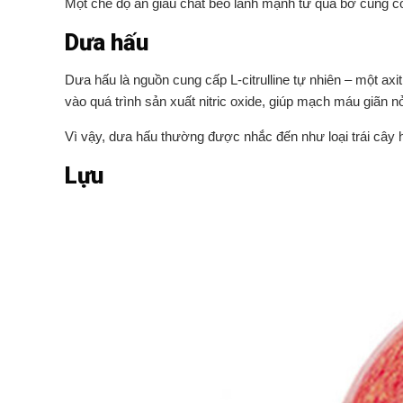
Một chế độ ăn giàu chất béo lành mạnh từ quả bơ cũng có t
Dưa hấu
Dưa hấu là nguồn cung cấp L-citrulline tự nhiên – một ax
vào quá trình sản xuất nitric oxide, giúp mạch máu giãn 
Vì vậy, dưa hấu thường được nhắc đến như loại trái cây h
Lựu