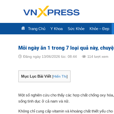
Skip
to
content
Trang Chủ
Y Khoa
Sức Khỏe
Khỏe – Đẹp
Mỗi ngày ăn 1 trong 7 loại quả này, chuyệ
Đăng ngày 13/06/2026 lúc: 08:44
114 lượt xem
Mục Lục Bài Viết
[
Hiển Thị
]
Một số nghiên cứu cho thấy các hợp chất chống oxy hóa, a
sống tình dục ở cả nam và nữ.
Không chỉ cung cấp vitamin và khoáng chất thiết yếu cho 