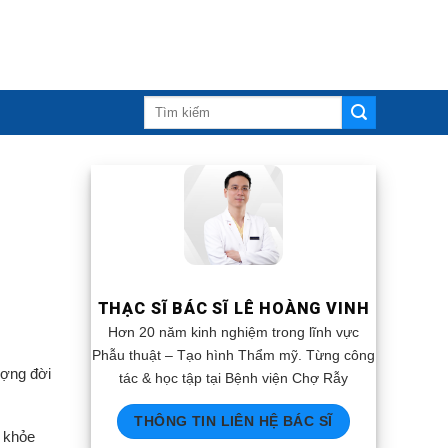
THẠC SĨ BÁC SĨ LÊ HOÀNG VINH
Hơn 20 năm kinh nghiệm trong lĩnh vực
Phẫu thuật – Tạo hình Thẩm mỹ. Từng công
ượng đời
tác & học tập tại Bệnh viện Chợ Rẫy
THÔNG TIN LIÊN HỆ BÁC SĨ
c khỏe