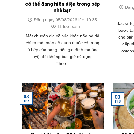
có thể đang hiện diện trong bếp
Đăng
nhà bạn
Đăng ngày 05/08/2026 lúc: 10:35
Bác sĩ Te
11 lượt xem
bướu tạ
Một chuyên gia về sức khỏe não bộ đã
cho biế
chỉ ra một món đồ quen thuộc có trong
gặp nh
tủ bếp của hàng triệu gia đình mà ông
osteo
tuyệt đối không bao giờ sử dụng.
Theo...
03
03
Th8
Th8