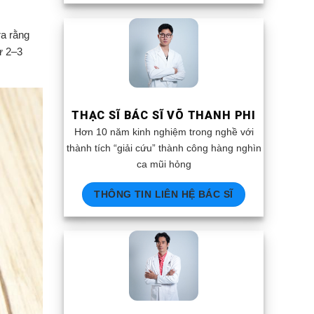
ra rằng
ừ 2–3
THẠC SĨ BÁC SĨ VÕ THANH PHI
Hơn 10 năm kinh nghiệm trong nghề với
thành tích “giải cứu” thành công hàng nghìn
ca mũi hỏng
THÔNG TIN LIÊN HỆ BÁC SĨ