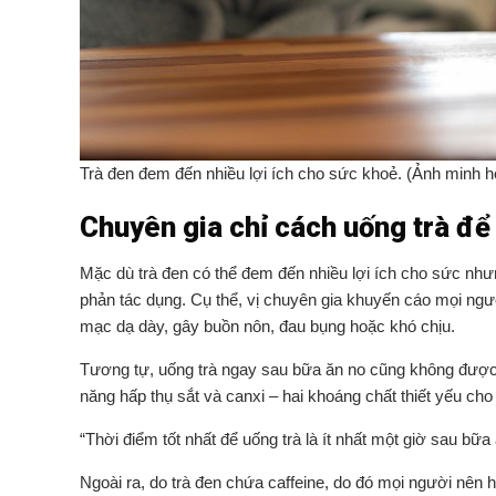
Trà đen đem đến nhiều lợi ích cho sức khoẻ. (Ảnh minh h
Chuyên gia chỉ cách uống trà để t
Mặc dù trà đen có thể đem đến nhiều lợi ích cho sức như
phản tác dụng. Cụ thể, vị chuyên gia khuyến cáo mọi người
mạc dạ dày, gây buồn nôn, đau bụng hoặc khó chịu.
Tương tự, uống trà ngay sau bữa ăn no cũng không được kh
năng hấp thụ sắt và canxi – hai khoáng chất thiết yếu cho
“Thời điểm tốt nhất để uống trà là ít nhất một giờ sau bữa
Ngoài ra, do trà đen chứa caffeine, do đó mọi người nên h