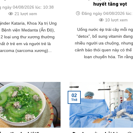
huyết tăng vọt
 ngày 04/08/2026 lúc: 10:38
Đăng ngày 04/08/2026 lúc:
21 lượt xem
10 lượt xem
jinder Kataria, Khoa Xạ trị Ung
Uống nước ép trái cây mỗi n
i Bệnh viện Medanta (Ấn Độ),
“detox”, bổ sung vitamin đan
t 2 loại ung thư xương thường
nhiều người ưa chuộng, nhưng
ất ở trẻ em và người trẻ là
cảnh báo thói quen này có thể 
sarcoma (sarcoma xương)...
loạn chuyển hóa. Tin rằng.
02
Th8