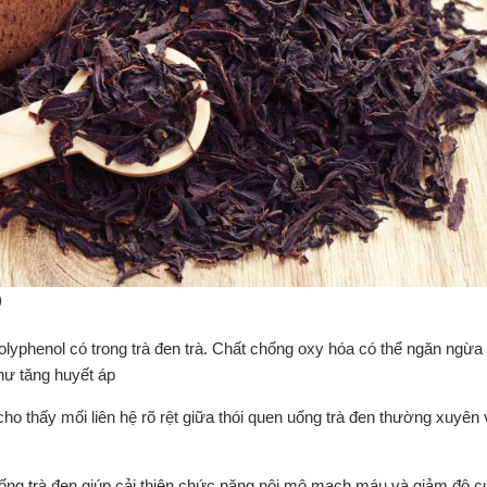
)
olyphenol có trong trà đen trà. Chất chống oxy hóa có thể ngăn ngừa
ư tăng huyết áp
ho thấy mối liên hệ rõ rệt giữa thói quen uống trà đen thường xuyên 
uống trà đen giúp cải thiện chức năng nội mô mạch máu và giảm độ 