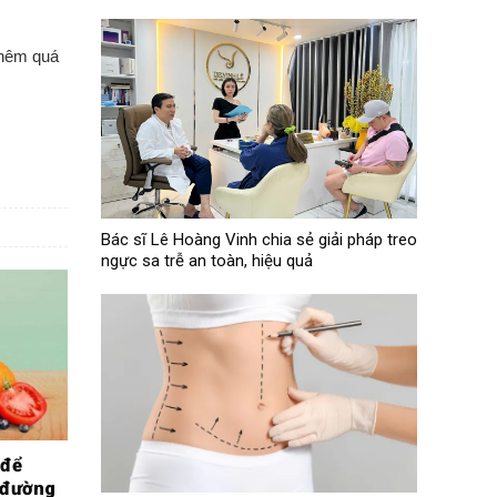
thêm quá
Bác sĩ Lê Hoàng Vinh chia sẻ giải pháp treo
ngực sa trễ an toàn, hiệu quả
 để
ì đường