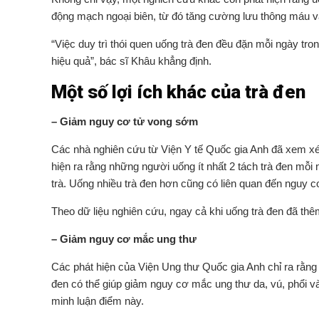
động mạch ngoại biên, từ đó tăng cường lưu thông máu và
“Việc duy trì thói quen uống trà đen đều đặn mỗi ngày tr
hiệu quả”, bác sĩ Khâu khẳng định.
Một số lợi ích khác của trà đen
– Giảm nguy cơ tử vong sớm
Các nhà nghiên cứu từ Viện Y tế Quốc gia Anh đã xem xét 
hiện ra rằng những người uống ít nhất 2 tách trà đen mỗ
trà. Uống nhiều trà đen hơn cũng có liên quan đến nguy 
Theo dữ liệu nghiên cứu, ngay cả khi uống trà đen đã thê
– Giảm nguy cơ mắc ung thư
Các phát hiện của Viện Ung thư Quốc gia Anh chỉ ra rằng c
đen có thể giúp giảm nguy cơ mắc ung thư da, vú, phổi và
minh luận điểm này.