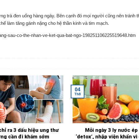
ợng trà đen uống hàng ngày. Bên cạnh đó mọi người cũng nên tránh 
hế làm tăng gánh nặng cho hệ thần kinh và tim mạch.
thang-sau-co-the-nhan-ve-ket-qua-bat-ngo-198251106225519648.htm
04
Th8
chỉ ra 3 dấu hiệu ung thư
Mỗi ngày 3 ly nước ép
ơng cần đi khám sớm
‘detox’, nhập viện khẩn v