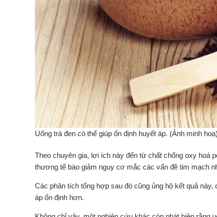
Uống trà đen có thể giúp ổn định huyết áp. (Ảnh minh hoạ
Theo chuyên gia, lợi ích này đến từ chất chống oxy hoá p
thương tế bào giảm nguy cơ mắc các vấn đề tim mạch nh
Các phân tích tổng hợp sau đó cũng ủng hộ kết quả này, c
áp ổn định hơn.
Không chỉ vậy, một nghiên cứu khác còn phát hiện rằng 