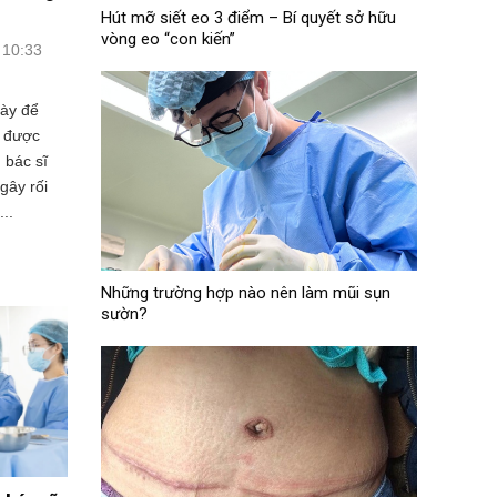
Hút mỡ siết eo 3 điểm – Bí quyết sở hữu
vòng eo “con kiến”
 10:33
gày để
g được
 bác sĩ
gây rối
..
Những trường hợp nào nên làm mũi sụn
sườn?