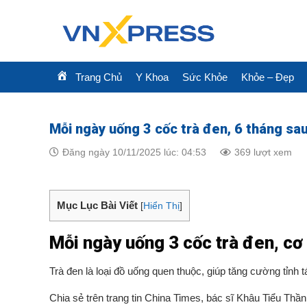
Skip
to
content
Trang Chủ
Y Khoa
Sức Khỏe
Khỏe – Đẹp
Mỗi ngày uống 3 cốc trà đen, 6 tháng sau
Đăng ngày 10/11/2025 lúc: 04:53
369 lượt xem
Mục Lục Bài Viết
[
Hiển Thị
]
Mỗi ngày uống 3 cốc trà đen, cơ 
Trà đen là loại đồ uống quen thuộc, giúp tăng cường tỉnh
Chia sẻ trên trang tin China Times, bác sĩ Khâu Tiểu Thần,