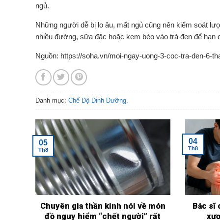
ngủ.
Những người dễ bị lo âu, mất ngủ cũng nên kiểm soát lư
nhiều đường, sữa đặc hoặc kem béo vào trà đen để hạn c
Nguồn: https://soha.vn/moi-ngay-uong-3-coc-tra-den-6-
Danh mục:
Chế Độ Dinh Dưỡng
.
04
05
Th8
Th8
Chuyên gia thần kinh nói về món
Bác sĩ 
đồ nguy hiểm “chết người” rất
xư