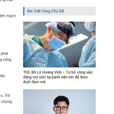
Bài Viết Cùng Chủ Đề
e tim mạch
 phát
ng uống
ThS. BS Lê Hoàng Vinh – Từ bỏ công việc
này.
đáng mơ ước tại bệnh viện lớn để theo
đuổi đam mê
u. Trà
ể chứng