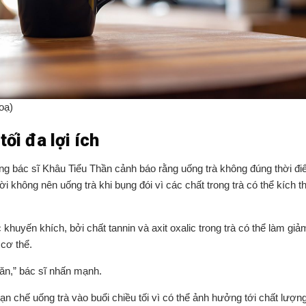
oạ)
ối đa lợi ích
ng bác sĩ Khâu Tiểu Thần cảnh báo rằng uống trà không đúng thời đi
 không nên uống trà khi bụng đói vì các chất trong trà có thể kích t
uyến khích, bởi chất tannin và axit oxalic trong trà có thể làm giả
 cơ thể.
 ăn,” bác sĩ nhấn mạnh.
ạn chế uống trà vào buổi chiều tối vì có thể ảnh hưởng tới chất lượn