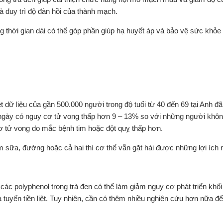
 duy trì độ đàn hồi của thành mạch.
ong thời gian dài có thể góp phần giúp hạ huyết áp và bảo vệ sức khỏ
dữ liệu của gần 500.000 người trong độ tuổi từ 40 đến 69 tại Anh đã
i ngày có nguy cơ tử vong thấp hơn 9 – 13% so với những người khô
cơ tử vong do mắc bệnh tim hoặc đột quỵ thấp hơn.
m sữa, đường hoặc cả hai thì cơ thể vẫn gặt hái được những lợi ích 
ác polyphenol trong trà đen có thể làm giảm nguy cơ phát triển khối 
 tuyến tiền liệt. Tuy nhiên, cần có thêm nhiều nghiên cứu hơn nữa đ