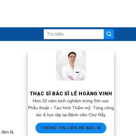
THẠC SĨ BÁC SĨ LÊ HOÀNG VINH
Hơn 20 năm kinh nghiệm trong lĩnh vực
Phẫu thuật – Tạo hình Thẩm mỹ. Từng công
tác & học tập tại Bệnh viện Chợ Rẫy
THÔNG TIN LIÊN HỆ BÁC SĨ
 đen là