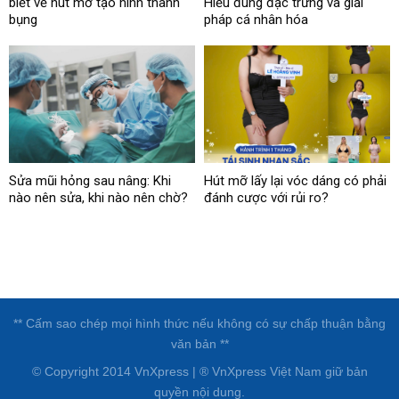
biết về hút mỡ tạo hình thành
Hiểu đúng đặc trưng và giải
bụng
pháp cá nhân hóa
Sửa mũi hỏng sau nâng: Khi
Hút mỡ lấy lại vóc dáng có phải
nào nên sửa, khi nào nên chờ?
đánh cược với rủi ro?
** Cấm sao chép mọi hình thức nếu không có sự chấp thuận bằng
văn bản **
© Copyright 2014 VnXpress | ® VnXpress Việt Nam giữ bản
quyền nội dung.