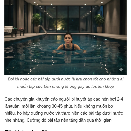
Bơi lội hoặc các bài tập dưới nước là lựa chọn tốt cho những ai
muốn tập sức bền nhưng không gây áp lực lên khớp
Các chuyên gia khuyến cáo người bị huyết áp cao nên bơi 2-4
lần/tuần, mỗi lần khoảng 30-45 phút. Nếu không muốn bơi
nhiều, họ hãy xuống nước và thực hiện các bài tập dưới nước
nhẹ nhàng. Cường độ bài tập nên tăng dần qua thời gian.