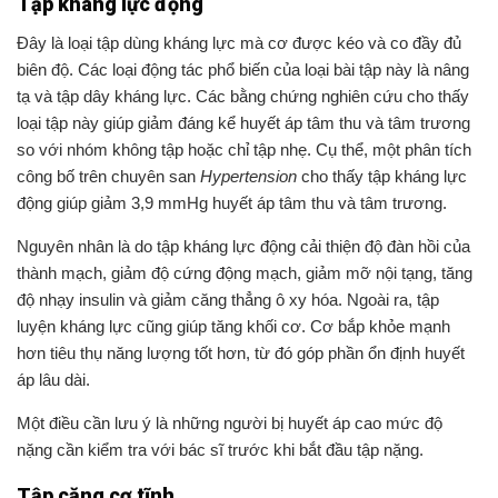
Tập kháng lực động
Đây là loại tập dùng kháng lực mà cơ được kéo và co đầy đủ
biên độ. Các loại động tác phổ biến của loại bài tập này là nâng
tạ và tập dây kháng lực. Các bằng chứng nghiên cứu cho thấy
loại tập này giúp giảm đáng kể huyết áp tâm thu và tâm trương
so với nhóm không tập hoặc chỉ tập nhẹ. Cụ thể, một phân tích
công bố trên chuyên san
Hypertension
cho thấy tập kháng lực
động giúp giảm 3,9 mmHg huyết áp tâm thu và tâm trương.
Nguyên nhân là do tập kháng lực động cải thiện độ đàn hồi của
thành mạch, giảm độ cứng động mạch, giảm mỡ nội tạng, tăng
độ nhạy insulin và giảm căng thẳng ô xy hóa. Ngoài ra, tập
luyện kháng lực cũng giúp tăng khối cơ. Cơ bắp khỏe mạnh
hơn tiêu thụ năng lượng tốt hơn, từ đó góp phần ổn định huyết
áp lâu dài.
Một điều cần lưu ý là những người bị huyết áp cao mức độ
nặng cần kiểm tra với bác sĩ trước khi bắt đầu tập nặng.
Tập căng cơ tĩnh