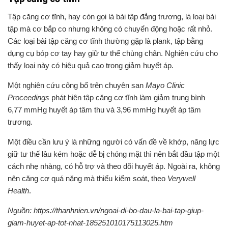
Tập căng cơ tĩnh, hay còn gọi là bài tập đẳng trương, là loại bài
tập mà cơ bắp co nhưng không có chuyển động hoặc rất nhỏ.
Các loại bài tập căng cơ tĩnh thường gặp là plank, tập bằng
dụng cụ bóp cơ tay hay giữ tư thế chùng chân. Nghiên cứu cho
thấy loại này có hiệu quả cao trong giảm huyết áp.
Một nghiên cứu công bố trên chuyên san
Mayo Clinic
Proceedings
phát hiện tập căng cơ tĩnh làm giảm trung bình
6,77 mmHg huyết áp tâm thu và 3,96 mmHg huyết áp tâm
trương.
Một điều cần lưu ý là những người có vấn đề về khớp, năng lực
giữ tư thế lâu kém hoặc dễ bị chóng mặt thì nên bắt đầu tập một
cách nhẹ nhàng, có hỗ trợ và theo dõi huyết áp. Ngoài ra, không
nên căng cơ quá nặng mà thiếu kiểm soát, theo
Verywell
Health
.
Nguồn: https://thanhnien.vn/ngoai-di-bo-dau-la-bai-tap-giup-
giam-huyet-ap-tot-nhat-185251010175113025.htm