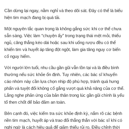
Cần dừng lại ngay, nằm nghỉ và theo dõi sát. Đây có thể là biểu
hiện tim mạch đang bị quá tải.
Một nguyên tắc quan trọng là không gắng sức khi cơ thể chưa
sẵn sàng. Việc làm “chuyện ấy” trong trạng thái mệt mỏi, thiếu
ngủ, căng thẳng kéo dài hoặc sau khi uống rượu đều có thể
khiến tim và huyết áp tăng đột ngột, làm gia tăng nguy cơ biến
cố nguy hiểm.
Với người lớn tuổi, nhu cầu gần gũi vẫn tồn tại và là điều bình
thường nếu sức khỏe ổn định. Tuy nhiên, các bác sĩ khuyến
cáo nhóm này cần lựa chọn nhịp độ phù hợp, tránh quá hưng
phấn và tuyệt đối không cố gắng vượt quá khả năng của cơ thể.
Lắng nghe phản ứng của bản thân trong lúc gần gũi chính là yếu
tố then chốt để bảo đảm an toàn.
Bên cạnh đó, việc kiểm tra sức khỏe định kỳ, nắm rõ các bệnh
nền tim mạch, huyết áp và trao đổi thẳng thắn với bác sĩ khi có
nghi ngờ là cách hiệu quả để giảm thiểu rủi ro. Điều chỉnh thời