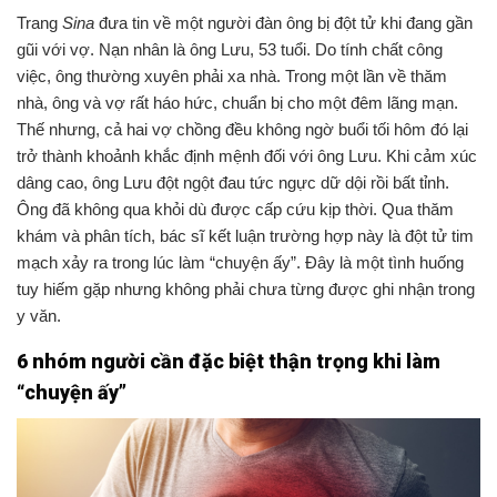
Trang
Sina
đưa tin về một người đàn ông bị đột tử khi đang gần
gũi với vợ. Nạn nhân là ông Lưu, 53 tuổi. Do tính chất công
việc, ông thường xuyên phải xa nhà. Trong một lần về thăm
nhà, ông và vợ rất háo hức, chuẩn bị cho một đêm lãng mạn.
Thế nhưng, cả hai vợ chồng đều không ngờ buổi tối hôm đó lại
trở thành khoảnh khắc định mệnh đối với ông Lưu. Khi cảm xúc
dâng cao, ông Lưu đột ngột đau tức ngực dữ dội rồi bất tỉnh.
Ông đã không qua khỏi dù được cấp cứu kịp thời. Qua thăm
khám và phân tích, bác sĩ kết luận trường hợp này là đột tử tim
mạch xảy ra trong lúc làm “chuyện ấy”. Đây là một tình huống
tuy hiếm gặp nhưng không phải chưa từng được ghi nhận trong
y văn.
6 nhóm người cần đặc biệt thận trọng khi làm
“chuyện ấy”