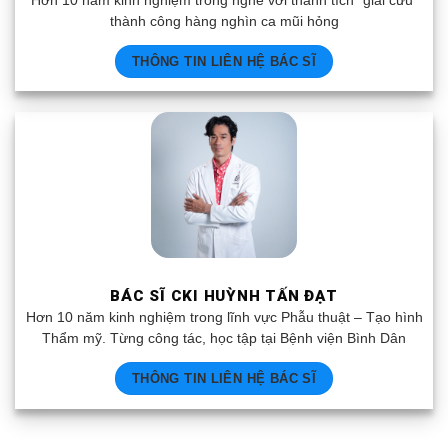
Hơn 10 năm kinh nghiệm trong nghề với thành tích “giải cứu”
thành công hàng nghìn ca mũi hỏng
THÔNG TIN LIÊN HỆ BÁC SĨ
BÁC SĨ CKI HUỲNH TẤN ĐẠT
Hơn 10 năm kinh nghiệm trong lĩnh vực Phẫu thuật – Tạo hình
Thẩm mỹ. Từng công tác, học tập tại Bệnh viện Bình Dân
THÔNG TIN LIÊN HỆ BÁC SĨ