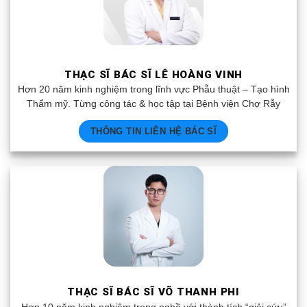
THẠC SĨ BÁC SĨ LÊ HOÀNG VINH
Hơn 20 năm kinh nghiệm trong lĩnh vực Phẫu thuật – Tạo hình
Thẩm mỹ. Từng công tác & học tập tại Bệnh viện Chợ Rẫy
THÔNG TIN LIÊN HỆ BÁC SĨ
THẠC SĨ BÁC SĨ VÕ THANH PHI