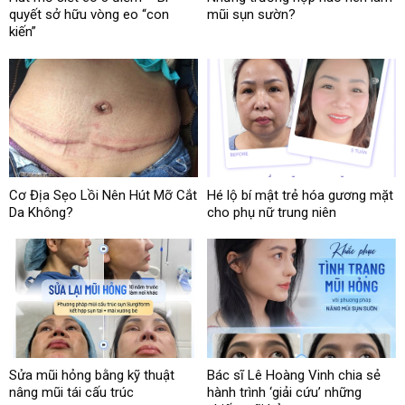
quyết sở hữu vòng eo “con
mũi sụn sườn?
kiến”
Cơ Địa Sẹo Lồi Nên Hút Mỡ Cắt
Hé lộ bí mật trẻ hóa gương mặt
Da Không?
cho phụ nữ trung niên
Sửa mũi hỏng bằng kỹ thuật
Bác sĩ Lê Hoàng Vinh chia sẻ
nâng mũi tái cấu trúc
hành trình ‘giải cứu’ những