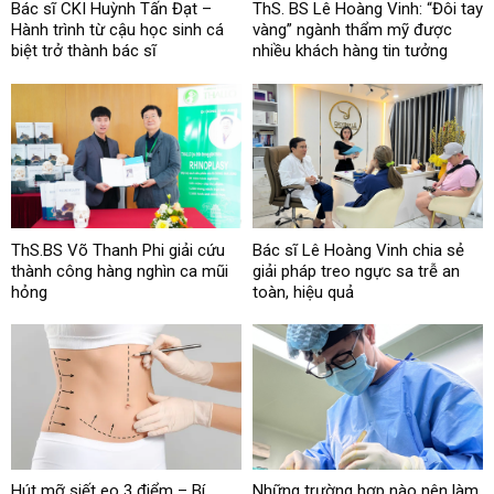
Bác sĩ CKI Huỳnh Tấn Đạt –
ThS. BS Lê Hoàng Vinh: “Đôi tay
Hành trình từ cậu học sinh cá
vàng” ngành thẩm mỹ được
biệt trở thành bác sĩ
nhiều khách hàng tin tưởng
ThS.BS Võ Thanh Phi giải cứu
Bác sĩ Lê Hoàng Vinh chia sẻ
thành công hàng nghìn ca mũi
giải pháp treo ngực sa trễ an
hỏng
toàn, hiệu quả
Hút mỡ siết eo 3 điểm – Bí
Những trường hợp nào nên làm