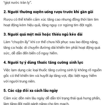
“giọt nước tràn ly”.
2. Người thường xuyên uống rượu trước khi gần gũi
Rượu có thể khiến cảm xúc tăng cao nhưng đồng thời làm tim
hoạt động kém hiệu quả, tăng nguy cơ ngừng tim đột ngột.
3. Người quá mệt mỏi hoặc thiếu ngủ kéo dài
Làm “chuyện ấy” khi cơ thể chưa hồi phục sau lao động nặng,
tăng ca hoặc di chuyển đường dài khiến tim phải hoạt động quá
sức, dễ dẫn đến biến cố nguy hiểm.
4. Người tự ý dùng thuốc tăng cường sinh lực
Việc lạm dụng các loại thuốc tăng cường sinh lý không rõ nguồn
gốc có thể khiến tim và huyết áp tăng vọt, đặc biệt nguy hiểm
với người trung niên.
5. Các cặp đôi xa cách lâu ngày
Cảm xúc dồn nén lâu ngày dễ dẫn tới trạng thái quá hưng phấn,
làm tăng đột ngột gánh nặng cho tim mạch.