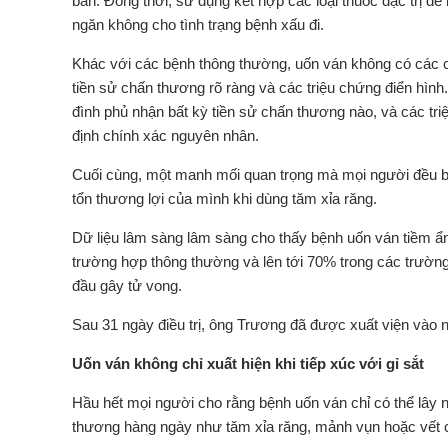
bản. Đồng thời, sử dụng kết hợp các loại thuốc đặc trị đ
ngăn không cho tình trạng bệnh xấu đi.
Khác với các bệnh thông thường, uốn ván không có các ch
tiền sử chấn thương rõ ràng và các triệu chứng điển hình.
đình phủ nhận bất kỳ tiền sử chấn thương nào, và các tr
định chính xác nguyên nhân.
Cuối cùng, một manh mối quan trọng mà mọi người đều bỏ
tổn thương lợi của mình khi dùng tăm xỉa răng.
Dữ liệu lâm sàng lâm sàng cho thấy bệnh uốn ván tiềm ẩn
trường hợp thông thường và lên tới 70% trong các trườn
đầu gây tử vong.
Sau 31 ngày điều trị, ông Trương đã được xuất viện vào n
Uốn ván không chỉ xuất hiện khi tiếp xúc với gỉ sắt
Hầu hết mọi người cho rằng bệnh uốn ván chỉ có thể lây n
thương hàng ngày như tăm xỉa răng, mảnh vụn hoặc vết 