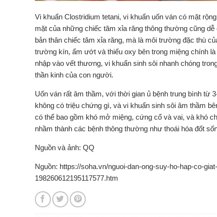
Vi khuẩn Clostridium tetani, vi khuẩn uốn ván có mặt rộng
mặt của những chiếc tăm xỉa răng thông thường cũng dễ 
bản thân chiếc tăm xỉa răng, mà là môi trường đặc thù củ
trường kín, ẩm ướt và thiếu oxy bên trong miệng chính là 
nhập vào vết thương, vi khuẩn sinh sôi nhanh chóng trong 
thần kinh của con người.
Uốn ván rất âm thầm, với thời gian ủ bệnh trung bình từ 3
không có triệu chứng gì, và vi khuẩn sinh sôi âm thầm bê
có thể bao gồm khó mở miệng, cứng cổ và vai, và khó chị
nhầm thành các bệnh thông thường như thoái hóa đốt số
Nguồn và ảnh: QQ
Nguồn: https://soha.vn/nguoi-dan-ong-suy-ho-hap-co-giat-
198260612195117577.htm