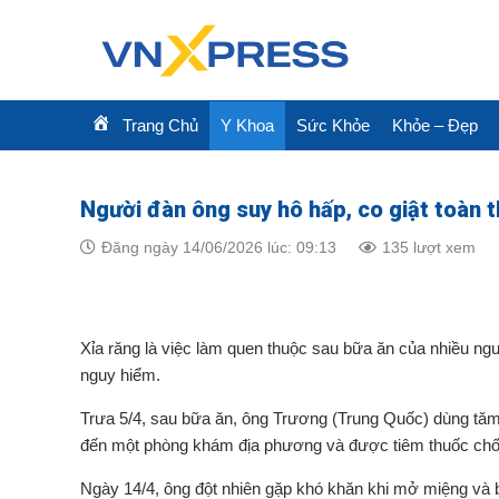
Skip
to
content
Trang Chủ
Y Khoa
Sức Khỏe
Khỏe – Đẹp
Người đàn ông suy hô hấp, co giật toàn th
Đăng ngày 14/06/2026 lúc: 09:13
135 lượt xem
Xỉa răng là việc làm quen thuộc sau bữa ăn của nhiều ngư
nguy hiểm.
Trưa 5/4, sau bữa ăn, ông Trương (Trung Quốc) dùng tăm x
đến một phòng khám địa phương và được tiêm thuốc chốn
Ngày 14/4, ông đột nhiên gặp khó khăn khi mở miệng và bị