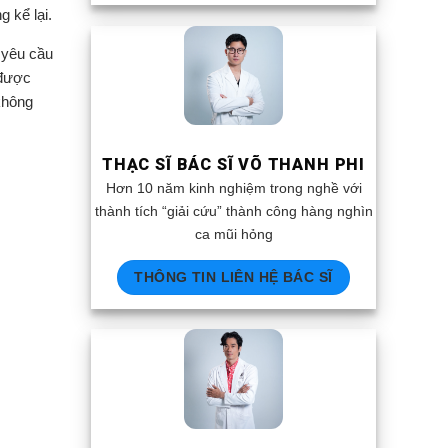
 kể lại.
 yêu cầu
 được
không
THẠC SĨ BÁC SĨ VÕ THANH PHI
Hơn 10 năm kinh nghiệm trong nghề với
thành tích “giải cứu” thành công hàng nghìn
ca mũi hỏng
THÔNG TIN LIÊN HỆ BÁC SĨ