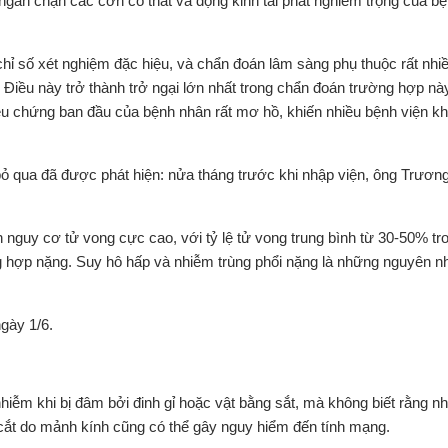
ể ngăn chặn các cơn co thắt và động kinh tái phát nghiêm trọng của b
ỉ số xét nghiệm đặc hiệu, và chẩn đoán lâm sàng phụ thuộc rất nhi
 Điều này trở thành trở ngại lớn nhất trong chẩn đoán trường hợp này
iệu chứng ban đầu của bệnh nhân rất mơ hồ, khiến nhiều bệnh viện k
 qua đã được phát hiện: nửa tháng trước khi nhập viện, ông Trươn
 nguy cơ tử vong cực cao, với tỷ lệ tử vong trung bình từ 30-50% tr
g hợp nặng. Suy hô hấp và nhiễm trùng phổi nặng là những nguyên n
gày 1/6.
hiễm khi bị đâm bởi đinh gỉ hoặc vật bằng sắt, mà không biết rằng n
cắt do mảnh kính cũng có thể gây nguy hiểm đến tính mạng.