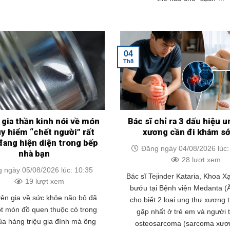
04
Th8
gia thần kinh nói về món
Bác sĩ chỉ ra 3 dấu hiệu 
y hiểm “chết người” rất
xương cần đi khám s
đang hiện diện trong bếp
Đăng ngày 04/08/2026 lúc:
nhà bạn
28 lượt xem
 ngày 05/08/2026 lúc: 10:35
Bác sĩ Tejinder Kataria, Khoa Xạ
19 lượt xem
bướu tại Bệnh viện Medanta (
ên gia về sức khỏe não bộ đã
cho biết 2 loại ung thư xương
ột món đồ quen thuộc có trong
gặp nhất ở trẻ em và người t
ủa hàng triệu gia đình mà ông
osteosarcoma (sarcoma xươn