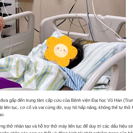
c đưa gấp đến trung tâm cấp cứu của Bệnh viện Đại học Vũ Hán (Tru
iật liên tục, cơ cổ và vai cứng đờ, suy hô hấp nặng, không thể tự thở
ào.
ng thở nhân tạo và hỗ trợ thở máy liên tục để duy trì các dấu hiệu si