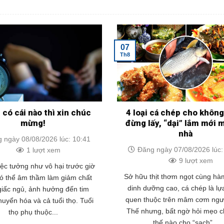
07
Th8
có cái nào thì xin chúc
4 loại cá chép cho khôn
mừng!
đừng lấy, “dại” lắm mới 
nhà
 ngày 08/08/2026 lúc: 10:41
Đăng ngày 07/08/2026 lúc:
1 lượt xem
9 lượt xem
ệc tưởng như vô hại trước giờ
Sở hữu thịt thơm ngọt cùng hà
có thể âm thầm làm giảm chất
dinh dưỡng cao, cá chép là lự
giấc ngủ, ảnh hưởng đến tim
quen thuộc trên mâm cơm ngườ
uyển hóa và cả tuổi thọ. Tuổi
Thế nhưng, bất ngờ hỏi mẹo c
thọ phụ thuộc...
thế nào cho “sạch”...