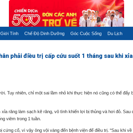
Giới Tính
Chế Độ Dinh Dưỡng
Góc Cuộc Sống
Du Lịch
ân phải điều trị cấp cứu suốt 1 tháng sau khi xỉ
ời. Tuy nhiên, chỉ một sai lầm nhỏ khi thực hiện nó cũng có thể đẩy 
ỉa răng làm sạch kẽ răng, vô tình khiến lợi bị thủng và hơi đỏ. Sau 
g viêm trong 1 tuần.
 cứng cổ, vì vậy ông vội vàng đến bệnh viện để điều trị. “Sau khi về