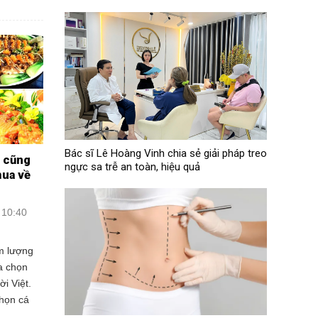
Bác sĩ Lê Hoàng Vinh chia sẻ giải pháp treo
g cũng
ngực sa trễ an toàn, hiệu quả
mua về
 10:40
m lượng
a chọn
i Việt.
họn cá