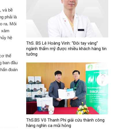
, và bề
g phải là
o ra. Môi
hi xâm
 hủy hệ
ThS. BS Lê Hoàng Vinh: “Đôi tay vàng”
ngành thẩm mỹ được nhiều khách hàng tin
tưởng
cơ thể
ng ban đầu
chẩn đoán
ThS.BS Võ Thanh Phi giải cứu thành công
hàng nghìn ca mũi hỏng