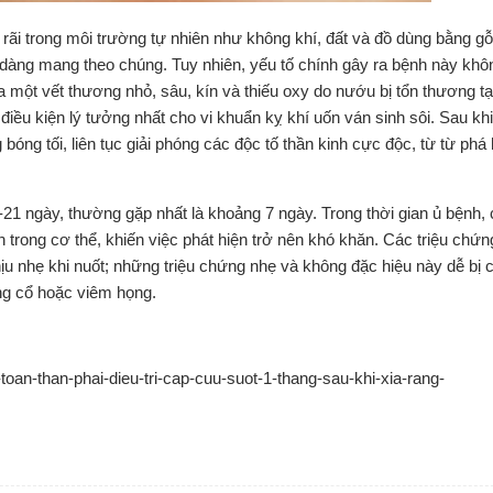
 rãi trong môi trường tự nhiên như không khí, đất và đồ dùng bằng gỗ
dàng mang theo chúng. Tuy nhiên, yếu tố chính gây ra bệnh này khôn
a một vết thương nhỏ, sâu, kín và thiếu oxy do nướu bị tổn thương tạ
điều kiện lý tưởng nhất cho vi khuẩn kỵ khí uốn ván sinh sôi. Sau k
bóng tối, liên tục giải phóng các độc tố thần kinh cực độc, từ từ phá
-21 ngày, thường gặp nhất là khoảng 7 ngày. Trong thời gian ủ bệnh, 
n trong cơ thể, khiến việc phát hiện trở nên khó khăn. Các triệu chứ
u nhẹ khi nuốt; những triệu chứng nhẹ và không đặc hiệu này dễ bị 
ng cổ hoặc viêm họng.
toan-than-phai-dieu-tri-cap-cuu-suot-1-thang-sau-khi-xia-rang-