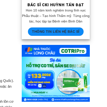
BÁC SĨ CKI HUỲNH TẤN ĐẠT
Hơn 10 năm kinh nghiệm trong lĩnh vực
Phẫu thuật – Tạo hình Thẩm mỹ. Từng công
tác, học tập tại Bệnh viện Bình Dân
THÔNG TIN LIÊN HỆ BÁC SĨ
ng Quốc).
 hoặc ăn
nh tồn cơ