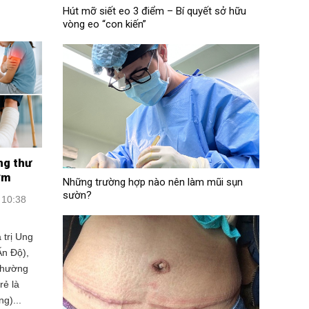
Hút mỡ siết eo 3 điểm – Bí quyết sở hữu
vòng eo “con kiến”
ung thư
ớm
Những trường hợp nào nên làm mũi sụn
sườn?
 10:38
 trị Ung
Ấn Độ),
 thường
rẻ là
g)...