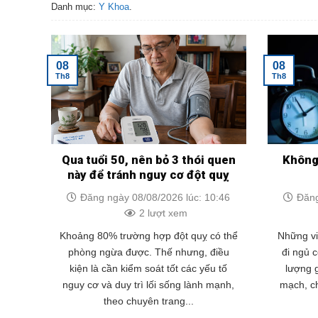
Danh mục:
Y Khoa
.
08
08
Th8
Th8
Qua tuổi 50, nên bỏ 3 thói quen
Không 
này để tránh nguy cơ đột quỵ
Đăng ngày 08/08/2026 lúc: 10:46
Đăng
2 lượt xem
Khoảng 80% trường hợp đột quỵ có thể
Những vi
phòng ngừa được. Thế nhưng, điều
đi ngủ 
kiện là cần kiểm soát tốt các yếu tố
lượng 
nguy cơ và duy trì lối sống lành mạnh,
mạch, ch
theo chuyên trang...