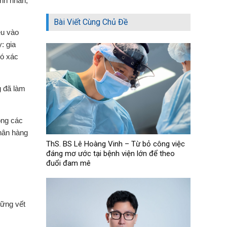
ệnh nhân,
Bài Viết Cùng Chủ Đề
ều vào
: gia
hó xác
g đã làm
ong các
hân hàng
ThS. BS Lê Hoàng Vinh – Từ bỏ công việc
đáng mơ ước tại bệnh viện lớn để theo
đuổi đam mê
hững vết