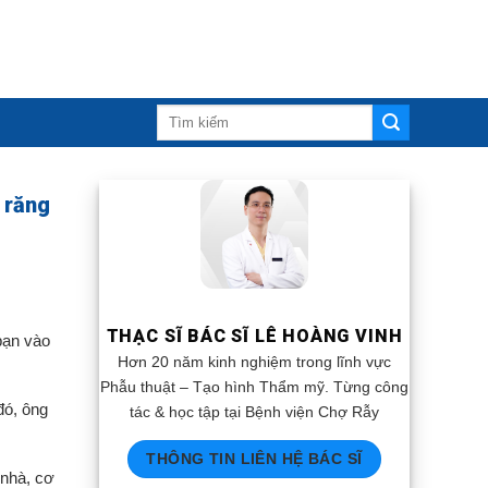
a răng
THẠC SĨ BÁC SĨ LÊ HOÀNG VINH
bạn vào
Hơn 20 năm kinh nghiệm trong lĩnh vực
Phẫu thuật – Tạo hình Thẩm mỹ. Từng công
đó, ông
tác & học tập tại Bệnh viện Chợ Rẫy
THÔNG TIN LIÊN HỆ BÁC SĨ
 nhà, cơ