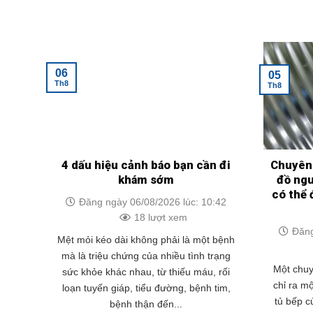
06
05
Th8
Th8
4 dấu hiệu cảnh báo bạn cần đi
Chuyên 
khám sớm
đồ ngu
có thể 
Đăng ngày 06/08/2026 lúc: 10:42
18 lượt xem
Đăng
Mệt mỏi kéo dài không phải là một bệnh
mà là triệu chứng của nhiều tình trạng
Một chuy
sức khỏe khác nhau, từ thiếu máu, rối
chỉ ra m
loạn tuyến giáp, tiểu đường, bệnh tim,
tủ bếp c
bệnh thận đến...