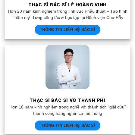
THẠC SĨ BÁC SĨ LÊ HOÀNG VINH
Hơn 20 năm kinh nghiệm trong lĩnh vực Phẫu thuật – Tạo hình
Thẩm mỹ. Từng công tác & học tập tại Bệnh viện Chợ Rẫy
THÔNG TIN LIÊN HỆ BÁC SĨ
THẠC SĨ BÁC SĨ VÕ THANH PHI
Hơn 10 năm kinh nghiệm trong nghề với thành tích “giải cứu”
thành công hàng nghìn ca mũi hỏng
THÔNG TIN LIÊN HỆ BÁC SĨ