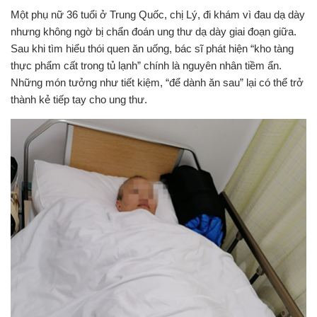
Một phụ nữ 36 tuổi ở Trung Quốc, chị Lý, đi khám vì đau dạ dày
nhưng không ngờ bị chẩn đoán ung thư dạ dày giai đoạn giữa.
Sau khi tìm hiểu thói quen ăn uống, bác sĩ phát hiện “kho tàng
thực phẩm cất trong tủ lạnh” chính là nguyên nhân tiềm ẩn.
Những món tưởng như tiết kiệm, “để dành ăn sau” lại có thể trở
thành
kẻ tiếp tay cho ung thư
.