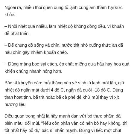
Ngoài ra, nhiều thói quen dùng tủ lạnh cũng âm thầm hại sức
khỏe:
– Nhồi nhét quá nhiều, làm nhiệt độ không đồng đều, vi khuẩn
dễ phát triển.
– Để chung đồ sống và chín, nước thịt nhỏ xuống thức ăn đã
nấu chín gây nhiễm khuẩn chéo.
– Dùng màng bọc sai cách, ép chặt miếng dưa hấu hay hoa quả
khiến chúng nhanh hỏng hơn.
Bác sĩ khuyến cáo:
mỗi tháng nên vệ sinh tủ lạnh một lần
, giữ
nhiệt độ ngăn mát dưới 4 độ C, ngăn đá dưới -18 độ C. Dùng
than hoạt tính, bã trà hoặc bã cà phê để khử mùi thay vì xịt
hương liệu.
Điều quan trọng nhất là hãy mạnh dạn vứt bỏ thực phẩm đã
biến màu, đổi mùi. “Nếu còn phân vân có nên bỏ hay không, thì
tốt nhất hãy bỏ đi,” bác sĩ nhấn mạnh. Đừng vì tiếc một chút