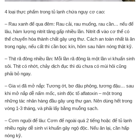
4 loại thực phẩm trong tủ lạnh chứa nguy cơ cao:
–
Rau xanh để qua đêm:
Rau cải, rau muống, rau cần… nếu để
lâu, hàm lượng nitrit tăng gấp nhiều lần. Nitrit đi vào cơ thể có
thể chuyển hóa thành chất gây ung thư. Cách an toàn nhất là ăn
trong ngày, nếu cất thì cần bọc kín, hôm sau hâm nóng thật kỹ.
–
Thịt rã đông nhiều lần:
Mỗi lần rã đông là một lần vi khuẩn sinh
sôi. Thịt có nhớt, chảy dịch đục thì dù chưa có mùi hôi cũng
phải bỏ ngay.
–
Gia vị đã mở nắp:
Tương ớt, bơ đậu phộng, tương đậu… sau
khi mở nắp dễ nấm mốc, sinh độc tố aflatoxin – một trong
những tác nhân hàng đầu gây ung thư gan. Nên dùng hết trong
vòng 1-3 tháng, và phải lấy bằng muỗng sạch.
–
Cơm nguội để lâu:
Cơm để ngoài quá 2 tiếng hoặc để tủ lạnh
nhiều ngày dễ sinh vi khuẩn gây ngộ độc. Nếu ăn lại, cần hấp
nóng kỹ.