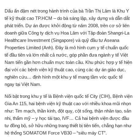
Dấu ấn đậm nét trong hành trình của bà Trần Thị Lâm là Khu Y
tế kỹ thuật cao TP.HCM – do bà sáng lập, xây dựng và dẫn dắt
phát triển. Dự án được khởi động từ năm 2008, trên cơ sở liên
doanh giữa Công ty dịch vụ Hoa Lâm với Tập đoàn Shangri-La
Healthcare Investment (Singapore) và quỹ đầu tư Aseana
Properties Limited (Anh). Đây là mô hình cụm y tế chuẩn quốc
tế đầu tiên và lớn nhất cả nước, góp phần đưa ngành y tế Việt
Nam tiến gần hơn chuẩn mực toàn cầu. Khu phức hợp y tế hiện
đại với các bệnh viện kỹ thuật cao, cùng các dự án giáo dục,
nghiên cứu… định hình một khu y tế mang tầm vóc quốc tế
ngay tại Việt Nam.
Nổi bật trong khu y tế là Bệnh viện quốc tế City (CIH), Bệnh viện
Gia An 115, hai bệnh viện kỹ thuật cao với nhiều khoa mũi nhọn
như: Tim mạch, thần kinh, đột quỵ, cột sống, thận nhân tạo, sản
nhi, thẩm mỹ – y học tái tạo, IVF… Cả hai bệnh viện được đầu
tư đồng bộ, sở hữu những trang thiết bị tiên tiến, chẳng hạn như
hệ thống SOMATOM Force VB30 – “siêu máy CT”.