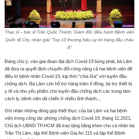
Thạc sĩ – bác sĩ Trần Quốc Thành, Giám đốc điều hành Bệnh viện
Quốc tế City, nhận giải “Top 10 thương hiệu uy tín hàng đầu châu
Á”
Đáng chú ý, vào giai đoạn đại dịch Covid-19 bùng phát, bà Lâm
đã đưa ra quyết định chuyển đổi công năng cả hai bệnh viện để
điều trị bệnh nhân Covid-19, kịp thời “chia lửa” với tuyến đầu
chống dịch. Bà Lâm còn hỗ trợ hàng trăm tỉ đồng, tài trợ thiết bị
y tế và nhu yếu phẩm cho tuyến đầu chống dịch các trung tâm
cách ly, bệnh viện dã chiến ở nhiều tỉnh thành…
Ghi nhận những đóng góp thiết thực của bà Lâm và hai bệnh
viện trong công tác phòng chống dịch Covid-19, tháng 11.2021,
Chủ tịch UBND TP.HCM đã trao tặng bằng khen cho cá nhân bà
Trần Thị Lâm, tập thể Bệnh viện Gia An 115 và tập thể Bệnh