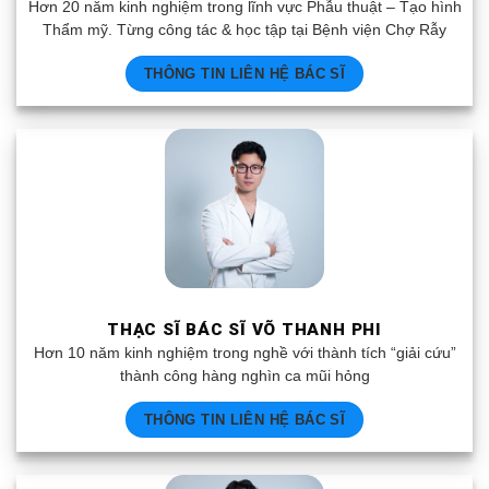
Hơn 20 năm kinh nghiệm trong lĩnh vực Phẫu thuật – Tạo hình
Thẩm mỹ. Từng công tác & học tập tại Bệnh viện Chợ Rẫy
THÔNG TIN LIÊN HỆ BÁC SĨ
THẠC SĨ BÁC SĨ VÕ THANH PHI
Hơn 10 năm kinh nghiệm trong nghề với thành tích “giải cứu”
thành công hàng nghìn ca mũi hỏng
THÔNG TIN LIÊN HỆ BÁC SĨ