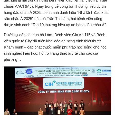
đặc biệt là hai trong những bệnh viện đầu tiên tại Việt Nam đạt
chuẩn AACI (Mỹ). Ngay trong Lễ công bố Thương hiệu uy tín
hàng đầu châu Á 2025, bên cạnh danh hiệu “Nhà lãnh đạo xuất
sắc châu Á 2025” của bà Trần Thị Lâm, hai bệnh viện cũng
được vinh danh “Top 10 thương hiệu uy tín hàng đầu châu Á”.
Dưới sự dẫn dắt của bà Lâm, Bệnh viện Gia An 115 và Bệnh
viện quốc tế City đã triển khai các chương trình thiết thực:
Khám bệnh – cấp phát thuốc miễn phí; trao học bổng cho học
sinh nghèo hiếu học; hỗ trợ trang thiết bị y tế cho các địa
phương…