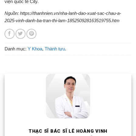
viện quốc tế City.
Nguồn: https://thanhnien.vn/nha-lanh-dao-xuat-sac-chau-a-
2025-vinh-danh-ba-tran-thi-lam-185250928163519755.htm
Danh mục:
Y Khoa
,
Thành tựu
.
THẠC SĨ BÁC SĨ LÊ HOÀNG VINH