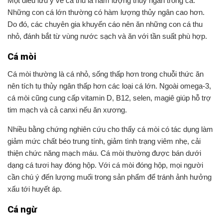
Một điều lưu ý về cá thu là hàm lượng thủy ngân trong cá.
Những con cá lớn thường có hàm lượng thủy ngân cao hơn.
Do đó, các chuyên gia khuyến cáo nên ăn những con cá thu
nhỏ, đánh bắt từ vùng nước sạch và ăn với tần suất phù hợp.
Cá mòi
Cá mòi thường là cá nhỏ, sống thấp hơn trong chuỗi thức ăn
nên tích tụ thủy ngân thấp hơn các loại cá lớn. Ngoài omega-3,
cá mòi cũng cung cấp vitamin D, B12, selen, magiê giúp hỗ trợ
tim mạch và cả canxi nếu ăn xương.
Nhiều bằng chứng nghiên cứu cho thấy cá mòi có tác dụng làm
giảm mức chất béo trung tính, giảm tình trạng viêm nhẹ, cải
thiện chức năng mạch máu. Cá mòi thường được bán dưới
dạng cá tươi hay đóng hộp. Với cá mòi đóng hộp, mọi người
cần chú ý đến lượng muối trong sản phẩm để tránh ảnh hưởng
xấu tới huyết áp.
Cá ngừ