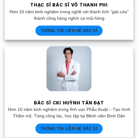
THẠC SĨ BÁC SĨ VÕ THANH PHI
Hơn 10 năm kinh nghiệm trong nghề với thành tích “giải cứu”
thành công hàng nghìn ca mũi hỏng
THÔNG TIN LIÊN HỆ BÁC SĨ
BÁC SĨ CKI HUỲNH TẤN ĐẠT
Hơn 10 năm kinh nghiệm trong lĩnh vực Phẫu thuật – Tạo hình
Thẩm mỹ. Từng công tác, học tập tại Bệnh viện Bình Dân
THÔNG TIN LIÊN HỆ BÁC SĨ