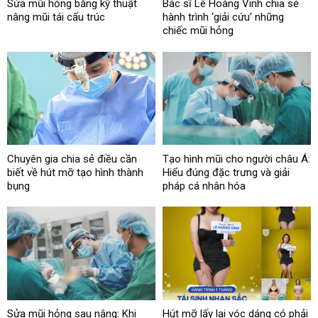
Sửa mũi hỏng bằng kỹ thuật
Bác sĩ Lê Hoàng Vinh chia sẻ
nâng mũi tái cấu trúc
hành trình ‘giải cứu’ những
chiếc mũi hỏng
Chuyên gia chia sẻ điều cần
Tạo hình mũi cho người châu Á:
biết về hút mỡ tạo hình thành
Hiểu đúng đặc trưng và giải
bụng
pháp cá nhân hóa
Sửa mũi hỏng sau nâng: Khi
Hút mỡ lấy lại vóc dáng có phải