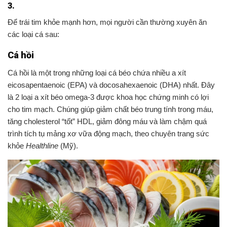
3.
Để trái tim khỏe mạnh hơn, mọi người cần thường xuyên ăn
các loại cá sau:
Cá hồi
Cá hồi là một trong những loại cá béo chứa nhiều a xít
eicosapentaenoic (EPA) và docosahexaenoic (DHA) nhất. Đây
là 2 loại a xít béo omega-3 được khoa học chứng minh có lợi
cho tim mạch. Chúng giúp giảm chất béo trung tính trong máu,
tăng cholesterol “tốt” HDL, giảm đông máu và làm chậm quá
trình tích tụ mảng xơ vữa động mạch, theo chuyên trang sức
khỏe
Healthline
(Mỹ).