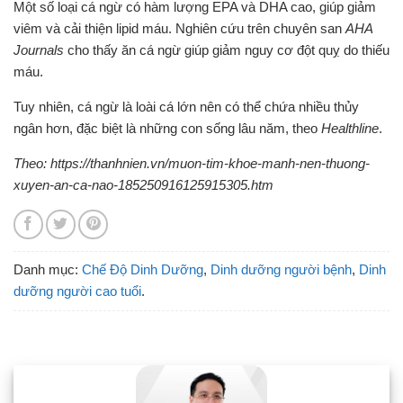
Một số loại cá ngừ có hàm lượng EPA và DHA cao, giúp giảm
viêm và cải thiện lipid máu. Nghiên cứu trên chuyên san
AHA
Journals
cho thấy ăn cá ngừ giúp giảm nguy cơ đột quỵ do thiếu
máu.
Tuy nhiên, cá ngừ là loài cá lớn nên có thể chứa nhiều thủy
ngân hơn, đặc biệt là những con sống lâu năm, theo
Healthline
.
Theo: https://thanhnien.vn/muon-tim-khoe-manh-nen-thuong-
xuyen-an-ca-nao-185250916125915305.htm
Danh mục:
Chế Độ Dinh Dưỡng
,
Dinh dưỡng người bệnh
,
Dinh
dưỡng người cao tuổi
.