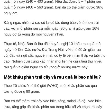
quả mỗi ngày (240 – 400 gram). Nếu đạt được 5 – 7 phần rau
quả mỗi ngày (400 – 560 gram), bạn đã có thể giảm được 36%
nguy cơ.
Đáng ngạc nhiên là rau củ lại có tác dụng bảo vệ tốt hơn trái
cây, với mỗi phần rau củ mỗi ngày (80 gram) giúp giảm 16%
nguy cơ tử vong do mọi nguyên nhân.
Thực tế, Nhật Bản từ lâu đã khuyến nghị 10 khẩu rau quả mỗi
ngày trở lên. Các nước Địa Trung Hải, với chế độ ăn giàu rau
củ, đậu và ngũ cốc nguyên hạt, có tỷ lệ bệnh tim thấp và tuổi thọ
cao. Nghiên cứu cũng xác nhận mối liên hệ giữa tiêu thụ nhiều
rau quả và giảm nguy cơ tử vong ở những nước này.
Một khẩu phần trái cây và rau quả là bao nhiêu?
Theo Tổ chức Y tế thế giới (WHO), một khẩu phần rau quả
tương đương 80 gram.
Bạn có thể thêm trái cây vào bữa sáng, salad và đậu vào bữa
trưa, tăng gấp đôi khẩu phần rau trong bữa tối và chọn trái cây