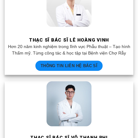
THẠC SĨ BÁC SĨ LÊ HOÀNG VINH
Hơn 20 năm kinh nghiệm trong lĩnh vực Phẫu thuật – Tạo hình
Thẩm mỹ. Từng công tác & học tập tại Bệnh viện Chợ Rẫy
THÔNG TIN LIÊN HỆ BÁC SĨ
THẠC SĨ BÁC SĨ VÕ THANH PHI