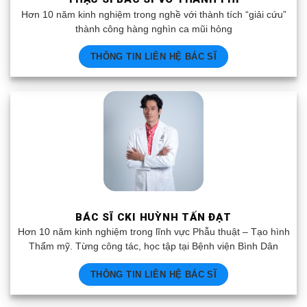
Hơn 10 năm kinh nghiệm trong nghề với thành tích “giải cứu”
thành công hàng nghìn ca mũi hỏng
THÔNG TIN LIÊN HỆ BÁC SĨ
BÁC SĨ CKI HUỲNH TẤN ĐẠT
Hơn 10 năm kinh nghiệm trong lĩnh vực Phẫu thuật – Tạo hình
Thẩm mỹ. Từng công tác, học tập tại Bệnh viện Bình Dân
THÔNG TIN LIÊN HỆ BÁC SĨ