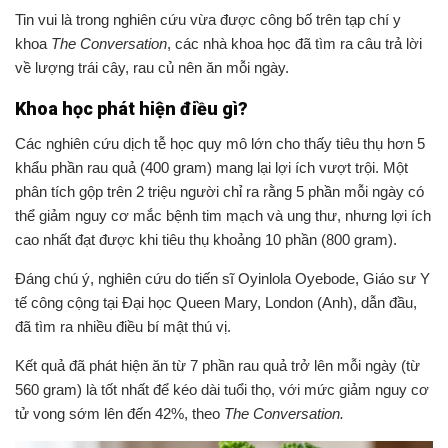
Tin vui là trong nghiên cứu vừa được công bố trên tạp chí y
khoa
The Conversation
, các nhà khoa học đã tìm ra câu trả lời
về lượng trái cây, rau củ nên ăn mỗi ngày.
Khoa học phát hiện điều gì?
Các nghiên cứu dịch tễ học quy mô lớn cho thấy tiêu thụ hơn 5
khẩu phần rau quả (400 gram) mang lại lợi ích vượt trội. Một
phân tích gộp trên 2 triệu người chỉ ra rằng 5 phần mỗi ngày có
thể giảm nguy cơ mắc bệnh tim mạch và ung thư, nhưng lợi ích
cao nhất đạt được khi tiêu thụ khoảng 10 phần (800 gram).
Đáng chú ý, nghiên cứu do tiến sĩ Oyinlola Oyebode, Giáo sư Y
tế công cộng tại Đại học Queen Mary, London (Anh), dẫn đầu,
đã tìm ra nhiều điều bí mật thú vị.
Kết quả đã phát hiện ăn từ 7 phần rau quả trở lên mỗi ngày (từ
560 gram) là tốt nhất để kéo dài tuổi thọ, với mức giảm nguy cơ
tử vong sớm lên đến 42%, theo
The Conversation.