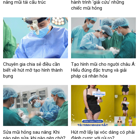
nâng mũi tái cấu trúc
hành trình ‘giải cứu’ những
chiếc mũi hỏng
Chuyên gia chia sẻ điều cần
Tạo hình mũi cho người châu Á:
biết về hút mỡ tạo hình thành
Hiểu đúng đặc trưng và giải
bụng
pháp cá nhân hóa
Sửa mũi hỏng sau nâng: Khi
Hút mỡ lấy lại vóc dáng có phải
nào nên sửa, khi nào nên chờ?
đánh cược với rủi ro?