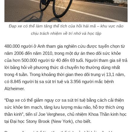
Đạp xe có thể làm tăng thể tích của hồi hải mã – khu vực não
chịu trách nhiệm về trí nhớ và học tập
480.000 người ở Anh tham gia nghiên cứu được tuyển chọn từ
năm 2006 đến năm 2010, trong một dự án theo dõi sức khỏe
của hơn 500.000 người từ 40 đến 69 tuổi. Người tham gia sẽ trả
lời bảng hỏi về phương thức di chuyển họ thường dùng nhất
trong 4 tuần. Trong khoảng thời gian theo dõi trung vị 13,1 năm,
có 8.845 người bị sa sút trí tuệ và 3.956 người mắc bệnh
Alzheimer.
“Đạp xe có thể giảm nguy cơ sa sút trí tuệ bằng cách cải thiện
sức khỏe tim mạch, tăng lưu lượng máu não, hỗ trợ thích ứng
thần kinh”, tiến sĩ Joe Verghese, chủ nhiệm Khoa Thần kinh học
tại Đại học Stony Brook (New York), cho biết.