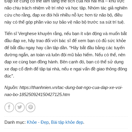
Đạp xe cũng có thể làm tăng thể tích của hồi hải mã – khu vực
não chịu trách nhiệm về trí nhớ và học tập. Nhóm tác giả nghiên
cứu cho rằng, đạp xe đòi hỏi nhiều nỗ lực hơn từ não bộ, điều
này có thể góp phần vào sự bảo vệ não bộ trước sa sút trí tuệ.
Tiến sĩ Verghese khuyên rằng, nếu bạn ít vận động và muốn bắt
đầu đạp xe, hãy trao đổi với bác sĩ để xem bạn có đủ sức khỏe
để bắt đầu ngay hay cần tập dần. “Hãy bắt đầu bằng các tuyến
đường ngắn, an toàn và luôn đội mũ bảo hiểm. Nếu có thể, nên
đạp xe cùng bạn đồng hành. Bên cạnh đó, bạn có thể sử dụng
xe đạp cố định để tập tại nhà, nếu e ngại vấn đề giao thông đông
đúc”.
Nguồn: https://thanhnien.vn/tac-dung-bat-ngo-cua-dap-xe-voi-
nao-bo-185250924150427125.htm
Danh mục:
Khỏe - Đẹp
,
Bài tập khỏe đẹp
.