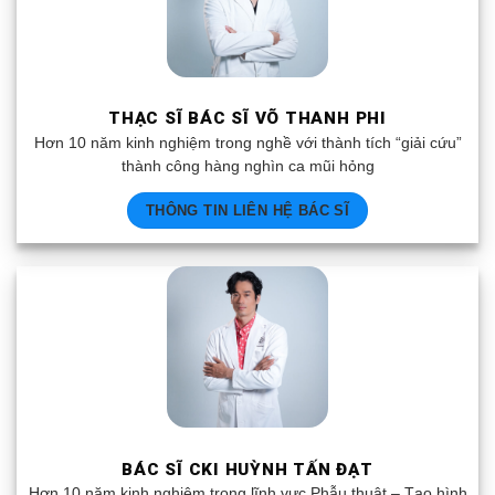
THẠC SĨ BÁC SĨ VÕ THANH PHI
Hơn 10 năm kinh nghiệm trong nghề với thành tích “giải cứu”
thành công hàng nghìn ca mũi hỏng
THÔNG TIN LIÊN HỆ BÁC SĨ
BÁC SĨ CKI HUỲNH TẤN ĐẠT
Hơn 10 năm kinh nghiệm trong lĩnh vực Phẫu thuật – Tạo hình