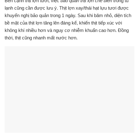
Bên cạnh thịt lợn tươi, việc
bảo quản thịt lợn chế biến
trong tủ
lạnh cũng cần được lưu ý. Thịt lợn xay/thái hạt lựu tươi được
khuyến nghị bảo quản trong 1 ngày. Sau khi băm nhỏ, diện tích
bề mặt của thịt lợn tăng lên đáng kể, khiến thịt tiếp xúc với
không khí nhiều hơn và nguy cơ nhiễm khuẩn cao hơn. Đồng
thời, thịt cũng nhanh mất nước hơn.