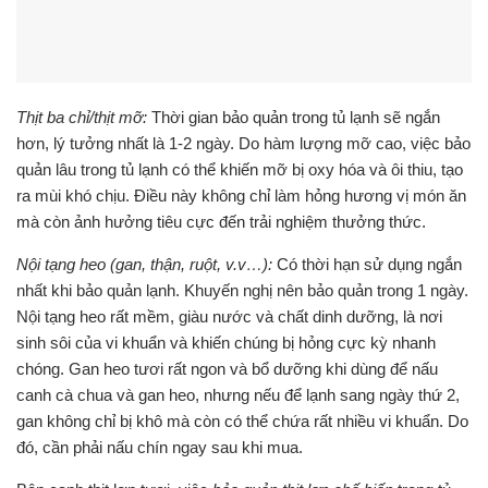
Thịt ba chỉ/thịt mỡ:
Thời gian bảo quản trong tủ lạnh sẽ ngắn
hơn, lý tưởng nhất là 1-2 ngày. Do hàm lượng mỡ cao, việc bảo
quản lâu trong tủ lạnh có thể khiến mỡ bị oxy hóa và ôi thiu, tạo
ra mùi khó chịu. Điều này không chỉ làm hỏng hương vị món ăn
mà còn ảnh hưởng tiêu cực đến trải nghiệm thưởng thức.
Nội tạng heo (gan, thận, ruột, v.v…):
Có thời hạn sử dụng ngắn
nhất khi bảo quản lạnh. Khuyến nghị nên bảo quản trong 1 ngày.
Nội tạng heo rất mềm, giàu nước và chất dinh dưỡng, là nơi
sinh sôi của vi khuẩn và khiến chúng bị hỏng cực kỳ nhanh
chóng. Gan heo tươi rất ngon và bổ dưỡng khi dùng để nấu
canh cà chua và gan heo, nhưng nếu để lạnh sang ngày thứ 2,
gan không chỉ bị khô mà còn có thể chứa rất nhiều vi khuẩn. Do
đó, cần phải nấu chín ngay sau khi mua.