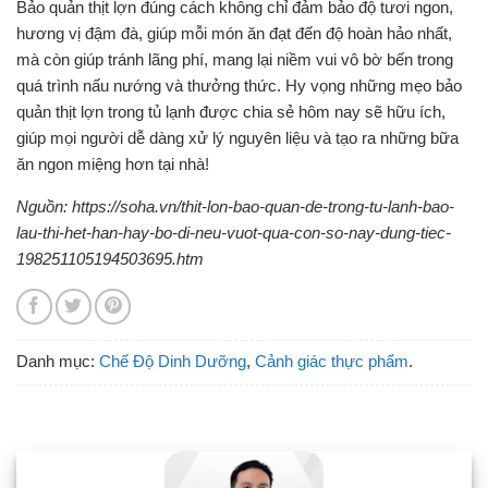
Bảo quản thịt lợn đúng cách không chỉ đảm bảo độ tươi ngon,
hương vị đậm đà, giúp mỗi món ăn đạt đến độ hoàn hảo nhất,
mà còn giúp tránh lãng phí, mang lại niềm vui vô bờ bến trong
quá trình nấu nướng và thưởng thức. Hy vọng những mẹo bảo
quản thịt lợn trong tủ lạnh được chia sẻ hôm nay sẽ hữu ích,
giúp mọi người dễ dàng xử lý nguyên liệu và tạo ra những bữa
ăn ngon miệng hơn tại nhà!
Nguồn: https://soha.vn/thit-lon-bao-quan-de-trong-tu-lanh-bao-
lau-thi-het-han-hay-bo-di-neu-vuot-qua-con-so-nay-dung-tiec-
198251105194503695.htm
Danh mục:
Chế Độ Dinh Dưỡng
,
Cảnh giác thực phẩm
.