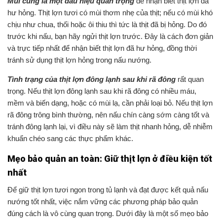
Mùi cũng là một dấu hiệu quan trọng
để nhận biết thịt lợn đã
hư hỏng. Thịt lợn tươi có mùi thơm nhẹ của thịt; nếu có mùi khó
chịu như chua, thối hoặc ôi thiu thì tức là thịt đã bị hỏng. Do đó
trước khi nấu, bạn hãy ngửi thịt lợn trước. Đây là cách đơn giản
và trực tiếp nhất để nhận biết thịt lợn đã hư hỏng, đồng thời
tránh sử dụng thịt lợn hỏng trong nấu nướng.
Tình trạng của thịt lợn đông lạnh sau khi rã đông
rất quan
trọng. Nếu thịt lợn đông lạnh sau khi rã đông có nhiều máu,
mềm và biến dạng, hoặc có mùi lạ, cần phải loại bỏ. Nếu thịt lợn
rã đông trông bình thường, nên nấu chín càng sớm càng tốt và
tránh đông lạnh lại, vì điều này sẽ làm thịt nhanh hỏng, dễ nhiễm
khuẩn chéo sang các thực phẩm khác.
Mẹo bảo quản an toàn: Giữ thịt lợn ở điều kiện tốt
nhất
Để giữ thịt lợn tươi ngon trong tủ lạnh và đạt được kết quả nấu
nướng tốt nhất, việc nắm vững các phương pháp bảo quản
đúng cách là vô cùng quan trọng. Dưới đây là một số mẹo bảo