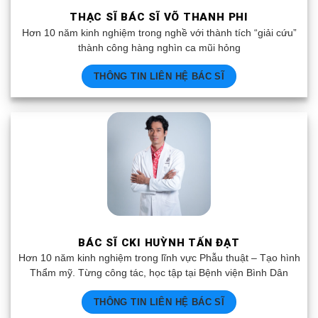
THẠC SĨ BÁC SĨ VÕ THANH PHI
Hơn 10 năm kinh nghiệm trong nghề với thành tích “giải cứu”
thành công hàng nghìn ca mũi hỏng
THÔNG TIN LIÊN HỆ BÁC SĨ
BÁC SĨ CKI HUỲNH TẤN ĐẠT
Hơn 10 năm kinh nghiệm trong lĩnh vực Phẫu thuật – Tạo hình
Thẩm mỹ. Từng công tác, học tập tại Bệnh viện Bình Dân
THÔNG TIN LIÊN HỆ BÁC SĨ