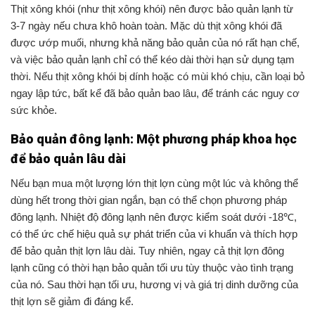
Thịt xông khói (như thịt xông khói) nên được bảo quản lạnh từ
3-7 ngày nếu chưa khô hoàn toàn. Mặc dù thịt xông khói đã
được ướp muối, nhưng khả năng bảo quản của nó rất hạn chế,
và việc bảo quản lạnh chỉ có thể kéo dài thời hạn sử dụng tạm
thời. Nếu thịt xông khói bị dính hoặc có mùi khó chịu, cần loại bỏ
ngay lập tức, bất kể đã bảo quản bao lâu, để tránh các nguy cơ
sức khỏe.
Bảo quản đông lạnh: Một phương pháp khoa học
để bảo quản lâu dài
Nếu bạn mua một lượng lớn thịt lợn cùng một lúc và không thể
dùng hết trong thời gian ngắn, bạn có thể chọn phương pháp
đông lạnh. Nhiệt độ đông lạnh nên được kiểm soát dưới -18℃,
có thể ức chế hiệu quả sự phát triển của vi khuẩn và thích hợp
để bảo quản thịt lợn lâu dài. Tuy nhiên, ngay cả thịt lợn đông
lạnh cũng có thời hạn bảo quản tối ưu tùy thuộc vào tình trạng
của nó. Sau thời hạn tối ưu, hương vị và giá trị dinh dưỡng của
thịt lợn sẽ giảm đi đáng kể.