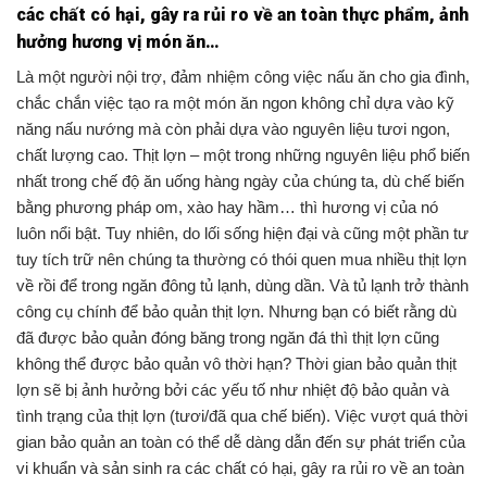
các chất có hại, gây ra rủi ro về an toàn thực phẩm, ảnh
hưởng hương vị món ăn…
Là một người nội trợ, đảm nhiệm công việc nấu ăn cho gia đình,
chắc chắn việc tạo ra một món ăn ngon không chỉ dựa vào kỹ
năng nấu nướng mà còn phải dựa vào nguyên liệu tươi ngon,
chất lượng cao. Thịt lợn – một trong những nguyên liệu phổ biến
nhất trong chế độ ăn uống hàng ngày của chúng ta, dù chế biến
bằng phương pháp om, xào hay hầm… thì hương vị của nó
luôn nổi bật. Tuy nhiên, do lối sống hiện đại và cũng một phần tư
tuy tích trữ nên chúng ta thường có thói quen mua nhiều thịt lợn
về rồi để trong ngăn đông tủ lạnh, dùng dần. Và tủ lạnh trở thành
công cụ chính để bảo quản thịt lợn. Nhưng bạn có biết rằng dù
đã được bảo quản đóng băng trong ngăn đá thì thịt lợn cũng
không thể được bảo quản vô thời hạn? Thời gian bảo quản thịt
lợn sẽ bị ảnh hưởng bởi các yếu tố như nhiệt độ bảo quản và
tình trạng của thịt lợn (tươi/đã qua chế biến). Việc vượt quá thời
gian bảo quản an toàn có thể dễ dàng dẫn đến sự phát triển của
vi khuẩn và sản sinh ra các chất có hại, gây ra rủi ro về an toàn