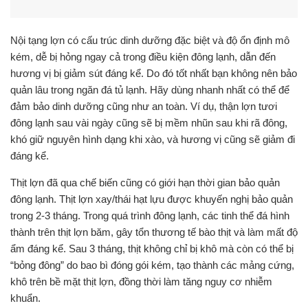
Nội tạng lợn có cấu trúc dinh dưỡng đặc biệt và độ ổn định mô
kém, dễ bị hỏng ngay cả trong điều kiện đông lạnh, dẫn đến
hương vị bị giảm sút đáng kể. Do đó tốt nhất bạn không nên bảo
quản lâu trong ngăn đá tủ lạnh. Hãy dùng nhanh nhất có thể để
đảm bảo dinh dưỡng cũng như an toàn. Ví dụ, thận lợn tươi
đông lạnh sau vài ngày cũng sẽ bị mềm nhũn sau khi rã đông,
khó giữ nguyên hình dạng khi xào, và hương vị cũng sẽ giảm đi
đáng kể.
Thịt lợn đã qua chế biến cũng có giới hạn thời gian bảo quản
đông lạnh. Thịt lợn xay/thái hạt lựu được khuyến nghị bảo quản
trong 2-3 tháng. Trong quá trình đông lạnh, các tinh thể đá hình
thành trên thịt lợn băm, gây tổn thương tế bào thịt và làm mất độ
ẩm đáng kể. Sau 3 tháng, thịt không chỉ bị khô mà còn có thể bị
“bỏng đông” do bao bì đóng gói kém, tạo thành các mảng cứng,
khô trên bề mặt thịt lợn, đồng thời làm tăng nguy cơ nhiễm
khuẩn.