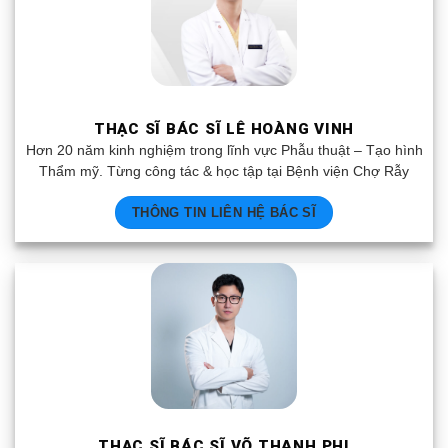
THẠC SĨ BÁC SĨ LÊ HOÀNG VINH
Hơn 20 năm kinh nghiệm trong lĩnh vực Phẫu thuật – Tạo hình
Thẩm mỹ. Từng công tác & học tập tại Bệnh viện Chợ Rẫy
THÔNG TIN LIÊN HỆ BÁC SĨ
THẠC SĨ BÁC SĨ VÕ THANH PHI