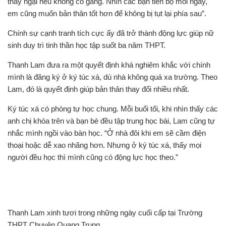
thấy ngại nếu không cố gắng. Nhìn các bạn tiến bộ mỗi ngày,
em cũng muốn bản thân tốt hơn để không bị tụt lại phía sau”.
Chính sự cạnh tranh tích cực ấy đã trở thành động lực giúp nữ
sinh duy trì tinh thần học tập suốt ba năm THPT.
Thanh Lam đưa ra một quyết định khá nghiêm khắc với chính
mình là đăng ký ở ký túc xá, dù nhà không quá xa trường. Theo
Lam, đó là quyết định giúp bản thân thay đổi nhiều nhất.
Ký túc xá có phòng tự học chung. Mỗi buổi tối, khi nhìn thấy các
anh chị khóa trên và bạn bè đều tập trung học bài, Lam cũng tự
nhắc mình ngồi vào bàn học. “Ở nhà đôi khi em sẽ cầm điện
thoại hoặc dễ xao nhãng hơn. Nhưng ở ký túc xá, thấy mọi
người đều học thì mình cũng có động lực học theo.”
Thanh Lam xinh tươi trong những ngày cuối cấp tại Trường
THPT Chuyên Quang Trung.