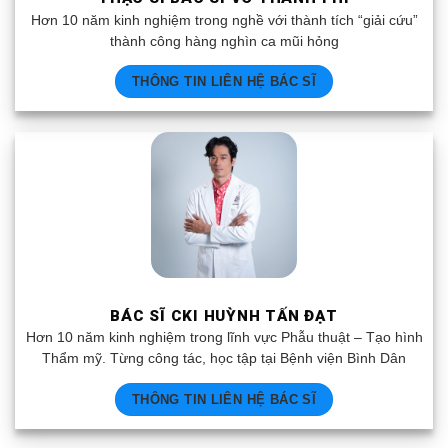
Hơn 10 năm kinh nghiệm trong nghề với thành tích “giải cứu”
thành công hàng nghìn ca mũi hỏng
THÔNG TIN LIÊN HỆ BÁC SĨ
BÁC SĨ CKI HUỲNH TẤN ĐẠT
Hơn 10 năm kinh nghiệm trong lĩnh vực Phẫu thuật – Tạo hình
Thẩm mỹ. Từng công tác, học tập tại Bệnh viện Bình Dân
THÔNG TIN LIÊN HỆ BÁC SĨ