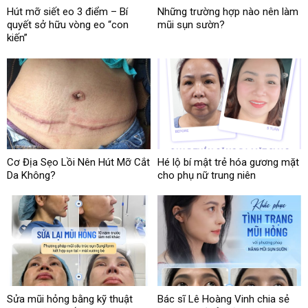
Hút mỡ siết eo 3 điểm – Bí
Những trường hợp nào nên làm
quyết sở hữu vòng eo “con
mũi sụn sườn?
kiến”
Cơ Địa Sẹo Lồi Nên Hút Mỡ Cắt
Hé lộ bí mật trẻ hóa gương mặt
Da Không?
cho phụ nữ trung niên
Sửa mũi hỏng bằng kỹ thuật
Bác sĩ Lê Hoàng Vinh chia sẻ