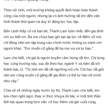
Theo nữ sinh, môi trường không quyết định hoàn toàn thành
công của một người, nhưng lại có ảnh hưởng rất lớn đến việc
hình thành thói quen và duy trì động lực học tập.
Bên cạnh thầy cô và bạn bè, Thanh Lam luôn nhắc đến gia đình
với sự biết ơn. Ba mẹ chưa bao giờ tạo áp lực về điểm số mà
chỉ động viên em tập trung vào chính mình, không so sánh với
người khác. “Em muốn cố gắng để ba mẹ vui và tự hào.”
Lam cho biết, chị gái là người truyền cảm hứng rất lớn. Chị từng
học cùng trường này, sau đó theo học ngành Y và hiện đã trở
thành bác sĩ. “Từ nhỏ em đã rất ngưỡng mộ chị. Chị học rất giỏi
nên em cũng muốn cố gắng để gia đình có thể tự hào về mình
như vậy.”
Chia sẻ về những ngày trước kỳ thi, Thanh Lam cho biết, em
lựa chọn nghỉ ngơi, thay vì thức khuya ôn bài, vì một tinh thần
tỉnh táo quan trọng hơn việc cố học thêm vài giờ cuối cùng.