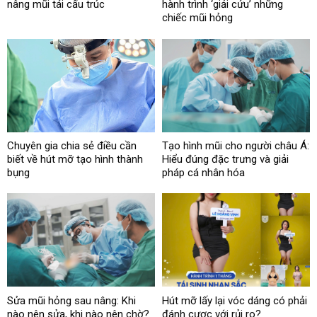
nâng mũi tái cấu trúc
hành trình ‘giải cứu’ những
chiếc mũi hỏng
Chuyên gia chia sẻ điều cần
Tạo hình mũi cho người châu Á:
biết về hút mỡ tạo hình thành
Hiểu đúng đặc trưng và giải
bụng
pháp cá nhân hóa
Sửa mũi hỏng sau nâng: Khi
Hút mỡ lấy lại vóc dáng có phải
nào nên sửa, khi nào nên chờ?
đánh cược với rủi ro?