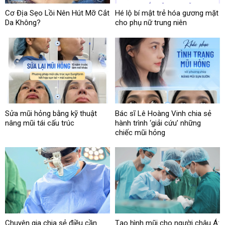
Cơ Địa Sẹo Lồi Nên Hút Mỡ Cắt
Hé lộ bí mật trẻ hóa gương mặt
Da Không?
cho phụ nữ trung niên
Sửa mũi hỏng bằng kỹ thuật
Bác sĩ Lê Hoàng Vinh chia sẻ
nâng mũi tái cấu trúc
hành trình ‘giải cứu’ những
chiếc mũi hỏng
Chuyên gia chia sẻ điều cần
Tạo hình mũi cho người châu Á: