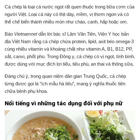
Cá chép là loại cá nước ngọt rất quen thuộc trong bữa cơm của
người Việt. Loại cá này có thịt dày, mềm, vị thơm ngon và có
thể chế biến thành nhiều món như cháo, canh, hấp hoặc om.
Báo
Vietnamnet
dẫn lời bác sĩ Lâm Văn Tiên, Viện Y học bản
địa Việt Nam rằng cá chép chứa protein, lipid, axit béo omega-3
cùng nhiều vitamin và khoáng chất như vitamin A, B1, B12, PP,
sắt, canxi, phốt pho. Trong Đông y, cá chép có vị ngọt, tính bình,
được dùng với mục đích lợi tiểu, tiêu phù, an thai và thông sữa.
Đáng chú ý, trong quan niệm dân gian Trung Quốc, cá chép
từng được gọi là “ích mẫu hà tiêu”, mang ý nghĩa thuốc tiên
chữa bệnh phụ khoa.
Nổi tiếng vì những tác dụng đối với phụ nữ