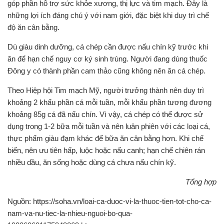
góp phần hỗ trợ sức khỏe xương, thị lực và tim mạch. Đây là
những lợi ích đáng chú ý với nam giới, đặc biệt khi duy trì chế
độ ăn cân bằng.
Dù giàu dinh dưỡng, cá chép cần được nấu chín kỹ trước khi
ăn để hạn chế nguy cơ ký sinh trùng. Người đang dùng thuốc
Đông y có thành phần cam thảo cũng không nên ăn cá chép.
Theo Hiệp hội Tim mạch Mỹ, người trưởng thành nên duy trì
khoảng 2 khẩu phần cá mỗi tuần, mỗi khẩu phần tương đương
khoảng 85g cá đã nấu chín. Vì vậy, cá chép có thể được sử
dụng trong 1-2 bữa mỗi tuần và nên luân phiên với các loại cá,
thực phẩm giàu đạm khác để bữa ăn cân bằng hơn. Khi chế
biến, nên ưu tiên hấp, luộc hoặc nấu canh; hạn chế chiên rán
nhiều dầu, ăn sống hoặc dùng cá chưa nấu chín kỹ.
Tổng hợp
Nguồn: https://soha.vn/loai-ca-duoc-vi-la-thuoc-tien-tot-cho-ca-
nam-va-nu-tiec-la-nhieu-nguoi-bo-qua-