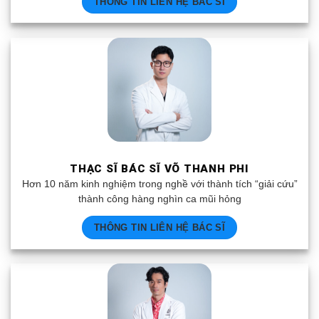
THÔNG TIN LIÊN HỆ BÁC SĨ
THẠC SĨ BÁC SĨ VÕ THANH PHI
Hơn 10 năm kinh nghiệm trong nghề với thành tích “giải cứu”
thành công hàng nghìn ca mũi hỏng
THÔNG TIN LIÊN HỆ BÁC SĨ