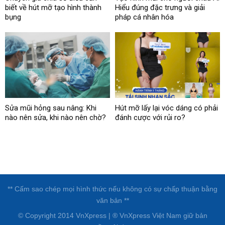
biết về hút mỡ tạo hình thành
Hiểu đúng đặc trưng và giải
bụng
pháp cá nhân hóa
Sửa mũi hỏng sau nâng: Khi
Hút mỡ lấy lại vóc dáng có phải
nào nên sửa, khi nào nên chờ?
đánh cược với rủi ro?
** Cấm sao chép mọi hình thức nếu không có sự chấp thuận bằng
văn bản **
© Copyright 2014 VnXpress | ® VnXpress Việt Nam giữ bản