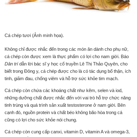
Cá chép tươi (Ảnh minh họa).
Không chỉ được nhắc đến trong các món ăn dành cho phụ nữ,
cá chép còn được xem là thực phẩm có lợi cho nam giới. Báo
Dân trí
dẫn lời bác sĩ y học cổ truyền Lê Thị Thảo Quyên, cho
biết trong Đông y, cá chép được cho là có tác dụng bổ thận, ích
tinh, giảm đau, chống viêm và hỗ trợ sức khỏe tim mạch.
Cá chép còn chứa các khoáng chất như kẽm, selen và iod,
những dưỡng chất được nhắc đến với vai trò hỗ trợ chức năng
tinh trùng và quá trình sản xuất testosterone ở nam giới. Bên
cạnh đó, nguồn protein và chất béo không bão hòa trong cá
cũng có lợi cho sức khỏe nói chung.
Cá chép còn cung cấp canxi, vitamin D, vitamin A và omega-3,