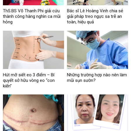
ThS.BS Võ Thanh Phi giải cứu
Bác sĩ Lê Hoàng Vinh chia sẻ
thành công hàng nghìn ca mũi
giải pháp treo ngực sa trễ an
hỏng
toàn, hiệu quả
Hút mỡ siết eo 3 điểm – Bí
Những trường hợp nào nên làm
quyết sở hữu vòng eo “con
mũi sụn sườn?
kiến”