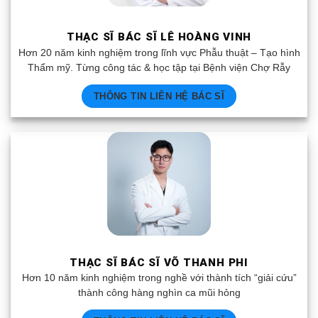
THẠC SĨ BÁC SĨ LÊ HOÀNG VINH
Hơn 20 năm kinh nghiệm trong lĩnh vực Phẫu thuật – Tạo hình
Thẩm mỹ. Từng công tác & học tập tại Bệnh viện Chợ Rẫy
THÔNG TIN LIÊN HỆ BÁC SĨ
THẠC SĨ BÁC SĨ VÕ THANH PHI
Hơn 10 năm kinh nghiệm trong nghề với thành tích “giải cứu”
thành công hàng nghìn ca mũi hỏng