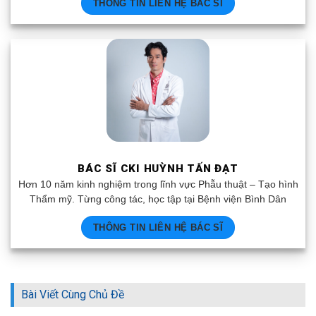
THÔNG TIN LIÊN HỆ BÁC SĨ
BÁC SĨ CKI HUỲNH TẤN ĐẠT
Hơn 10 năm kinh nghiệm trong lĩnh vực Phẫu thuật – Tạo hình
Thẩm mỹ. Từng công tác, học tập tại Bệnh viện Bình Dân
THÔNG TIN LIÊN HỆ BÁC SĨ
Bài Viết Cùng Chủ Đề