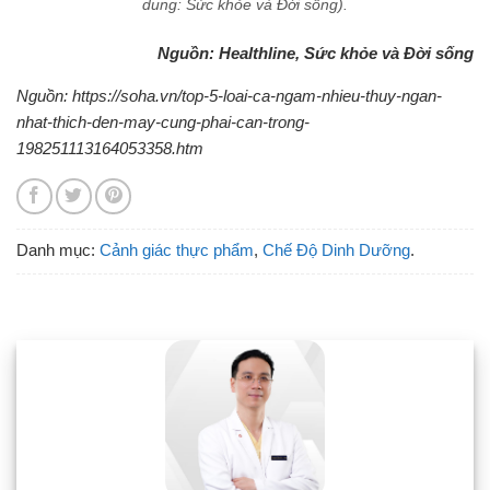
dung: Sức khỏe và Đời sống).
Nguồn: Healthline, Sức khỏe và Đời sống
Nguồn: https://soha.vn/top-5-loai-ca-ngam-nhieu-thuy-ngan-
nhat-thich-den-may-cung-phai-can-trong-
198251113164053358.htm
Danh mục:
Cảnh giác thực phẩm
,
Chế Độ Dinh Dưỡng
.