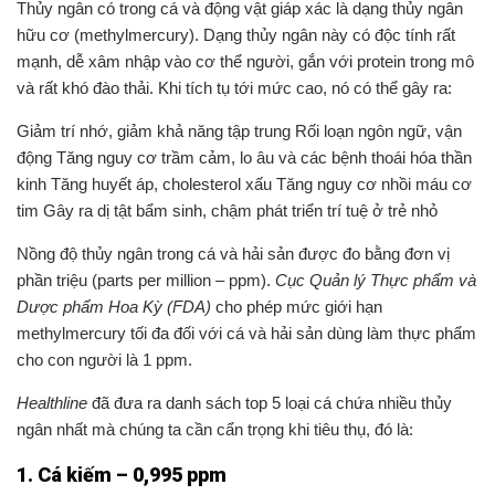
Thủy ngân có trong cá và động vật giáp xác là dạng thủy ngân
hữu cơ (methylmercury). Dạng thủy ngân này có độc tính rất
mạnh, dễ xâm nhập vào cơ thể người, gắn với protein trong mô
và rất khó đào thải. Khi tích tụ tới mức cao, nó có thể gây ra:
Giảm trí nhớ, giảm khả năng tập trung Rối loạn ngôn ngữ, vận
động Tăng nguy cơ trầm cảm, lo âu và các bệnh thoái hóa thần
kinh Tăng huyết áp, cholesterol xấu Tăng nguy cơ nhồi máu cơ
tim Gây ra dị tật bẩm sinh, chậm phát triển trí tuệ ở trẻ nhỏ
Nồng độ thủy ngân trong cá và hải sản được đo bằng đơn vị
phần triệu (parts per million – ppm).
Cục Quản lý Thực phẩm và
Dược phẩm Hoa Kỳ (FDA)
cho phép mức giới hạn
methylmercury tối đa đối với cá và hải sản dùng làm thực phẩm
cho con người là 1 ppm.
Healthline
đã đưa ra danh sách top 5 loại cá chứa nhiều thủy
ngân nhất mà chúng ta cần cẩn trọng khi tiêu thụ, đó là:
1. Cá kiếm – 0,995 ppm