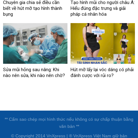
Chuyên gia chia sẻ điều cần
Tạo hình mũi cho người châu Á:
biết về hút mỡ tạo hình thành
Hiểu đúng đặc trưng và giải
bụng
pháp cá nhân hóa
Sửa mũi hỏng sau nâng: Khi
Hút mỡ lấy lại vóc dáng có phải
nào nên sửa, khi nào nên chờ?
đánh cược với rủi ro?
** Cấm sao chép mọi hình thức nếu không có sự chấp thuận bằng
văn bản **
© Copyright 2014 VnXpress | ® VnXpress Việt Nam giữ bản