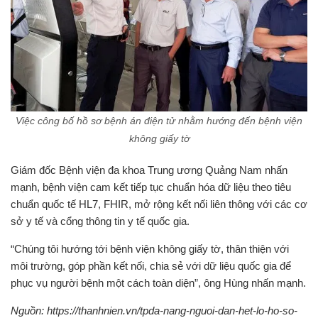
Việc công bố hồ sơ bệnh án điện tử nhằm hướng đến bệnh viện
không giấy tờ
Giám đốc Bệnh viện đa khoa Trung ương Quảng Nam nhấn
mạnh, bệnh viện cam kết tiếp tục chuẩn hóa dữ liệu theo tiêu
chuẩn quốc tế HL7, FHIR, mở rộng kết nối liên thông với các cơ
sở y tế và cổng thông tin y tế quốc gia.
“Chúng tôi hướng tới bệnh viện không giấy tờ, thân thiện với
môi trường, góp phần kết nối, chia sẻ với dữ liệu quốc gia để
phục vụ người bệnh một cách toàn diện”, ông Hùng nhấn mạnh.
Nguồn: https://thanhnien.vn/tpda-nang-nguoi-dan-het-lo-ho-so-