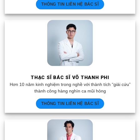
THÔNG TIN LIÊN HỆ BÁC SĨ
THẠC SĨ BÁC SĨ VÕ THANH PHI
Hơn 10 năm kinh nghiệm trong nghề với thành tích “giải cứu”
thành công hàng nghìn ca mũi hỏng
THÔNG TIN LIÊN HỆ BÁC SĨ