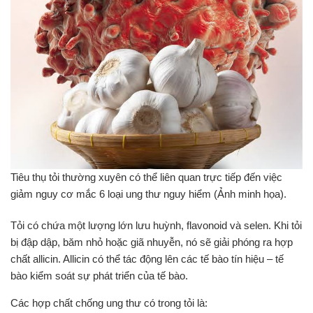
Tiêu thụ tỏi thường xuyên có thể liên quan trực tiếp đến việc
giảm nguy cơ mắc 6 loại ung thư nguy hiểm (Ảnh minh họa).
Tỏi có chứa một lượng lớn lưu huỳnh, flavonoid và selen. Khi tỏi
bị đập dập, băm nhỏ hoặc giã nhuyễn, nó sẽ giải phóng ra hợp
chất allicin. Allicin có thể tác động lên các tế bào tín hiệu – tế
bào kiểm soát sự phát triển của tế bào.
Các hợp chất chống ung thư có trong tỏi là: