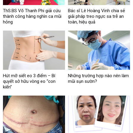
ThS.BS Võ Thanh Phi giải cứu
Bác sĩ Lê Hoàng Vinh chia sẻ
thành công hàng nghìn ca mũi
giải pháp treo ngực sa trễ an
hỏng
toàn, hiệu quả
Hút mỡ siết eo 3 điểm – Bí
Những trường hợp nào nên làm
quyết sở hữu vòng eo “con
mũi sụn sườn?
kiến”