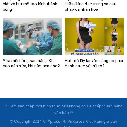
biết về hút mỡ tạo hình thành
Hiểu đúng đặc trưng và giải
bụng
pháp cá nhân hóa
Sửa mũi hỏng sau nâng: Khi
Hút mỡ lấy lại vóc dáng có phải
nào nên sửa, khi nào nên chờ?
đánh cược với rủi ro?
** Cấm sao chép mọi hình thức nếu không có sự chấp thuận bằng
văn bản **
© Copyright 2014 VnXpress | ® VnXpress Việt Nam giữ bản