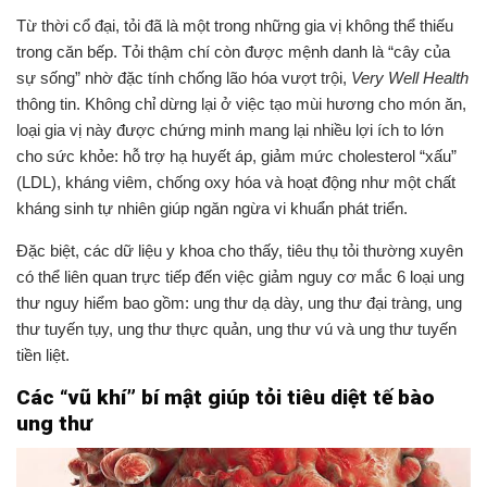
Từ thời cổ đại, tỏi đã là một trong những gia vị không thể thiếu
trong căn bếp. Tỏi thậm chí còn được mệnh danh là “cây của
sự sống” nhờ đặc tính chống lão hóa vượt trội,
Very Well Health
thông tin. Không chỉ dừng lại ở việc tạo mùi hương cho món ăn,
loại gia vị này được chứng minh mang lại nhiều lợi ích to lớn
cho sức khỏe: hỗ trợ hạ huyết áp, giảm mức cholesterol “xấu”
(LDL), kháng viêm, chống oxy hóa và hoạt động như một chất
kháng sinh tự nhiên giúp ngăn ngừa vi khuẩn phát triển.
Đặc biệt, các dữ liệu y khoa cho thấy, tiêu thụ tỏi thường xuyên
có thể liên quan trực tiếp đến việc giảm nguy cơ mắc 6 loại ung
thư nguy hiểm bao gồm: ung thư dạ dày, ung thư đại tràng, ung
thư tuyến tụy, ung thư thực quản, ung thư vú và ung thư tuyến
tiền liệt.
Các “vũ khí” bí mật giúp tỏi tiêu diệt tế bào
ung thư