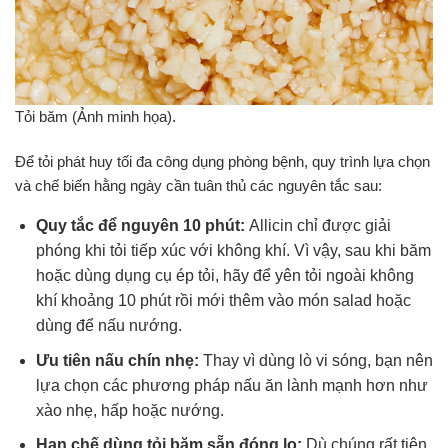
Tỏi băm (Ảnh minh họa).
Để tỏi phát huy tối đa công dụng phòng bệnh, quy trình lựa chọn
và chế biến hằng ngày cần tuân thủ các nguyên tắc sau:
Quy tắc để nguyên 10 phút:
Allicin chỉ được giải
phóng khi tỏi tiếp xúc với không khí. Vì vậy, sau khi băm
hoặc dùng dụng cụ ép tỏi, hãy để yên tỏi ngoài không
khí khoảng 10 phút rồi mới thêm vào món salad hoặc
dùng để nấu nướng.
Ưu tiên nấu chín nhẹ:
Thay vì dùng lò vi sóng, bạn nên
lựa chọn các phương pháp nấu ăn lành mạnh hơn như
xào nhẹ, hấp hoặc nướng.
Hạn chế dùng tỏi băm sẵn đóng lọ:
Dù chúng rất tiện