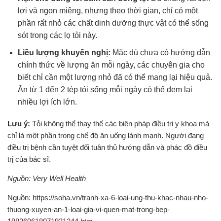
lợi và ngon miệng, nhưng theo thời gian, chỉ có một
phần rất nhỏ các chất dinh dưỡng thực vật có thể sống
sót trong các lọ tỏi này.
Liều lượng khuyến nghị:
Mặc dù chưa có hướng dẫn
chính thức về lượng ăn mỗi ngày, các chuyên gia cho
biết chỉ cần một lượng nhỏ đã có thể mang lại hiệu quả.
Ăn từ 1 đến 2 tép tỏi sống mỗi ngày có thể đem lại
nhiều lợi ích lớn.
Lưu ý:
Tỏi không thể thay thế các biện pháp điều trị y khoa mà
chỉ là một phần trong chế độ ăn uống lành mạnh. Người đang
điều trị bệnh cần tuyệt đối tuân thủ hướng dẫn và phác đồ điều
trị của bác sĩ.
Nguồn: Very Well Health
Nguồn: https://soha.vn/tranh-xa-6-loai-ung-thu-khac-nhau-nho-
thuong-xuyen-an-1-loai-gia-vi-quen-mat-trong-bep-