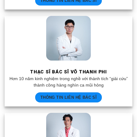
THÔNG TIN LIÊN HỆ BÁC SĨ
THẠC SĨ BÁC SĨ VÕ THANH PHI
Hơn 10 năm kinh nghiệm trong nghề với thành tích “giải cứu”
thành công hàng nghìn ca mũi hỏng
THÔNG TIN LIÊN HỆ BÁC SĨ