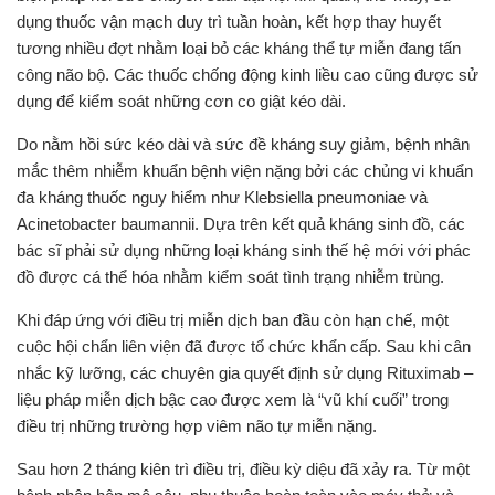
dụng thuốc vận mạch duy trì tuần hoàn, kết hợp thay huyết
tương nhiều đợt nhằm loại bỏ các kháng thể tự miễn đang tấn
công não bộ. Các thuốc chống động kinh liều cao cũng được sử
dụng để kiểm soát những cơn co giật kéo dài.
Do nằm hồi sức kéo dài và sức đề kháng suy giảm, bệnh nhân
mắc thêm nhiễm khuẩn bệnh viện nặng bởi các chủng vi khuẩn
đa kháng thuốc nguy hiểm như Klebsiella pneumoniae và
Acinetobacter baumannii. Dựa trên kết quả kháng sinh đồ, các
bác sĩ phải sử dụng những loại kháng sinh thế hệ mới với phác
đồ được cá thể hóa nhằm kiểm soát tình trạng nhiễm trùng.
Khi đáp ứng với điều trị miễn dịch ban đầu còn hạn chế, một
cuộc hội chẩn liên viện đã được tổ chức khẩn cấp. Sau khi cân
nhắc kỹ lưỡng, các chuyên gia quyết định sử dụng Rituximab –
liệu pháp miễn dịch bậc cao được xem là “vũ khí cuối” trong
điều trị những trường hợp viêm não tự miễn nặng.
Sau hơn 2 tháng kiên trì điều trị, điều kỳ diệu đã xảy ra. Từ một