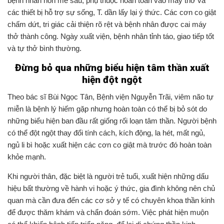
bệnh nhân hôn mê sâu, phụ thuộc hoàn toàn vào máy thở và
các thiết bị hỗ trợ sự sống, T. dần lấy lại ý thức. Các cơn co giật
chấm dứt, tri giác cải thiện rõ rệt và bệnh nhân được cai máy
thở thành công. Ngày xuất viện, bệnh nhân tỉnh táo, giao tiếp tốt
và tự thở bình thường.
Đừng bỏ qua những biểu hiện tâm thần xuất
hiện đột ngột
Theo bác sĩ Bùi Ngọc Tân, Bệnh viện Nguyễn Trãi, viêm não tự
miễn là bệnh lý hiếm gặp nhưng hoàn toàn có thể bị bỏ sót do
những biểu hiện ban đầu rất giống rối loạn tâm thần. Người bệnh
có thể đột ngột thay đổi tính cách, kích động, la hét, mất ngủ,
ngủ li bì hoặc xuất hiện các cơn co giật mà trước đó hoàn toàn
khỏe mạnh.
Khi người thân, đặc biệt là người trẻ tuổi, xuất hiện những dấu
hiệu bất thường về hành vi hoặc ý thức, gia đình không nên chủ
quan mà cần đưa đến các cơ sở y tế có chuyên khoa thần kinh
để được thăm khám và chẩn đoán sớm. Việc phát hiện muộn