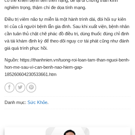
có thể khiến bệnh tiến triển nặng, để lại di chứng thần kinh
nghiêm trọng, thậm chí đe dọa tính mạng.
Điều trị viêm não tự miễn là một hành trình dài, đòi hỏi sự kiên
trì của cả người bệnh lẫn gia đình. Sau khi xuất viện, bệnh nhân
cần tuân thủ chặt chẽ phác đồ điều trị, dùng thuốc đúng chỉ định
và tái khám định kỳ để theo dõi nguy cơ tái phát cũng như đánh
giá quá trình phục hồi.
Nguồn: https://thanhnien.vn/tuong-roi-loan-tam-than-nguoi-benh-
hon-me-sau-vi-can-benh-nao-hiem-gap-
185260604230533661.htm
Danh mục:
Sức Khỏe
.