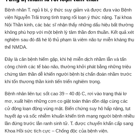
Bệnh nhân T. ngủ li bì, ý thức suy giảm và được đưa vào Bệnh
viện Nguyễn Trãi trong tình trạng rối loạn ý thức nặng. Tại khoa
Nội Thần kinh, các bác sĩ nhận thấy những dấu hiệu bất thường
không phù hợp với một bệnh lý tâm thần đơn thuần. Kết quả xét
nghiệm sau đó đã hé lộ thủ phạm là viêm não tự miễn kháng thụ
thể NMDA.
Đây là căn bệnh hiếm gặp, khi hệ miễn dịch nhầm lẫn và tấn
công chính các tế bào não, thường khởi phát bằng những triệu
chứng tâm thần dễ khiến người bệnh bị chẩn đoán nhầm trước
khi tổn thương thần kinh tiến triển nghiêm trọng.
Bệnh nhân liên tục sốt cao 39 – 40 độ C, rơi vào trạng thái lơ
mơ, xuất hiện những cơn co giật toàn thân dồn dập cùng các
cử động loạn động vùng mặt. Biến chứng suy hô hấp nặng, tụt
huyết áp và sốc nhiễm khuẩn khiến tính mạng người bệnh nhiều
lần đứng trước lằn ranh sinh tử. T. được chuyển khẩn cấp sang
Khoa Hồi sức tích cực – Chống độc của bệnh viện.