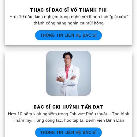
THẠC SĨ BÁC SĨ VÕ THANH PHI
Hơn 10 năm kinh nghiệm trong nghề với thành tích “giải cứu”
thành công hàng nghìn ca mũi hỏng
THÔNG TIN LIÊN HỆ BÁC SĨ
BÁC SĨ CKI HUỲNH TẤN ĐẠT
Hơn 10 năm kinh nghiệm trong lĩnh vực Phẫu thuật – Tạo hình
Thẩm mỹ. Từng công tác, học tập tại Bệnh viện Bình Dân
THÔNG TIN LIÊN HỆ BÁC SĨ