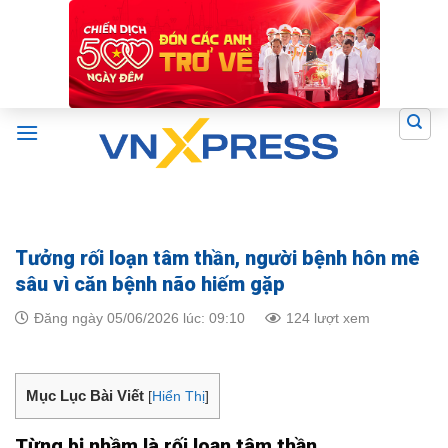
Skip
to
content
Tưởng rối loạn tâm thần, người bệnh hôn mê
sâu vì căn bệnh não hiếm gặp
Đăng ngày 05/06/2026 lúc: 09:10
124 lượt xem
Mục Lục Bài Viết
[
Hiển Thị
]
Từng bị nhầm là rối loạn tâm thần