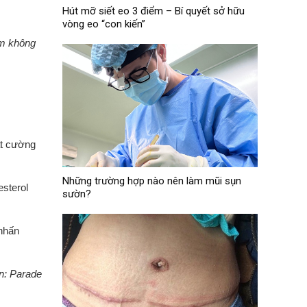
Hút mỡ siết eo 3 điểm – Bí quyết sở hữu
vòng eo “con kiến”
em không
ất cường
Những trường hợp nào nên làm mũi sụn
esterol
sườn?
 nhấn
n: Parade