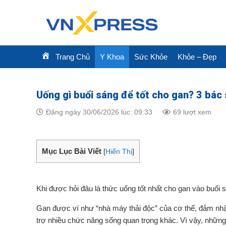
Skip
to
content
Trang Chủ
Y Khoa
Sức Khỏe
Khỏe – Đẹp
Uống gì buổi sáng để tốt cho gan? 3 bác 
Đăng ngày 30/06/2026 lúc: 09:33
69 lượt xem
Mục Lục Bài Viết
[
Hiển Thị
]
Khi được hỏi đâu là thức uống tốt nhất cho gan vào buổi 
Gan được ví như “nhà máy thải độc” của cơ thể, đảm nhậ
trợ nhiều chức năng sống quan trọng khác. Vì vậy, những