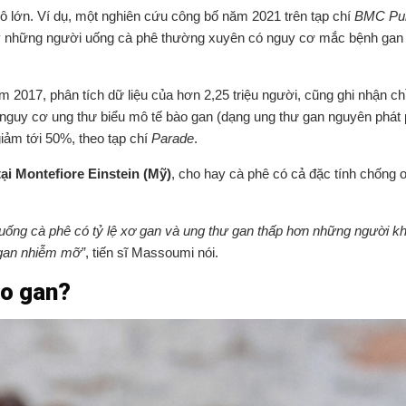
 lớn. Ví dụ, một nghiên cứu công bố năm 2021 trên tạp chí
BMC Pub
hấy những người uống cà phê thường xuyên có nguy cơ mắc bệnh gan
 2017, phân tích dữ liệu của hơn 2,25 triệu người, cũng ghi nhận ch
nguy cơ ung thư biểu mô tế bào gan (dạng ung thư gan nguyên phát 
iảm tới 50%, theo tạp chí
Parade
.
ại Montefiore Einstein (Mỹ)
, cho hay cà phê có cả đặc tính chống 
uống cà phê có tỷ lệ xơ gan và ung thư gan thấp hơn những người k
 gan nhiễm mỡ”
, tiến sĩ Massoumi nói.
ho gan?