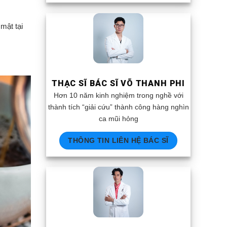
mật tại
THẠC SĨ BÁC SĨ VÕ THANH PHI
Hơn 10 năm kinh nghiệm trong nghề với
thành tích “giải cứu” thành công hàng nghìn
ca mũi hỏng
THÔNG TIN LIÊN HỆ BÁC SĨ