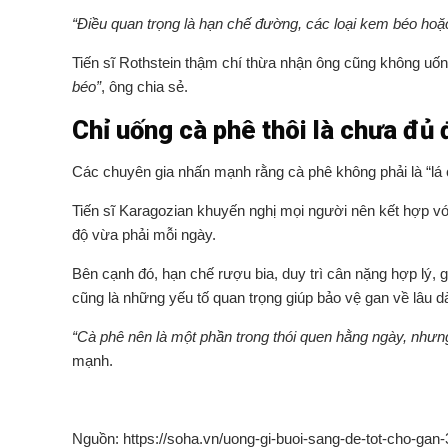
“Điều quan trọng là hạn chế đường, các loại kem béo hoặc
Tiến sĩ Rothstein thậm chí thừa nhận ông cũng không uốn
béo”
, ông chia sẻ.
Chỉ uống cà phê thôi là chưa đủ
Các chuyên gia nhấn mạnh rằng cà phê không phải là “lá 
Tiến sĩ Karagozian khuyến nghị mọi người nên kết hợp với
độ vừa phải mỗi ngày.
Bên cạnh đó, hạn chế rượu bia, duy trì cân nặng hợp lý,
cũng là những yếu tố quan trọng giúp bảo vệ gan về lâu dà
“Cà phê nên là một phần trong thói quen hằng ngày, nhưn
mạnh.
Nguồn: https://soha.vn/uong-gi-buoi-sang-de-tot-cho-gan-