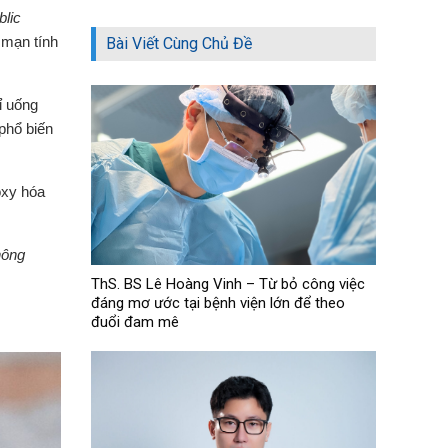
lic
 mạn tính
Bài Viết Cùng Chủ Đề
ỉ uống
phổ biến
oxy hóa
hông
ThS. BS Lê Hoàng Vinh – Từ bỏ công việc
đáng mơ ước tại bệnh viện lớn để theo
đuổi đam mê