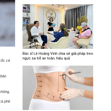
Bác sĩ Lê Hoàng Vinh chia sẻ giải pháp treo
ngực sa trễ an toàn, hiệu quả
cốc cà
 bào
 không.
cà phê