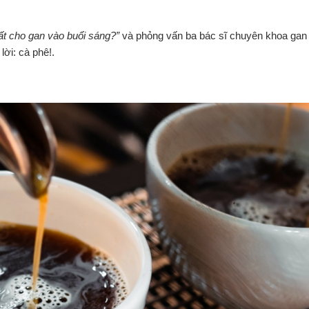
ất cho gan vào buổi sáng?”
và phỏng vấn ba bác sĩ chuyên khoa gan 
ời: cà phê!.