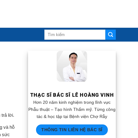
THẠC SĨ BÁC SĨ LÊ HOÀNG VINH
Hơn 20 năm kinh nghiệm trong lĩnh vực
Phẫu thuật – Tạo hình Thẩm mỹ. Từng công
rả lời.
tác & học tập tại Bệnh viện Chợ Rẫy
g và hỗ
THÔNG TIN LIÊN HỆ BÁC SĨ
n sức