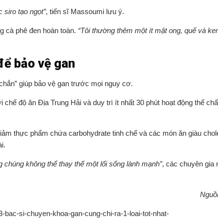
 siro tạo ngọt”
, tiến sĩ Massoumi lưu ý.
g cà phê đen hoàn toàn.
“Tôi thường thêm một ít mật ong, quế và k
 để bảo vệ gan
chắn” giúp bảo vệ gan trước mọi nguy cơ.
 chế độ ăn Địa Trung Hải và duy trì ít nhất 30 phút hoạt động thể ch
 giảm thực phẩm chứa carbohydrate tinh chế và các món ăn giàu chol
i.
g chúng không thể thay thế một lối sống lành mạnh”
, các chuyên gia
Nguồ
3-bac-si-chuyen-khoa-gan-cung-chi-ra-1-loai-tot-nhat-