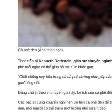
Cà phê đen (Ảnh minh họa).
Theo
tiến sĩ Kenneth Rothstein, giáo sư chuyên ngành
phê mỗi ngày có thể giúp hỗ trợ sức khỏe gan.
“Chất chống oxy hóa trong cả cà phê dường như giúp bảo 
gan”
, ông nói.
Đáng chú ý, theo vị chuyên gia này, lợi ích của cà phê đ
Các bác sĩ cũng khuyến nghị nên ưu tiên cà phê đen để 
đen, mọi người có thể thêm một lượng nhỏ sữa ít béo.