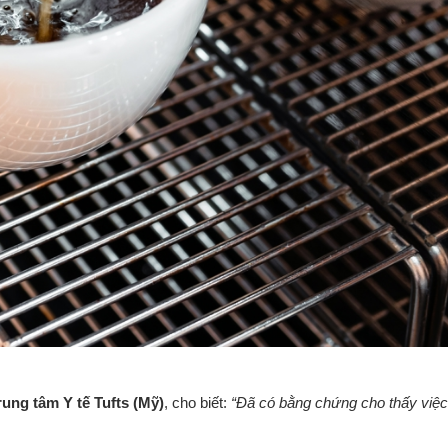
rung tâm Y tế Tufts (Mỹ)
, cho biết:
“Đã có bằng chứng cho thấy việ