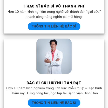
THẠC SĨ BÁC SĨ VÕ THANH PHI
Hơn 10 năm kinh nghiệm trong nghề với thành tích “giải cứu”
thành công hàng nghìn ca mũi hỏng
THÔNG TIN LIÊN HỆ BÁC SĨ
BÁC SĨ CKI HUỲNH TẤN ĐẠT
Hơn 10 năm kinh nghiệm trong lĩnh vực Phẫu thuật – Tạo hình
Thẩm mỹ. Từng công tác, học tập tại Bệnh viện Bình Dân
THÔNG TIN LIÊN HỆ BÁC SĨ