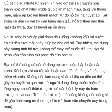
Củ dền giàu nitrate tự nhiên, khi vào cơ thể sẽ chuyển hóa
thành hợp chất nitric oxide giúp giãn mạch máu, tăng lưu thông
máu, giảm áp lực lên thành mạch, từ đó hỗ trợ hạ huyết áp. Kali
trong củ dền có vai trò cân bằng điện giải, hỗ trợ thận đào thải
natri dư thừa, duy trì huyết áp ổn định.
Người tăng huyết áp giai đoạn đầu uống khoảng 250 ml nước
ép củ dền tươi mỗi ngày giúp hạ nhẹ chỉ số. Tuy nhiên, tác dụng
này mang tính hỗ trợ, không thể thay thế thuốc điều trị. Người
bệnh vẫn cần tuân thủ phác đồ của bác sĩ.
Bạn có thể dùng củ dền ở dạng ép tươi, luộc, hấp hoặc nấu
canh. Kết hợp với cà rốt, táo hoặc cam để dễ uống và bổ sung
thêm vitamin. Không nên lạm dụng vì ăn nhiều củ dền có thể
gây hạ huyết áp quá mức ở người đang dùng thuốc hoặc làm
tăng nguy cơ sỏi thận ở người có sẵn bệnh lý này do hàm
lượng oxalat cao. Trẻ nhỏ dưới một tuổi cũng không nên dùng vì
dễ gặp tình trạng methemoglobin (rối loạn vận chuyển oxy trong
máu).