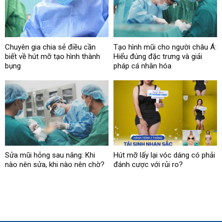
Chuyên gia chia sẻ điều cần
Tạo hình mũi cho người châu Á:
biết về hút mỡ tạo hình thành
Hiểu đúng đặc trưng và giải
bụng
pháp cá nhân hóa
Sửa mũi hỏng sau nâng: Khi
Hút mỡ lấy lại vóc dáng có phải
nào nên sửa, khi nào nên chờ?
đánh cược với rủi ro?