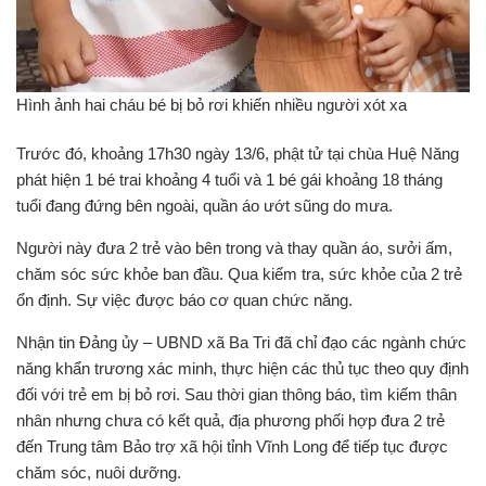
Hình ảnh hai cháu bé bị bỏ rơi khiến nhiều người xót xa
Trước đó, khoảng 17h30 ngày 13/6, phật tử tại chùa Huệ Năng
phát hiện 1 bé trai khoảng 4 tuổi và 1 bé gái khoảng 18 tháng
tuổi đang đứng bên ngoài, quần áo ướt sũng do mưa.
Người này đưa 2 trẻ vào bên trong và thay quần áo, sưởi ấm,
chăm sóc sức khỏe ban đầu. Qua kiểm tra, sức khỏe của 2 trẻ
ổn định. Sự việc được báo cơ quan chức năng.
Nhận tin Đảng ủy – UBND xã Ba Tri đã chỉ đạo các ngành chức
năng khẩn trương xác minh, thực hiện các thủ tục theo quy định
đối với trẻ em bị bỏ rơi. Sau thời gian thông báo, tìm kiếm thân
nhân nhưng chưa có kết quả, địa phương phối hợp đưa 2 trẻ
đến Trung tâm Bảo trợ xã hội tỉnh Vĩnh Long để tiếp tục được
chăm sóc, nuôi dưỡng.