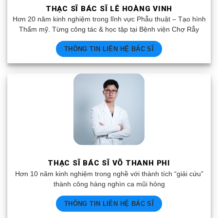
THẠC SĨ BÁC SĨ LÊ HOÀNG VINH
Hơn 20 năm kinh nghiệm trong lĩnh vực Phẫu thuật – Tạo hình
Thẩm mỹ. Từng công tác & học tập tại Bệnh viện Chợ Rẫy
THÔNG TIN LIÊN HỆ BÁC SĨ
THẠC SĨ BÁC SĨ VÕ THANH PHI
Hơn 10 năm kinh nghiệm trong nghề với thành tích “giải cứu”
thành công hàng nghìn ca mũi hỏng
THÔNG TIN LIÊN HỆ BÁC SĨ