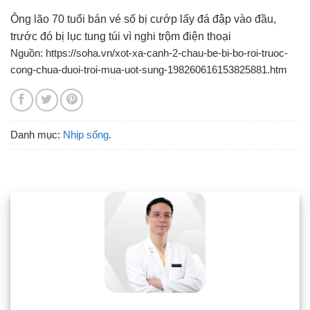
Ông lão 70 tuổi bán vé số bị cướp lấy đá đập vào đầu,
trước đó bị lục tung túi vì nghi trộm điện thoại
Nguồn: https://soha.vn/xot-xa-canh-2-chau-be-bi-bo-roi-truoc-
cong-chua-duoi-troi-mua-uot-sung-198260616153825881.htm
Danh mục:
Nhịp sống
.