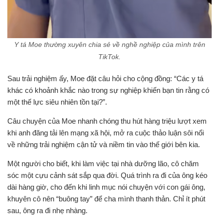
Y tá Moe thường xuyên chia sẻ về nghề nghiệp của mình trên
TikTok.
Sau trải nghiệm ấy, Moe đặt câu hỏi cho cộng đồng: “Các y tá
khác có khoảnh khắc nào trong sự nghiệp khiến bạn tin rằng có
một thế lực siêu nhiên tồn tại?”.
Câu chuyện của Moe nhanh chóng thu hút hàng triệu lượt xem
khi anh đăng tải lên mạng xã hội, mở ra cuộc thảo luận sôi nổi
về những trải nghiệm cận tử và niềm tin vào thế giới bên kia.
Một người cho biết, khi làm việc tại nhà dưỡng lão, cô chăm
sóc một cựu cảnh sát sắp qua đời. Quá trình ra đi của ông kéo
dài hàng giờ, cho đến khi linh mục nói chuyện với con gái ông,
khuyên cô nên “buông tay” để cha mình thanh thản. Chỉ ít phút
sau, ông ra đi nhẹ nhàng.