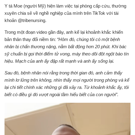
Y tá Moe (người Mỹ) hiện làm việc tại phòng cấp cứu, thường
xuyên chia sẻ về nghề nghiệp của mình trên TikTok với tài
khoản @tribenursing.
Trong một đoạn video gần đây, anh kể lại khoảnh khắc khiến
bản thân thay đổi niềm tin:
“Hôm đó, chúng tôi có một bệnh
nhân bị chấn thương nặng, nằm bất động hơn 20 phút. Khi bác
sỹ chuẩn bị gọi thời điểm tử vong, máy theo dõi đột ngột báo tín
hiệu. Mạch của anh ấy đập rất mạnh và anh ấy sống lại.
Sau đó, bệnh nhân nói rằng trong thời gian đó, anh cảm thấy
mình lơ lửng trên không, nhìn thấy mọi người trong phòng và kể
lại chi tiết chính xác những gì đã xảy ra. Từ khoảnh khắc ấy, tôi
biết có điều gì đó vượt ngoài tầm hiểu biết của con người”.