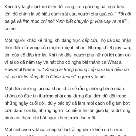
Khi cô y tá ghi lại thời điểm tử vong, con gái ông bất ngờ kêu
lên, đó chính là số hiệu cảnh sát của người cha quá cố. “
Tôi nổi
da gà và linh mục chỉ nói: ‘Anh biết chuyện gì vừa xảy ra mà'”
,
cô nói.
Một người khác kể rằng, khi đang trực cấp cứu, họ đã xác nhận
thời điểm tử vong của một nữ bệnh nhân. Nhưng chỉ 9 giây sau,
tim của cô đập trở lại. Khi tỉnh dậy, người phụ nữ nói lời cảm ơn
vì ai đó đã nắm tay và hát cho cô nghe bài thánh ca What a
Powerful Name Is. “
Không ai trong phòng cấp cứu làm điều đó
cả, và tôi tin rằng đó là Chúa Jesus”,
người y tá nói.
Một điều dưỡng tại nhà khác chia sẻ rằng, những bệnh nhân
không có đức tin thường phải chịu đựng đau đớn dữ dội trong
những ngày cuối đời, dù y bác sỹ đã làm mọi cách để giảm bớt
cơn đau. Trái lại, những người có niềm tin tôn giáo lại ra đi trong
bình an, thậm chí hát ngợi khen trước lúc mất.
Một sinh viên y khoa cũng kể lại trải nghiệm khiến cô tin vào