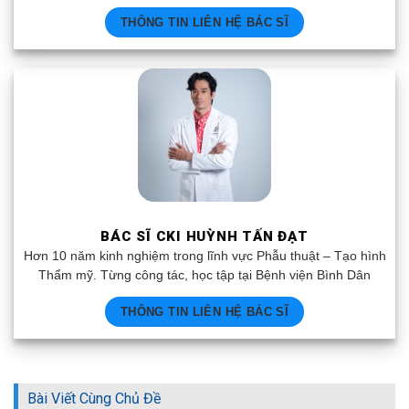
THÔNG TIN LIÊN HỆ BÁC SĨ
BÁC SĨ CKI HUỲNH TẤN ĐẠT
Hơn 10 năm kinh nghiệm trong lĩnh vực Phẫu thuật – Tạo hình
Thẩm mỹ. Từng công tác, học tập tại Bệnh viện Bình Dân
THÔNG TIN LIÊN HỆ BÁC SĨ
Bài Viết Cùng Chủ Đề