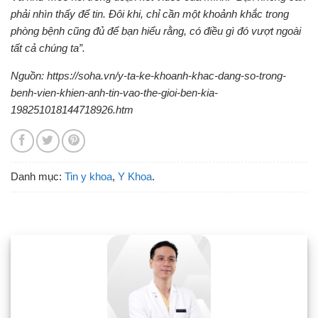
phải nhìn thấy để tin. Đôi khi, chỉ cần một khoảnh khắc trong
phòng bệnh cũng đủ để bạn hiểu rằng, có điều gì đó vượt ngoài
tất cả chúng ta”.
Nguồn: https://soha.vn/y-ta-ke-khoanh-khac-dang-so-trong-
benh-vien-khien-anh-tin-vao-the-gioi-ben-kia-
198251018144718926.htm
Danh mục:
Tin y khoa
,
Y Khoa
.