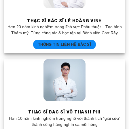
THẠC SĨ BÁC SĨ LÊ HOÀNG VINH
Hơn 20 năm kinh nghiệm trong lĩnh vực Phẫu thuật – Tạo hình
Thẩm mỹ. Từng công tác & học tập tại Bệnh viện Chợ Rẫy
THÔNG TIN LIÊN HỆ BÁC SĨ
THẠC SĨ BÁC SĨ VÕ THANH PHI
Hơn 10 năm kinh nghiệm trong nghề với thành tích “giải cứu”
thành công hàng nghìn ca mũi hỏng