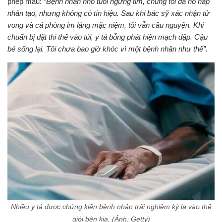
phép màu:
“Bệnh nhân nhỏ tuổi ngừng tim, chúng tôi đã hô hấp
nhân tạo, nhưng không có tín hiệu. Sau khi bác sỹ xác nhận tử
vong và cả phòng im lặng mặc niệm, tôi vẫn cầu nguyện. Khi
chuẩn bị đặt thi thể vào túi, y tá bỗng phát hiện mạch đập. Cậu
bé sống lại. Tôi chưa bao giờ khóc vì một bệnh nhân như thế”.
Nhiều y tá được chứng kiến bệnh nhân trải nghiệm kỳ lạ vào thế
giới bên kia. (Ảnh: Getty)