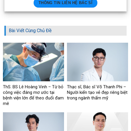
THÔNG TIN LIÊN HỆ BÁC SĨ
Bài Viết Cùng Chủ Đề
ThS. BS Lê Hoàng Vinh – Từ bỏ
Thạc sĩ, Bác sĩ Võ Thanh Phi –
công việc đáng mơ ước tại
Người kiến tạo vẻ đẹp riêng biệt
bệnh viện lớn để theo đuổi đam
trong ngành thẩm mỹ
mê