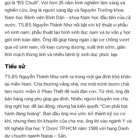
gọi là “BS Chuối”. Với hơn 35 năm kinh nghiệm lâm sàng và
nghiên cứu, ông là người sáng lập và Nguyên Trưởng khoa
Nam học Bệnh viện Bình Dân – khoa Nam học đầu tiên của cả
nước. TS.BS Nguyễn Thành Như nổi bật với kỹ thuật vi phẫu
vô sinh nam, phẫu thuật tạo hình sinh dục nam và tư vấn y học
giới tính toàn diện. Ông đã giúp hàng ngàn cặp vợ chồng vượt
qua vô sinh nam, rối loạn cương dương, xuất tinh sớm, giãn
tĩnh mạch thừng tinh và nhiều bệnh lý sinh dục phức tạp.
Tiểu sử
TS.BS Nguyễn Thành Như sinh ra trong một gia đình khó khăn
tại miền Nam. Cha thường vắng nhà, mẹ một mình bươn chải
làm nước mắm ở Phan Thiết để nuôi đàn con. Từ nhỏ, ông đã
bán hàng rong phụ giúp gia đình. Nhiều người khuyên mẹ cho
ông nghỉ học để lao động, nhưng bà kiên quyết: “Con phải học
hành đàng hoàng”. Ban đầu ông mơ ước trở thành kỹ sư cơ
khí, nhưng theo lời khuyên của cha mẹ, ông thi vào ngành Y và
tốt nghiệp Đại học Y Dược TP.HCM năm 1988 với hạng Danh
dự chuyên ngành Ngoại – Sản.