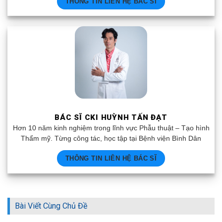
THÔNG TIN LIÊN HỆ BÁC SĨ
BÁC SĨ CKI HUỲNH TẤN ĐẠT
Hơn 10 năm kinh nghiệm trong lĩnh vực Phẫu thuật – Tạo hình
Thẩm mỹ. Từng công tác, học tập tại Bệnh viện Bình Dân
THÔNG TIN LIÊN HỆ BÁC SĨ
Bài Viết Cùng Chủ Đề