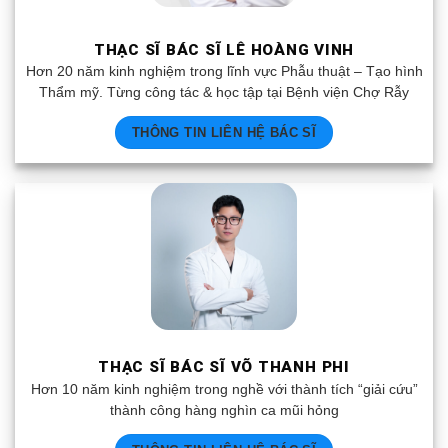
THẠC SĨ BÁC SĨ LÊ HOÀNG VINH
Hơn 20 năm kinh nghiệm trong lĩnh vực Phẫu thuật – Tạo hình
Thẩm mỹ. Từng công tác & học tập tại Bệnh viện Chợ Rẫy
THÔNG TIN LIÊN HỆ BÁC SĨ
THẠC SĨ BÁC SĨ VÕ THANH PHI
Hơn 10 năm kinh nghiệm trong nghề với thành tích “giải cứu”
thành công hàng nghìn ca mũi hỏng