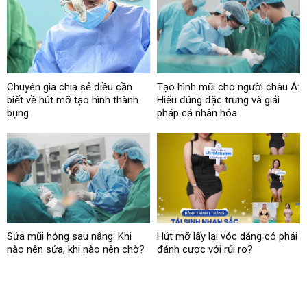
Chuyên gia chia sẻ điều cần
Tạo hình mũi cho người châu Á:
biết về hút mỡ tạo hình thành
Hiểu đúng đặc trưng và giải
bụng
pháp cá nhân hóa
Sửa mũi hỏng sau nâng: Khi
Hút mỡ lấy lại vóc dáng có phải
nào nên sửa, khi nào nên chờ?
đánh cược với rủi ro?