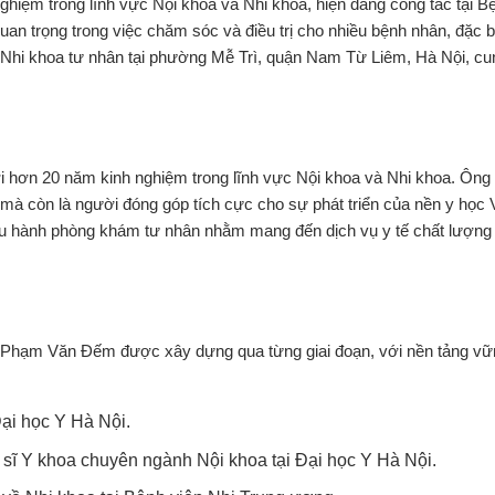
nghiệm trong lĩnh vực Nội khoa và Nhi khoa, hiện đang công tác tại B
 trọng trong việc chăm sóc và điều trị cho nhiều bệnh nhân, đặc biệ
 Nhi khoa tư nhân tại phường Mễ Trì, quận Nam Từ Liêm, Hà Nội, cu
i hơn 20 năm kinh nghiệm trong lĩnh vực Nội khoa và Nhi khoa. Ông
 mà còn là người đóng góp tích cực cho sự phát triển của nền y học 
điều hành phòng khám tư nhân nhằm mang đến dịch vụ y tế chất lượng
S Phạm Văn Đếm được xây dựng qua từng giai đoạn, với nền tảng v
ại học Y Hà Nội.
sĩ Y khoa chuyên ngành Nội khoa tại Đại học Y Hà Nội.