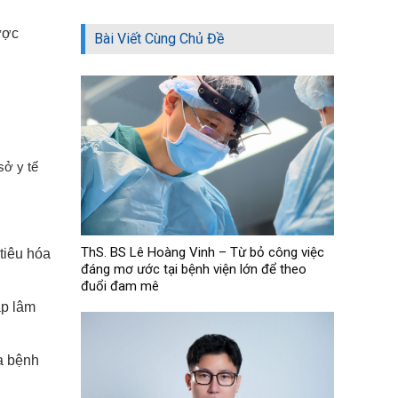
ược
Bài Viết Cùng Chủ Đề
sở y tế
ThS. BS Lê Hoàng Vinh – Từ bỏ công việc
tiêu hóa
đáng mơ ước tại bệnh viện lớn để theo
đuổi đam mê
ập lâm
a bệnh