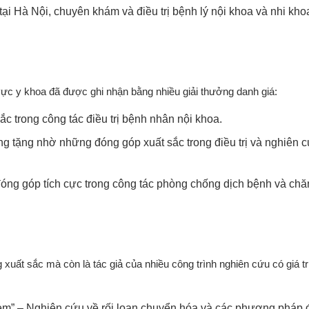
i Hà Nội, chuyên khám và điều trị bệnh lý nội khoa và nhi kho
 y khoa đã được ghi nhận bằng nhiều giải thưởng danh giá:
ắc trong công tác điều trị bệnh nhân nội khoa.
g tặng nhờ những đóng góp xuất sắc trong điều trị và nghiên c
óng góp tích cực trong công tác phòng chống dịch bệnh và ch
ất sắc mà còn là tác giả của nhiều công trình nghiên cứu có giá trị
rẻ em” – Nghiên cứu về rối loạn chuyển hóa và các phương pháp đ