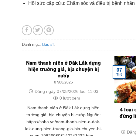
Hồi sức cấp cứu: Chăm sóc và điều trị bệnh nhân 
Danh mục:
Bác sĩ
.
Nam thanh niên ở Đắk Lắk dựng
hiện trường giả, bịa chuyện bị
07
Th8
cướp
07/08/2026
Đăng ngày 07/08/2026 lúc: 11:03
0 lượt xem
Nam thanh niên ở Đắk Lắk dựng hiện
4 loại
trường giả, bịa chuyện bị cướp Nguồn:
đừng l
https://soha.vn/nam-thanh-nien-o-dak-
lak-dung-hien-truong-gia-bia-chuyen-bi-
Đăng
cuop-198260803140247232.htm...