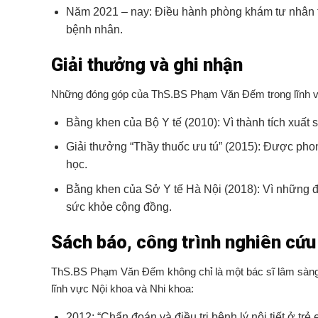
Năm 2021 – nay: Điều hành phòng khám tư nhân tạ
bệnh nhân.
Giải thưởng và ghi nhận
Những đóng góp của ThS.BS Phạm Văn Đếm trong lĩnh vực
Bằng khen của Bộ Y tế (2010): Vì thành tích xuất s
Giải thưởng “Thầy thuốc ưu tú” (2015): Được phon
học.
Bằng khen của Sở Y tế Hà Nội (2018): Vì những đ
sức khỏe cộng đồng.
Sách báo, công trình nghiên cứu
ThS.BS Phạm Văn Đếm không chỉ là một bác sĩ lâm sàng xu
lĩnh vực Nội khoa và Nhi khoa:
2012: “Chẩn đoán và điều trị bệnh lý nội tiết ở t