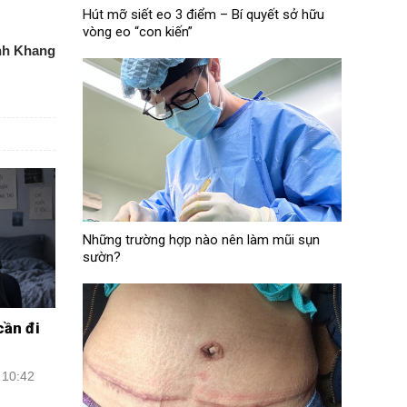
Hút mỡ siết eo 3 điểm – Bí quyết sở hữu
vòng eo “con kiến”
nh Khang
Những trường hợp nào nên làm mũi sụn
sườn?
cần đi
 10:42