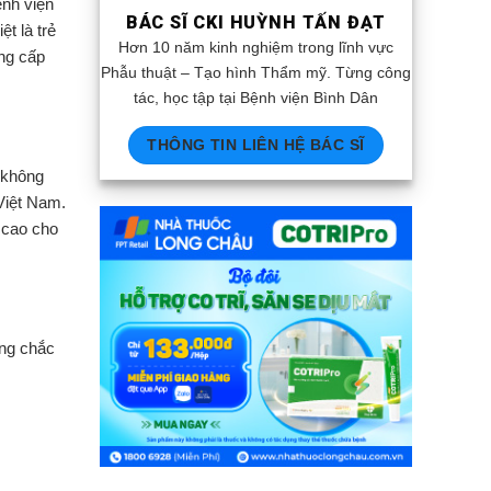
ệnh viện
BÁC SĨ CKI HUỲNH TẤN ĐẠT
t là trẻ
Hơn 10 năm kinh nghiệm trong lĩnh vực
ng cấp
Phẫu thuật – Tạo hình Thẩm mỹ. Từng công
tác, học tập tại Bệnh viện Bình Dân
THÔNG TIN LIÊN HỆ BÁC SĨ
 không
Việt Nam.
 cao cho
ững chắc