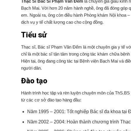
Thạc Sĩ Bác Sĩ Phạm Văn Đếm
là chuyên gia giàu kinh 
Bạch Mai. Với hơn 20 năm hành nghề, ông đã đóng góp quan
em. Ngoài ra, ông còn điều hành Phòng khám Nội khoa –
dịch vụ y tế chất lượng cao cho cộng đồng.
Tiểu sử
Thạc sĩ, Bác sĩ Phạm Văn Đếm là một chuyên gia y tế vớ
chỉ là một bác sĩ tận tâm trong công tác khám chữa bệnh
Hiện tại, ông đang công tác tại Bệnh viện Bạch Mai và 
người dân.
Đào tạo
Hành trình học tập và rèn luyện chuyên môn của ThS.B
từ các cơ sở đào tạo hàng đầu:
Năm 1995 – 2001: Tốt nghiệp Bác sĩ đa khoa tại Đ
Năm 2002 – 2004: Hoàn thành chương trình Thạc 