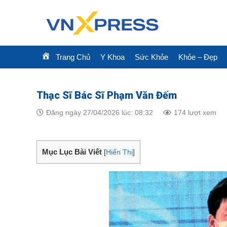
Skip
to
content
Trang Chủ
Y Khoa
Sức Khỏe
Khỏe – Đẹp
Thạc Sĩ Bác Sĩ Phạm Văn Đếm
Đăng ngày 27/04/2026 lúc: 08:32
174 lượt xem
Mục Lục Bài Viết
[
Hiển Thị
]