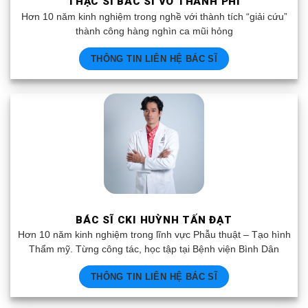
THẠC SĨ BÁC SĨ VÕ THANH PHI
Hơn 10 năm kinh nghiệm trong nghề với thành tích “giải cứu”
thành công hàng nghìn ca mũi hỏng
THÔNG TIN LIÊN HỆ BÁC SĨ
BÁC SĨ CKI HUỲNH TẤN ĐẠT
Hơn 10 năm kinh nghiệm trong lĩnh vực Phẫu thuật – Tạo hình
Thẩm mỹ. Từng công tác, học tập tại Bệnh viện Bình Dân
THÔNG TIN LIÊN HỆ BÁC SĨ