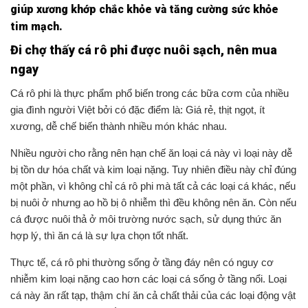
giúp xương khớp chắc khỏe và tăng cường sức khỏe
tim mạch.
Đi chợ thấy cá rô phi được nuôi sạch, nên mua
ngay
Cá rô phi là thực phẩm phổ biến trong các bữa cơm của nhiều
gia đình người Việt bởi có đặc điểm là: Giá rẻ, thịt ngọt, ít
xương, dễ chế biến thành nhiều món khác nhau.
Nhiều người cho rằng nên hạn chế ăn loại cá này vì loại này dễ
bị tồn dư hóa chất và kim loại nặng. Tuy nhiên điều này chỉ đúng
một phần, vì không chỉ cá rô phi mà tất cả các loại cá khác, nếu
bị nuôi ở nhưng ao hồ bị ô nhiễm thì đều không nên ăn. Còn nếu
cá được nuôi thả ở môi trường nước sạch, sử dụng thức ăn
hợp lý, thì ăn cá là sự lựa chọn tốt nhất.
Thực tế, cá rô phi thường sống ở tầng đáy nên có nguy cơ
nhiễm kim loại nặng cao hơn các loại cá sống ở tầng nổi. Loại
cá này ăn rất tạp, thậm chí ăn cả chất thải của các loại động vật