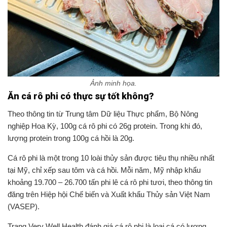
Ảnh minh họa.
Ăn cá rô phi có thực sự tốt không?
Theo thông tin từ Trung tâm Dữ liệu Thực phẩm, Bộ Nông
nghiệp Hoa Kỳ, 100g cá rô phi có 26g protein. Trong khi đó,
lượng protein trong 100g cá hồi là 20g.
Cá rô phi là một trong 10 loài thủy sản được tiêu thụ nhiều nhất
tại Mỹ, chỉ xếp sau tôm và cá hồi. Mỗi năm, Mỹ nhập khẩu
khoảng 19.700 – 26.700 tấn phi lê cá rô phi tươi, theo thông tin
đăng trên Hiệp hội Chế biến và Xuất khẩu Thủy sản Việt Nam
(VASEP).
Trang Very Well Health đánh giá cá rô phi là loại cá có lượng