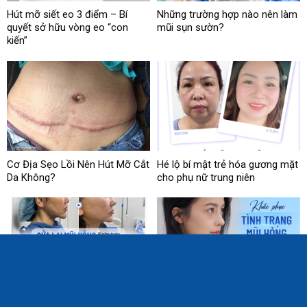
Hút mỡ siết eo 3 điểm – Bí
Những trường hợp nào nên làm
quyết sở hữu vòng eo “con
mũi sụn sườn?
kiến”
Cơ Địa Sẹo Lồi Nên Hút Mỡ Cắt
Hé lộ bí mật trẻ hóa gương mặt
Da Không?
cho phụ nữ trung niên
Sửa mũi hỏng bằng kỹ thuật
Bác sĩ Lê Hoàng Vinh chia sẻ