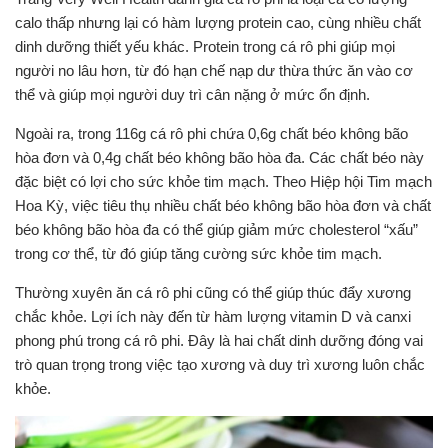
calo thấp nhưng lại có hàm lượng protein cao, cùng nhiều chất
dinh dưỡng thiết yếu khác. Protein trong cá rô phi giúp mọi
người no lâu hơn, từ đó hạn chế nạp dư thừa thức ăn vào cơ
thể và giúp mọi người duy trì cân nặng ở mức ổn định.
Ngoài ra, trong 116g cá rô phi chứa 0,6g chất béo không bão
hòa đơn và 0,4g chất béo không bão hòa đa. Các chất béo này
đặc biệt có lợi cho sức khỏe tim mạch. Theo Hiệp hội Tim mạch
Hoa Kỳ, việc tiêu thụ nhiều chất béo không bão hòa đơn và chất
béo không bão hòa đa có thể giúp giảm mức cholesterol “xấu”
trong cơ thể, từ đó giúp tăng cường sức khỏe tim mạch.
Thường xuyên ăn cá rô phi cũng có thể giúp thúc đẩy xương
chắc khỏe. Lợi ích này đến từ hàm lượng vitamin D và canxi
phong phú trong cá rô phi. Đây là hai chất dinh dưỡng đóng vai
trò quan trọng trong việc tạo xương và duy trì xương luôn chắc
khỏe.