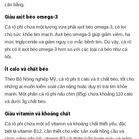
cân bằng.
Giàu axit béo omega-3
Cá rô phi chứa một lượng vừa phải axit béo omega-3, có lợi
cho sức khỏe tim mạch. Axit béo omega-3 giúp giảm viêm, hạ
mức triglyceride và giảm nguy cơ mắc bệnh tim. Dù vậy, cá rô
phi có ít axit béo omega-3 hơn so với các loại cá béo như cá
hồi.
Ít calo và chất béo
Theo Bộ Nông nghiệp Mỹ, cá rô phi ít calo và ít chất béo, tốt cho
những ai muốn kiểm soát cân nặng hoặc duy trì trái tim khỏe
mạnh. Một phần cá rô phi nấu chín (85g) chứa khoảng 110 calo
và dưới 3g chất béo.
Giàu vitamin và khoáng chất
Cá rô phi chứa một số vitamin và khoáng chất thiết yếu, đặc
biệt là vitamin B12, cần thiết cho việc sản xuất hồng cầu và
chức năng não bộ; vitamin B3 cải thiện tuần hoàn máu và giảm