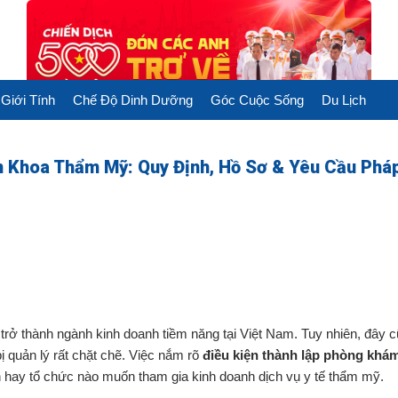
Giới Tính
Chế Độ Dinh Dưỡng
Góc Cuộc Sống
Du Lịch
 Khoa Thẩm Mỹ: Quy Định, Hồ Sơ & Yêu Cầu Pháp
rở thành ngành kinh doanh tiềm năng tại Việt Nam. Tuy nhiên, đây c
ị quản lý rất chặt chẽ. Việc nắm rõ
điều kiện thành lập phòng khá
n hay tổ chức nào muốn tham gia kinh doanh dịch vụ y tế thẩm mỹ.