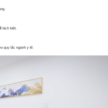
ng.
ế
tách biệt.
o quy tắc ngành y tế.