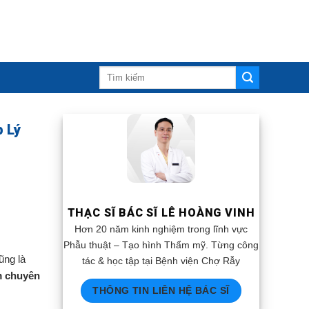
 Lý
THẠC SĨ BÁC SĨ LÊ HOÀNG VINH
Hơn 20 năm kinh nghiệm trong lĩnh vực
Phẫu thuật – Tạo hình Thẩm mỹ. Từng công
ũng là
tác & học tập tại Bệnh viện Chợ Rẫy
m chuyên
THÔNG TIN LIÊN HỆ BÁC SĨ