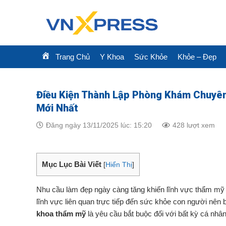
Skip
to
content
Trang Chủ
Y Khoa
Sức Khỏe
Khỏe – Đẹp
Điều Kiện Thành Lập Phòng Khám Chuyên
Mới Nhất
Đăng ngày 13/11/2025 lúc: 15:20
428 lượt xem
Mục Lục Bài Viết
[
Hiển Thị
]
Nhu cầu làm đẹp ngày càng tăng khiến lĩnh vực thẩm mỹ t
lĩnh vực liên quan trực tiếp đến sức khỏe con người nên b
khoa thẩm mỹ
là yêu cầu bắt buộc đối với bất kỳ cá nhâ