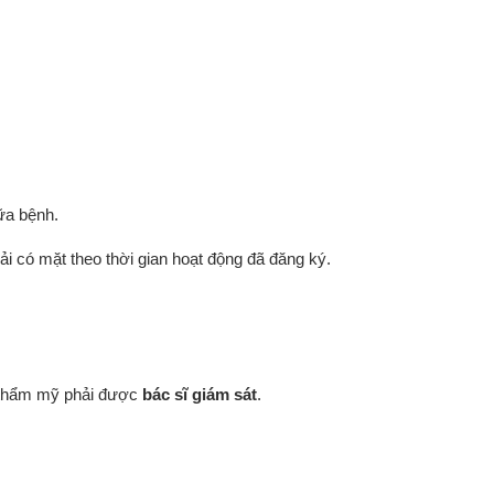
a bệnh.
i có mặt theo thời gian hoạt động đã đăng ký.
.
ật thẩm mỹ phải được
bác sĩ giám sát
.