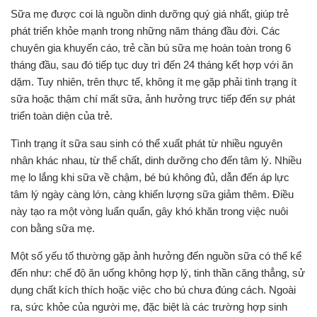
Sữa mẹ được coi là nguồn dinh dưỡng quý giá nhất, giúp trẻ
phát triển khỏe mạnh trong những năm tháng đầu đời. Các
chuyên gia khuyến cáo, trẻ cần bú sữa mẹ hoàn toàn trong 6
tháng đầu, sau đó tiếp tục duy trì đến 24 tháng kết hợp với ăn
dặm. Tuy nhiên, trên thực tế, không ít mẹ gặp phải tình trạng ít
sữa hoặc thậm chí mất sữa, ảnh hưởng trực tiếp đến sự phát
triển toàn diện của trẻ.
Tình trạng ít sữa sau sinh có thể xuất phát từ nhiều nguyên
nhân khác nhau, từ thể chất, dinh dưỡng cho đến tâm lý. Nhiều
mẹ lo lắng khi sữa về chậm, bé bú không đủ, dẫn đến áp lực
tâm lý ngày càng lớn, càng khiến lượng sữa giảm thêm. Điều
này tạo ra một vòng luẩn quẩn, gây khó khăn trong việc nuôi
con bằng sữa mẹ.
Một số yếu tố thường gặp ảnh hưởng đến nguồn sữa có thể kể
đến như: chế độ ăn uống không hợp lý, tinh thần căng thẳng, sử
dụng chất kích thích hoặc việc cho bú chưa đúng cách. Ngoài
ra, sức khỏe của người mẹ, đặc biệt là các trường hợp sinh