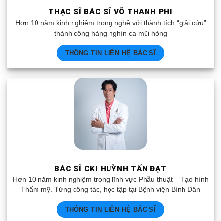
THẠC SĨ BÁC SĨ VÕ THANH PHI
Hơn 10 năm kinh nghiệm trong nghề với thành tích “giải cứu”
thành công hàng nghìn ca mũi hỏng
THÔNG TIN LIÊN HỆ BÁC SĨ
BÁC SĨ CKI HUỲNH TẤN ĐẠT
Hơn 10 năm kinh nghiệm trong lĩnh vực Phẫu thuật – Tạo hình
Thẩm mỹ. Từng công tác, học tập tại Bệnh viện Bình Dân
THÔNG TIN LIÊN HỆ BÁC SĨ