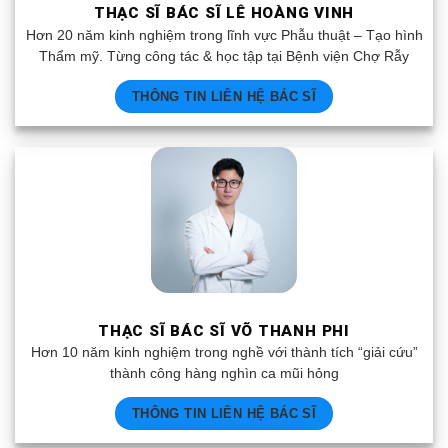
THẠC SĨ BÁC SĨ LÊ HOÀNG VINH
Hơn 20 năm kinh nghiệm trong lĩnh vực Phẫu thuật – Tạo hình
Thẩm mỹ. Từng công tác & học tập tại Bệnh viện Chợ Rẫy
THÔNG TIN LIÊN HỆ BÁC SĨ
THẠC SĨ BÁC SĨ VÕ THANH PHI
Hơn 10 năm kinh nghiệm trong nghề với thành tích “giải cứu”
thành công hàng nghìn ca mũi hỏng
THÔNG TIN LIÊN HỆ BÁC SĨ