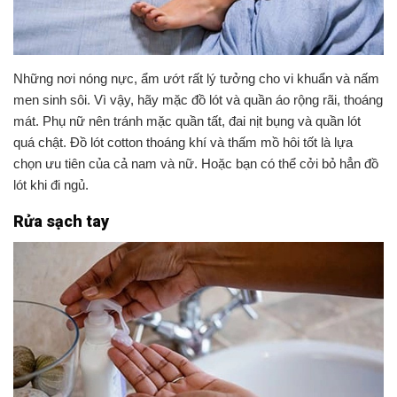
Những nơi nóng nực, ẩm ướt rất lý tưởng cho vi khuẩn và nấm
men sinh sôi. Vì vậy, hãy mặc đồ lót và quần áo rộng rãi, thoáng
mát. Phụ nữ nên tránh mặc quần tất, đai nịt bụng và quần lót
quá chật. Đồ lót cotton thoáng khí và thấm mồ hôi tốt là lựa
chọn ưu tiên của cả nam và nữ. Hoặc bạn có thể cởi bỏ hẳn đồ
lót khi đi ngủ.
Rửa sạch tay