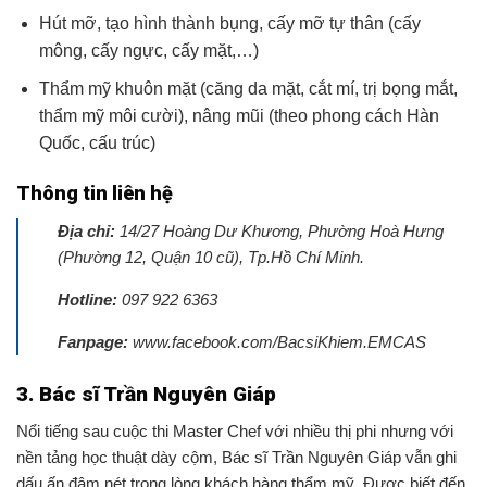
Hút mỡ, tạo hình thành bụng, cấy mỡ tự thân (cấy
mông, cấy ngực, cấy mặt,…)
Thẩm mỹ khuôn mặt (căng da mặt, cắt mí, trị bọng mắt,
thẩm mỹ môi cười), nâng mũi (theo phong cách Hàn
Quốc, cấu trúc)
Thông tin liên hệ
Địa chỉ:
14/27 Hoàng Dư Khương, Phường Hoà Hưng
(Phường 12, Quận 10 cũ), Tp.Hồ Chí Minh.
Hotline:
097 922 6363
Fanpage:
www.facebook.com/BacsiKhiem.EMCAS
3. Bác sĩ Trần Nguyên Giáp
Nổi tiếng sau cuộc thi Master Chef với nhiều thị phi nhưng với
nền tảng học thuật dày cộm,
B
ác sĩ Trần Nguyên Giáp vẫn ghi
dấu ấn đậm nét trong lòng khách hàng thẩm mỹ. Được biết đến