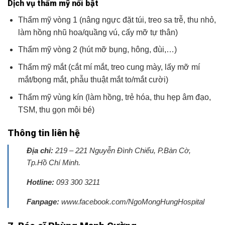
Dịch vụ thẩm mỹ nổi bật
Thẩm mỹ vòng 1 (nâng ngực đặt túi, treo sa trễ, thu nhỏ,
làm hồng nhũ hoa/quầng vú, cấy mỡ tự thân)
Thẩm mỹ vòng 2 (hút mỡ bụng, hông, đùi,…)
Thẩm mỹ mắt (cắt mí mắt, treo cung mày, lấy mỡ mí
mắt/bọng mắt, phẫu thuật mắt to/mắt cười)
Thẩm mỹ vùng kín (làm hồng, trẻ hóa, thu hẹp âm đạo,
TSM, thu gọn môi bé)
Thông tin liên hệ
Địa chỉ:
219 – 221 Nguyễn Đình Chiểu, P.Bàn Cờ,
Tp.Hồ Chí Minh.
Hotline:
093 300 3211
Fanpage:
www.facebook.com/NgoMongHungHospital