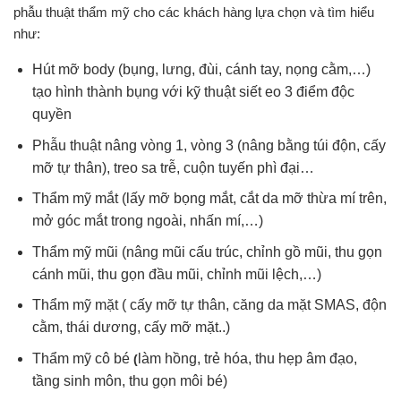
phẫu thuật thẩm mỹ cho các khách hàng lựa chọn và tìm hiểu
như:
Hút mỡ body (bụng, lưng, đùi, cánh tay, nọng cằm,…)
tạo hình thành bụng với kỹ thuật siết eo 3 điểm độc
quyền
Phẫu thuật nâng vòng 1, vòng 3 (nâng bằng túi độn, cấy
mỡ tự thân), treo sa trễ, cuộn tuyến phì đại…
Thẩm mỹ mắt (lấy mỡ bọng mắt, cắt da mỡ thừa mí trên,
mở góc mắt trong ngoài, nhấn mí,…)
Thẩm mỹ mũi (nâng mũi cấu trúc, chỉnh gồ mũi, thu gọn
cánh mũi, thu gọn đầu mũi, chỉnh mũi lệch,…)
Thẩm mỹ mặt ( cấy mỡ tự thân, căng da mặt SMAS, độn
cằm, thái dương, cấy mỡ mặt..)
Thẩm mỹ cô bé
làm hồng, trẻ hóa, thu hẹp âm đạo,
(
tầng sinh môn, thu gọn môi bé)