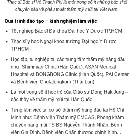
Thạc sĩ Bác sĩ Võ Thanh Phi là một trong số ít những bác sĩ đi
chuyên sâu về phẫu thuật thẩm mỹ mũi tại Việt Nam.
Quá trình đào tạo – kinh nghiệm làm việc
Tốt nghiệp Bác sĩ
Đa khoa Đại học Y Dược TP.HCM
Thạc sĩ y học Ngoại khoa trường Đại học Y Dược
TP.HCM
Học tập, tu nghiệp tại các trung tâm thẩm mỹ hàng đầu
như:
Shimmian Clinic (Hàn Quốc), ASAN Medical
Hospital và BONGBONG Clinic (Hàn Quốc), PAI Center
và Bệnh viện Chulalongkorn (Thái Lan)
Là một trong số ít học trò của Giáo sư Dong Hak Jung –
bậc thầy về thẩm mỹ mũi tại Hàn Quốc
Từng làm việc tại cơ sở thẩm mỹ hàng đầu tại Hồ Chí
Minh như: Bệnh viện Thẩm mỹ EMCAS, Phòng khám
chuyên nâng mũi TS BS Nguyễn Thành Nhân, Bệnh
viện Gia Định, Bệnh viện Chấn thương chỉnh hình,…