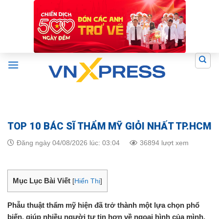
Skip
to
content
TOP 10 BÁC SĨ THẨM MỸ GIỎI NHẤT TP.HCM
Đăng ngày 04/08/2026 lúc: 03:04
36894 lượt xem
Mục Lục Bài Viết
[
Hiển Thị
]
Phẫu thuật thẩm mỹ hiện đã trở thành một lựa chọn phổ
biến, giúp nhiều người tự tin hơn về ngoại hình của mình.