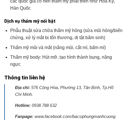
các quốc gia có nền thẩm mỹ phát triển như Hoa Kỳ,
Hàn Quốc
Dịch vụ thẩm mỹ nổi bật
Phẫu thuật sửa chữa thẩm mỹ hỏng (sửa mũi hỏng/biến
chứng, xử lý mắt bị tổn thương, dị tật bẩm sinh)
Thẩm mỹ mũi và mắt (nâng mũi, cắt mí, bấm mí)
Thẩm mỹ body: Hút mỡ, tạo hình thành bụng, nâng
ngực
Thông tin liên hệ
Địa chỉ:
576 Cộng Hòa, Phường 13, Tân Bình, Tp.Hồ
Chí Minh.
Hotline:
0938 788 632
Fanpage:
www.facebook.com/bacsiphungmanhcuong