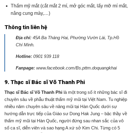
Thẩm mỹ mắt (cắt mắt 2 mí, mở góc mắt, lấy mỡ mí mắt,
nâng cung mày,…)
Thông tin liên hệ
Địa chỉ:
45A Ba Tháng Hai, Phường Vườn Lài, Tp.Hồ
Chí Minh.
Hotline:
0901 939 118
Fanpage:
www.facebook.com/Bs.pttm.doquangkhai
9. Thạc sĩ Bác sĩ Võ Thanh Phi
Thạc sĩ Bác sĩ Võ Thanh Phi
là một trong số ít những bác sĩ đi
chuyên sâu về phẫu thuật thẩm mỹ mũi tại Việt Nam.
Tu nghiệp
nhiều năm chuyên sâu về nâng mũi tại Hàn Quốc dưới sự
hướng dẫn trực tiếp của Giáo sư Dong Hak Jung – bậc thầy về
thẩm mỹ mũi tại Hàn Quốc, người đứng sau nhan sắc của vô
số ca sĩ, diễn viên và sao hạng A xứ sở Kim Chi.
Từng có 5