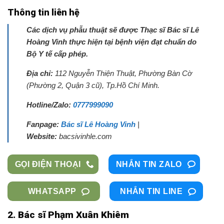
Thông tin liên hệ
Các dịch vụ phẫu thuật sẽ được Thạc sĩ Bác sĩ Lê
Hoàng Vinh thực hiện tại bệnh viện đạt chuẩn do
Bộ Y tế cấp phép.
Địa chỉ:
112 Nguyễn Thiện Thuật, Phường Bàn Cờ
(Phường 2, Quận 3 cũ), Tp.Hồ Chí Minh.
Hotline/Zalo:
0777999090
Fanpage:
Bác sĩ Lê Hoàng Vinh
|
Website:
bacsivinhle.com
GỌI ĐIỆN THOẠI
NHẮN TIN ZALO
WHATSAPP
NHẮN TIN LINE
2. Bác sĩ Phạm Xuân Khiêm