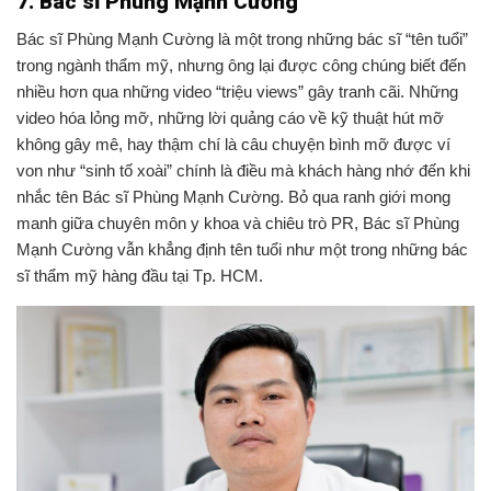
7. Bác sĩ Phùng Mạnh Cường
Bác sĩ Phùng Mạnh Cường là một trong những bác sĩ “tên tuổi”
trong ngành thẩm mỹ, nhưng ông lại được công chúng biết đến
nhiều hơn qua những video “triệu views” gây tranh cãi. Những
video hóa lỏng mỡ, những lời quảng cáo về kỹ thuật hút mỡ
không gây mê, hay thậm chí là câu chuyện bình mỡ được ví
von như “sinh tố xoài” chính là điều mà khách hàng nhớ đến khi
nhắc tên
B
ác sĩ Phùng Mạnh Cường. Bỏ qua ranh giới mong
manh giữa chuyên môn y khoa và chiêu trò PR, Bác sĩ Phùng
Mạnh Cường vẫn khẳng định tên tuổi như một trong những bác
sĩ thẩm mỹ hàng đầu tại Tp. HCM.