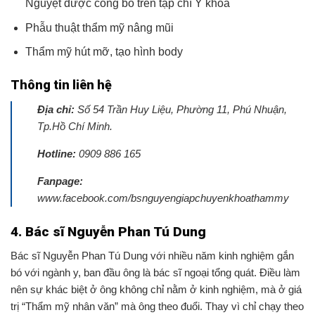
Nguyệt được công bố trên tạp chí Y khoa
Phẫu thuật thẩm mỹ nâng mũi
Thẩm mỹ hút mỡ, tạo hình body
Thông tin liên hệ
Địa chỉ:
Số 54 Trần Huy Liệu, Phường 11, Phú Nhuận,
Tp.Hồ Chí Minh.
Hotline:
0909 886 165
Fanpage:
www.facebook.com/bsnguyengiapchuyenkhoathammy
4. Bác sĩ Nguyễn Phan Tú Dung
Bác sĩ Nguyễn Phan Tú Dung với nhiều năm kinh nghiệm gắn
bó với ngành y, ban đầu ông là bác sĩ ngoại tổng quát. Điều làm
nên sự khác biệt ở ông không chỉ nằm ở kinh nghiệm, mà ở giá
trị “Thẩm mỹ nhân văn” mà ông theo đuổi. Thay vì chỉ chạy theo