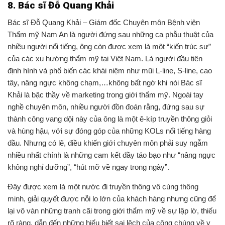
8. Bác sĩ Đỗ Quang Khải
Bác sĩ Đỗ Quang Khải – Giám đốc Chuyên môn Bệnh viện
Thẩm mỹ Nam An là người đứng sau những ca phẫu thuật của
nhiều người nổi tiếng, ông còn được xem là một “kiến trúc sư”
của các xu hướng thẩm mỹ tại Việt Nam. Là người đầu tiên
định hình và phổ biến các khái niệm như mũi L-line, S-line, cao
tây, nâng ngực không chạm,…không bất ngờ khi nói Bác sĩ
Khải là bậc thầy về marketing trong giới thẩm mỹ. Ngoài tay
nghề chuyên môn, nhiều người đồn đoán rằng, đứng sau sự
thành công vang dội này của ông là một ê-kíp truyền thông giỏi
và hùng hậu, với sự đóng góp của những KOLs nổi tiếng hàng
đầu.
Nhưng có lẽ, điều khiến giới chuyên môn phải suy ngẫm
nhiều nhất chính là những cam kết đầy táo bạo như “nâng ngực
không nghỉ dưỡng”, “hút mỡ về ngay trong ngày”.
Đây được xem là một nước đi truyền thông vô cùng thông
minh, giải quyết được nỗi lo lớn của khách hàng nhưng cũng để
lại vô vàn những tranh cãi trong giới thẩm mỹ về sự lập lờ, thiếu
rõ ràng, dẫn đến những hiểu biết sai lệch của công chúng về y