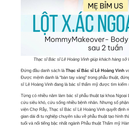
Thạc sĩ Bác sĩ Lê Hoàng Vinh giúp khách hàng sở h
Đứng đầu danh sách là
Thạc sĩ Bác sĩ Lê Hoàng Vinh
vớ
Được mệnh danh là “bàn tay vàng” trong phẫu thuật, đứn
sĩ Lê Hoàng Vinh đang là bác sĩ thẩm mỹ được tìm kiếm n
Từng có nhiều năm làm bác sĩ phẫu thuật tại khoa Ngoạ
cứu siêu khó, cứu sống nhiều bệnh nhân. Nhưng số phận 
viện Chợ Rẫy, Thạc sĩ Bác sĩ Lê Hoàng Vinh quyết định
gian dài đi tu nghiệp chuyên sâu về phẫu thuật tạo hình 
tuổi và nổi tiếng bậc nhất ngành Phẫu thuật Thẩm mỹ Hà