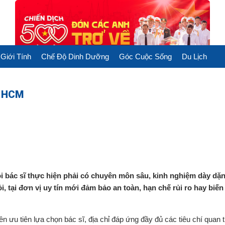
Giới Tính
Chế Độ Dinh Dưỡng
Góc Cuộc Sống
Du Lịch
P.HCM
ỏi bác sĩ thực hiện phải có chuyên môn sâu, kinh nghiệm dày dặn
i, tại đơn vị uy tín mới đảm bảo an toàn, hạn chế rủi ro hay biế
 ưu tiên lựa chọn bác sĩ, địa chỉ đáp ứng đầy đủ các tiêu chí quan t