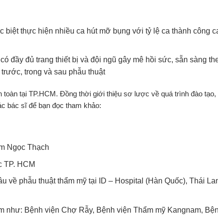
 biệt thực hiện nhiều ca hút mỡ bụng với tỷ lệ ca thành công c
có đầy đủ trang thiết bị và đội ngũ gây mê hồi sức, sẵn sàng the
trước, trong và sau phẫu thuật
 toàn tại TP.HCM. Đồng thời giới thiệu sơ lược về quá trình đào tạo,
c bác sĩ để bạn đọc tham khảo:
hạm Ngọc Thạch
ợc TP. HCM
u về phẫu thuật thẩm mỹ tại ID – Hospital (Hàn Quốc), Thái La
t Nam như: Bệnh viện Chợ Rẫy, Bệnh viện Thẩm mỹ Kangnam, Bện