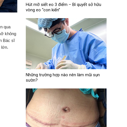
Hút mỡ siết eo 3 điểm – Bí quyết sở hữu
vòng eo “con kiến”
ơn qua
 mỡ không
ên
B
ác sĩ
 lớn.
Những trường hợp nào nên làm mũi sụn
sườn?