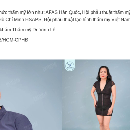
ổ chức thẩm mỹ lớn như: AFAS Hàn Quốc, Hội phẫu thuật thẩm m
Hồ Chí Minh HSAPS, Hội phẫu thuật tạo hình thẩm mỹ Việt N
g khám Thẩm mỹ Dr. Vinh Lê
708/HCM-GPHĐ