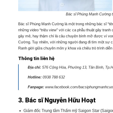
Bác sĩ Phùng Mạnh Cường th
Bác sĩ Phùng Mạnh Cường là một trong những bác sĩ “tên 
những video “triệu view” với các ca phẫu thuật gây tran
gây mê, hay thậm chí là câu chuyện bình mỡ được ví von 
Cường. Tuy nhiên, với những người đang đi tìm một sự can
Ranh giới giữa chuyên môn y khoa và chiêu trò trình diễn
Thông tin liên hệ
Địa chỉ:
576 Cộng Hòa, Phường 13, Tân Bình, Tp.H
Hotline:
0938 788 632
Fanpage:
www.facebook.com/bacsiphungmanhcuo
3. Bác sĩ Nguyễn Hữu Hoạt
Giám đốc Trung tâm Thẩm mỹ Saigon Star (Saigon