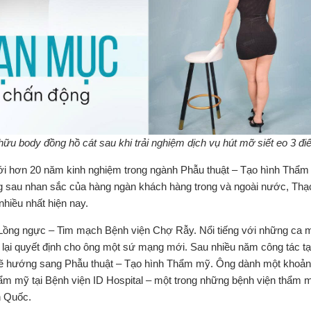
ữu body đồng hồ cát sau khi trải nghiệm dịch vụ hút mỡ siết eo 3 đi
i hơn 20 năm kinh nghiệm trong ngành Phẫu thuật – Tạo hình Thẩm
g sau nhan sắc của hàng ngàn khách hàng trong và ngoài nước, Thạ
hiều nhất hiện nay.
i Lồng ngực – Tim mạch Bệnh viện Chợ Rẫy. Nổi tiếng với những ca 
lại quyết định cho ông một sứ mạng mới. Sau nhiều năm công tác tạ
 rẽ hướng sang Phẫu thuật – Tạo hình Thẩm mỹ. Ông dành một khoản
thẩm mỹ tại Bệnh viện ID Hospital – một trong những bệnh viện thẩm 
n Quốc.