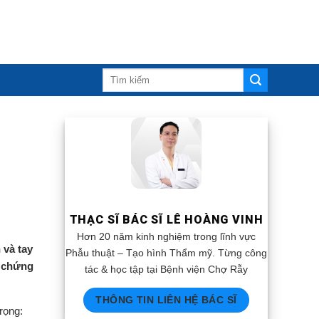
THẠC SĨ BÁC SĨ LÊ HOÀNG VINH
Hơn 20 năm kinh nghiệm trong lĩnh vực
 và tay
Phẫu thuật – Tạo hình Thẩm mỹ. Từng công
n chứng
tác & học tập tại Bệnh viện Chợ Rẫy
THÔNG TIN LIÊN HỆ BÁC SĨ
rọng: