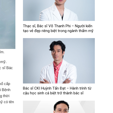
Thạc sĩ, Bác sĩ Võ Thanh Phi – Người kiến
tạo vẻ đẹp riêng biệt trong ngành thẩm mỹ
ểm.
 mỹ.
c sĩ Bác
mổ cấp
Bác sĩ CKI Huỳnh Tấn Đạt – Hành trình từ
i Bệnh
cậu học sinh cá biệt trở thành bác sĩ
g thời
mỹ có tên