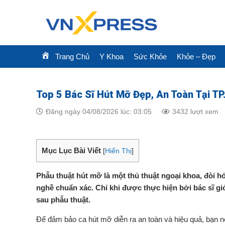
Skip
to
content
Trang Chủ
Y Khoa
Sức Khỏe
Khỏe – Đẹp
Top 5 Bác Sĩ Hút Mỡ Đẹp, An Toàn Tại T
Đăng ngày 04/08/2026 lúc: 03:05
3432 lượt xem
Mục Lục Bài Viết
[
Hiển Thị
]
Phẫu thuật hút mỡ là một thủ thuật ngoại khoa, đòi h
nghề chuẩn xác. Chỉ khi được thực hiện bởi bác sĩ giỏ
sau phẫu thuật.
Để đảm bảo ca hút mỡ diễn ra an toàn và hiệu quả, bạn nên