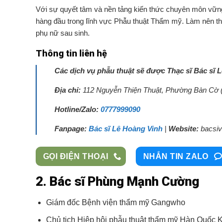
Với sự quyết tâm và nền tảng kiến thức chuyên môn vững
hàng đầu trong lĩnh vực Phẫu thuật Thẩm mỹ. Làm nên th
phụ nữ sau sinh.
Thông tin liên hệ
Các dịch vụ phẫu thuật sẽ được Thạc sĩ Bác sĩ L
Địa chỉ:
112 Nguyễn Thiện Thuật, Phường Bàn Cờ (
Hotline/Zalo:
0777999090
Fanpage:
Bác sĩ Lê Hoàng Vinh
|
Website:
bacsiv
GỌI ĐIỆN THOẠI
NHẮN TIN ZALO
2. Bác sĩ Phùng Mạnh Cường
Giám đốc Bệnh viện thẩm mỹ Gangwho
Chủ tịch Hiệp hội phẫu thuật thẩm mỹ Hàn Quốc