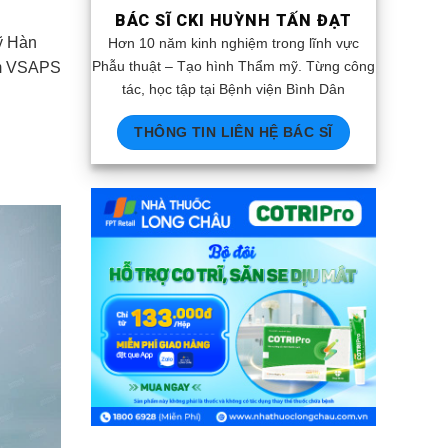
BÁC SĨ CKI HUỲNH TẤN ĐẠT
ỹ Hàn
Hơn 10 năm kinh nghiệm trong lĩnh vực
Phẫu thuật – Tạo hình Thẩm mỹ. Từng công
am VSAPS
tác, học tập tại Bệnh viện Bình Dân
THÔNG TIN LIÊN HỆ BÁC SĨ