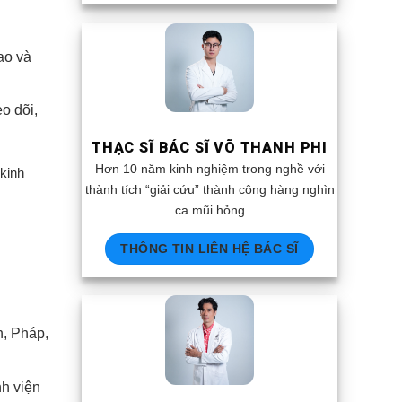
ao và
o dõi,
THẠC SĨ BÁC SĨ VÕ THANH PHI
Hơn 10 năm kinh nghiệm trong nghề với
 kinh
thành tích “giải cứu” thành công hàng nghìn
ca mũi hỏng
THÔNG TIN LIÊN HỆ BÁC SĨ
n, Pháp,
h viện