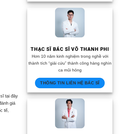
THẠC SĨ BÁC SĨ VÕ THANH PHI
Hơn 10 năm kinh nghiệm trong nghề với
thành tích “giải cứu” thành công hàng nghìn
ca mũi hỏng
THÔNG TIN LIÊN HỆ BÁC SĨ
ĩ tại đây
đánh giá
c tế,