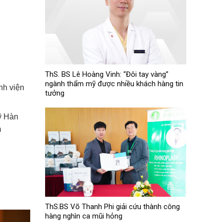
ThS. BS Lê Hoàng Vinh: “Đôi tay vàng”
ngành thẩm mỹ được nhiều khách hàng tin
nh viện
tưởng
ỹ Hàn
m
ThS.BS Võ Thanh Phi giải cứu thành công
hàng nghìn ca mũi hỏng