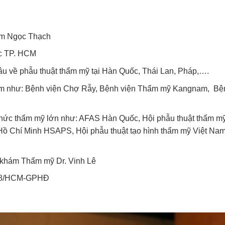
hạm Ngọc Thạch
ợc TP. HCM
âu về phẫu thuật thẩm mỹ
tại Hàn Quốc, Thái Lan, Pháp,….
t Nam như: Bệnh viện Chợ Rẫy, Bệnh viện Thẩm mỹ Kangnam, Bệ
…
ổ chức thẩm mỹ lớn như: AFAS Hàn Quốc, Hội phẫu thuật thẩm m
ồ Chí Minh HSAPS, Hội phẫu thuật tạo hình thẩm mỹ Việt Na
g khám Thẩm mỹ Dr. Vinh Lê
708/HCM-GPHĐ