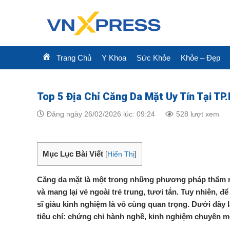
Skip
to
content
Trang Chủ
Y Khoa
Sức Khỏe
Khỏe – Đẹp
Top 5 Địa Chỉ Căng Da Mặt Uy Tín Tại T
Đăng ngày 26/02/2026 lúc: 09:24
528 lượt xem
Mục Lục Bài Viết
[
Hiển Thị
]
Căng da mặt là một trong những phương pháp thẩm mỹ 
và mang lại vẻ ngoài trẻ trung, tươi tắn. Tuy nhiên, để
sĩ giàu kinh nghiệm là vô cùng quan trọng. Dưới đây l
tiêu chí: chứng chỉ hành nghề, kinh nghiệm chuyên mô