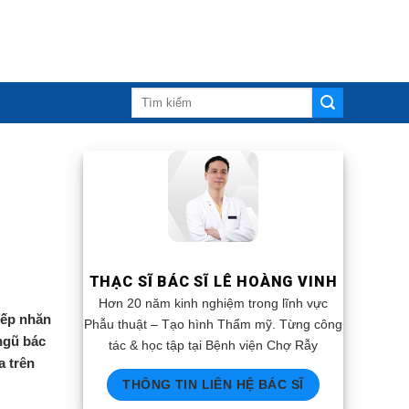
THẠC SĨ BÁC SĨ LÊ HOÀNG VINH
Hơn 20 năm kinh nghiệm trong lĩnh vực
nếp nhăn
Phẫu thuật – Tạo hình Thẩm mỹ. Từng công
 ngũ bác
tác & học tập tại Bệnh viện Chợ Rẫy
a trên
THÔNG TIN LIÊN HỆ BÁC SĨ