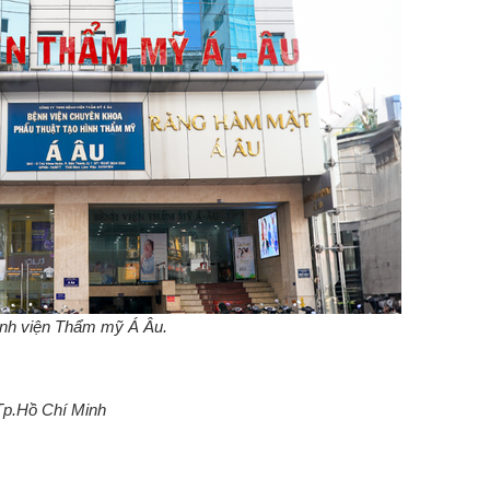
nh viện Thẩm mỹ Á Âu.
p.Hồ Chí Minh