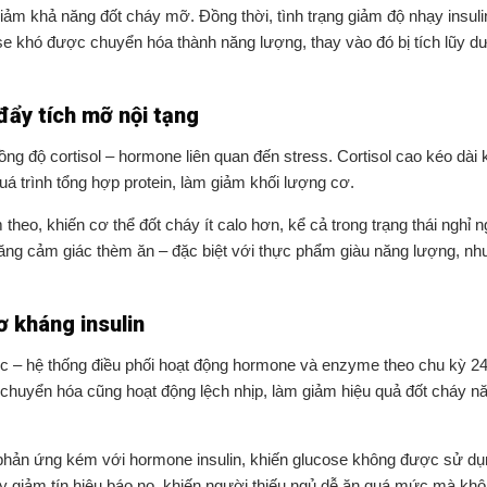
m giảm khả năng đốt cháy mỡ. Đồng thời, tình trạng giảm độ nhạy insul
ose khó được chuyển hóa thành năng lượng, thay vào đó bị tích lũy d
ẩy tích mỡ nội tạng
ng độ cortisol – hormone liên quan đến stress. Cortisol cao kéo dài 
á trình tổng hợp protein, làm giảm khối lượng cơ.
theo, khiến cơ thể đốt cháy ít calo hơn, kể cả trong trạng thái nghỉ n
 tăng cảm giác thèm ăn – đặc biệt với thực phẩm giàu năng lượng, nh
ơ kháng insulin
h học – hệ thống điều phối hoạt động hormone và enzyme theo chu kỳ 24
g chuyển hóa cũng hoạt động lệch nhịp, làm giảm hiệu quả đốt cháy n
hể phản ứng kém với hormone insulin, khiến glucose không được sử dụ
 giảm tín hiệu báo no, khiến người thiếu ngủ dễ ăn quá mức mà kh