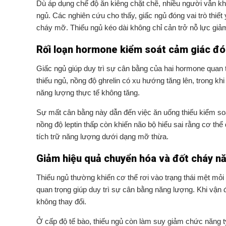
Dù áp dụng chế độ ăn kiêng chặt chẽ, nhiều người vẫn 
ngủ. Các nghiên cứu cho thấy, giấc ngủ đóng vai trò thiế
cháy mỡ. Thiếu ngủ kéo dài không chỉ cản trở nỗ lực gi
Rối loạn hormone kiểm soát cảm giác đó
Giấc ngủ giúp duy trì sự cân bằng của hai hormone quan trọ
thiếu ngủ, nồng độ ghrelin có xu hướng tăng lên, trong kh
năng lượng thực tế không tăng.
Sự mất cân bằng này dẫn đến việc ăn uống thiếu kiểm soá
nồng độ leptin thấp còn khiến não bộ hiểu sai rằng cơ th
tích trữ năng lượng dưới dạng mỡ thừa.
Giảm hiệu quả chuyển hóa và đốt cháy n
Thiếu ngủ thường khiến cơ thể rơi vào trạng thái mệt mỏi
quan trọng giúp duy trì sự cân bằng năng lượng. Khi vận đ
không thay đổi.
Ở cấp độ tế bào, thiếu ngủ còn làm suy giảm chức năng t