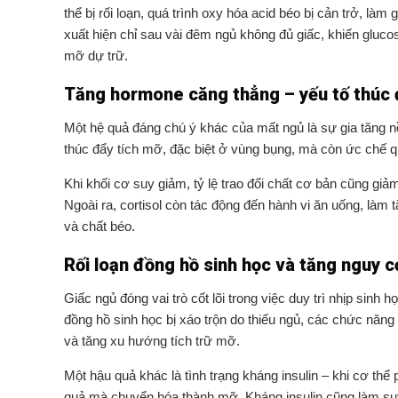
thể bị rối loạn, quá trình oxy hóa acid béo bị cản trở, là
xuất hiện chỉ sau vài đêm ngủ không đủ giấc, khiến gluc
mỡ dự trữ.
Tăng hormone căng thẳng – yếu tố thúc đ
Một hệ quả đáng chú ý khác của mất ngủ là sự gia tăng nồ
thúc đẩy tích mỡ, đặc biệt ở vùng bụng, mà còn ức chế qu
Khi khối cơ suy giảm, tỷ lệ trao đổi chất cơ bản cũng giảm 
Ngoài ra, cortisol còn tác động đến hành vi ăn uống, làm
và chất béo.
Rối loạn đồng hồ sinh học và tăng nguy c
Giấc ngủ đóng vai trò cốt lõi trong việc duy trì nhịp sin
đồng hồ sinh học bị xáo trộn do thiếu ngủ, các chức năn
và tăng xu hướng tích trữ mỡ.
Một hậu quả khác là tình trạng kháng insulin – khi cơ t
quả mà chuyển hóa thành mỡ. Kháng insulin cũng làm suy