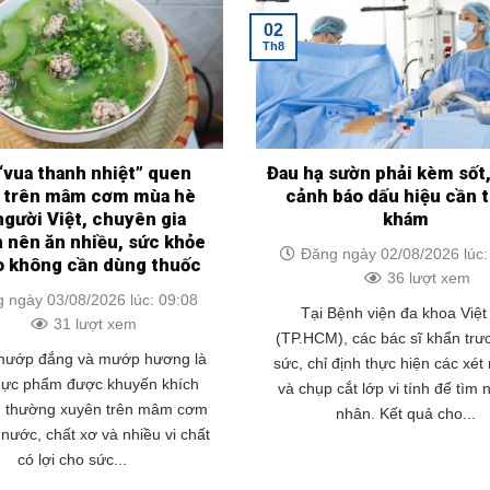
02
Th8
“vua thanh nhiệt” quen
Đau hạ sườn phải kèm sốt,
 trên mâm cơm mùa hè
cảnh báo dấu hiệu cần 
người Việt, chuyên gia
khám
 nên ăn nhiều, sức khỏe
Đăng ngày 02/08/2026 lúc:
o không cần dùng thuốc
36 lượt xem
 ngày 03/08/2026 lúc: 09:08
Tại Bệnh viện đa khoa Việt
31 lượt xem
(TP.HCM), các bác sĩ khẩn trư
 mướp đắng và mướp hương là
sức, chỉ định thực hiện các xé
thực phẩm được khuyến khích
và chụp cắt lớp vi tính để tìm
n thường xuyên trên mâm cơm
nhân. Kết quả cho...
nước, chất xơ và nhiều vi chất
có lợi cho sức...