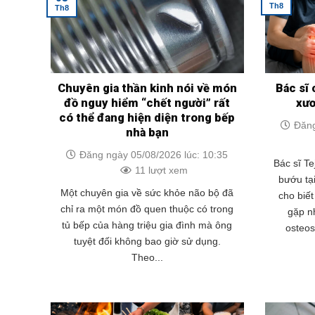
Th8
Th8
Chuyên gia thần kinh nói về món
Bác sĩ 
đồ nguy hiểm “chết người” rất
xư
có thể đang hiện diện trong bếp
Đăng
nhà bạn
Đăng ngày 05/08/2026 lúc: 10:35
Bác sĩ Te
11 lượt xem
bướu tạ
Một chuyên gia về sức khỏe não bộ đã
cho biế
chỉ ra một món đồ quen thuộc có trong
gặp nh
tủ bếp của hàng triệu gia đình mà ông
osteo
tuyệt đối không bao giờ sử dụng.
Theo...