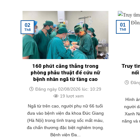
01
02
Th8
Th8
160 phút căng thẳng trong
Truy tì
phòng phẫu thuật để cứu nữ
nổi
bệnh nhân ngã từ tầng cao
Đăng
Đăng ngày 02/08/2026 lúc: 10:29
19 lượt xem
Hình ản
Ngã từ trên cao, người phụ nữ 66 tuổi
người dâ
đưa vào bệnh viện đa khoa Đức Giang
Xanh Ng
(Hà Nội) trong tình trạng sốc mất máu,
năng và 
đa chấn thương đặc biệt nghiêm trọng.
Bệnh viện Đa...