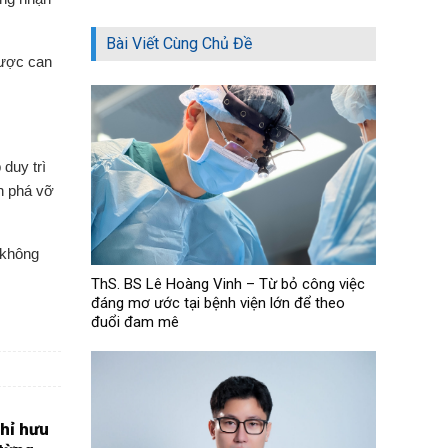
Bài Viết Cùng Chủ Đề
được can
duy trì
òn phá vỡ
 không
ThS. BS Lê Hoàng Vinh – Từ bỏ công việc
đáng mơ ước tại bệnh viện lớn để theo
đuổi đam mê
hỉ hưu