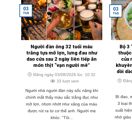
03
03
Th8
Th8
Người đàn ông 32 tuổi máu
Bộ 3 
trắng tựa mỡ lợn, lưng đau như
thuộc
dao cứa sau 2 ngày liên tiếp ăn
của 
món thịt “vạn người mê”
khuyên
dồi dà
Đăng ngày 03/08/2026 lúc: 10:32
Đăng
33 lượt xem
Người nhà người đàn này sốc nặng khi
Bí đao,
chính mắt thấy màu sắc trắng đục như
3 loại 
mỡ lợn, nhơn nhớt như xăng của máu
xuất hiệ
được rút ra từ cơ thể anh. Người mẹ
nhờ giàu 
khóc: “Tôi...