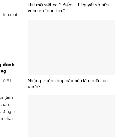
Hút mỡ siết eo 3 điểm – Bí quyết sở hữu
vòng eo “con kiến”
g đánh
 vợ
Những trường hợp nào nên làm mũi sụn
 10:51
sườn?
n (tỉnh
 cháu
ạc) nghi
n phải
.