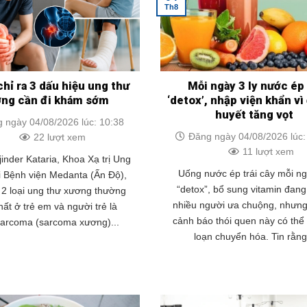
Th8
chỉ ra 3 dấu hiệu ung thư
Mỗi ngày 3 ly nước ép
ơng cần đi khám sớm
‘detox’, nhập viện khẩn v
huyết tăng vọt
 ngày 04/08/2026 lúc: 10:38
Đăng ngày 04/08/2026 lúc:
22 lượt xem
11 lượt xem
jinder Kataria, Khoa Xạ trị Ung
Uống nước ép trái cây mỗi n
i Bệnh viện Medanta (Ấn Độ),
“detox”, bổ sung vitamin đan
t 2 loại ung thư xương thường
nhiều người ưa chuộng, nhưng
ất ở trẻ em và người trẻ là
cảnh báo thói quen này có thể 
sarcoma (sarcoma xương)...
loạn chuyển hóa. Tin rằng.