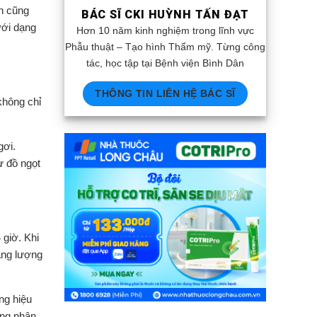
in cũng
BÁC SĨ CKI HUỲNH TẤN ĐẠT
ưới dạng
Hơn 10 năm kinh nghiệm trong lĩnh vực
Phẫu thuật – Tạo hình Thẩm mỹ. Từng công
tác, học tập tại Bệnh viện Bình Dân
THÔNG TIN LIÊN HỆ BÁC SĨ
không chỉ
gơi.
ư đồ ngọt
 giờ. Khi
ăng lượng
ng hiệu
ông nhận