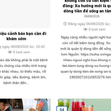
không còn cố tiết kiệm
đồng: Xu hướng mới là q
dòng tiền để sống an tâ
06/08/2026
Đăng ngày 06/08/2026 lúc:
0 lượt xem
hiệu cảnh báo bạn cần đi
Ngày càng nhiều người nghỉ h
khám sớm
còn cố tiết kiệm từng đồng: X
 ngày 06/08/2026 lúc: 10:42
mới là quản lý dòng tiền để sốn
0 lượt xem
hơn Nguồn: https://soha.vn/ng
nhieu-nguoi-nghi-huu-khong-c
éo dài không phải là một bệnh
tiet-kiem-tung-dong-xu-huong-
iệu chứng của nhiều tình trạng
quan-ly-dong-tien-de-song-an-
 khác nhau, từ thiếu máu, rối
198260716110653276.htm
ến giáp, tiểu đường, bệnh tim,
bệnh thận đến...
04