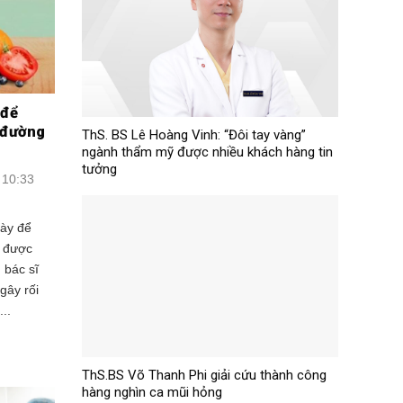
 để
ì đường
ThS. BS Lê Hoàng Vinh: “Đôi tay vàng”
ngành thẩm mỹ được nhiều khách hàng tin
tưởng
 10:33
gày để
g được
 bác sĩ
gây rối
..
ThS.BS Võ Thanh Phi giải cứu thành công
hàng nghìn ca mũi hỏng