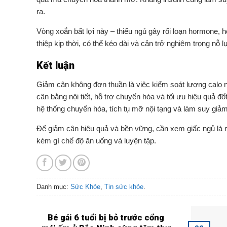
ra.
Vòng xoắn bất lợi này – thiếu ngủ gây rối loạn hormone, 
thiệp kịp thời, có thể kéo dài và cản trở nghiêm trọng nỗ 
Kết luận
Giảm cân không đơn thuần là việc kiểm soát lượng calo nạ
cân bằng nội tiết, hỗ trợ chuyển hóa và tối ưu hiệu quả 
hệ thống chuyển hóa, tích tụ mỡ nội tạng và làm suy giả
Để giảm cân hiệu quả và bền vững, cần xem giấc ngủ là 
kém gì chế độ ăn uống và luyện tập.
Danh mục:
Sức Khỏe
,
Tin sức khỏe
.
Bé gái 6 tuổi bị bỏ trước cổng