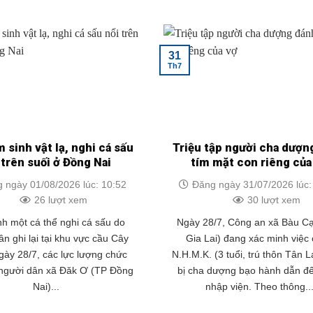
31
Th7
m sinh vật lạ, nghi cá sấu
Triệu tập người cha dượn
 trên suối ở Đồng Nai
tím mặt con riêng của
 ngày 01/08/2026 lúc: 10:52
Đăng ngày 31/07/2026 lúc:
26 lượt xem
30 lượt xem
h một cá thể nghi cá sấu do
Ngày 28/7, Công an xã Bàu Cạ
n ghi lại tại khu vực cầu Cây
Gia Lai) đang xác minh việc
ày 28/7, các lực lượng chức
N.H.M.K. (3 tuổi, trú thôn Tân L
người dân xã Đăk Ơ (TP Đồng
bị cha dượng bạo hành dẫn đế
Nai)...
nhập viện. Theo thông..