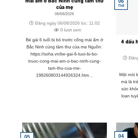
mái ấm ở Bắc Ninh cùng tâm thư
06
Th8
của mẹ
06/08/2026
Đăng ngày 06/08/2026 lúc: 11:02
0 lượt xem
Bé gái 6 tuổi bị bỏ trước cổng mái ấm ở
4 dấu 
Bắc Ninh cùng tâm thư của mẹ Nguồn:
https://soha.vn/be-gai-6-tuoi-bi-bo-
Đăng
truoc-cong-mai-am-o-bac-ninh-cung-
tam-thu-cua-me-
Mệt mỏi k
198260803144926324.htm...
mà là tr
sức khỏe
loạn tuy
04
05