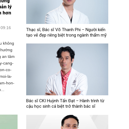
 từng
uản lý
m hơn
 09:16
Thạc sĩ, Bác sĩ Võ Thanh Phi – Người kiến
tạo vẻ đẹp riêng biệt trong ngành thẩm mỹ
ưu không
u hướng
g an tâm
ay-cang-
on-co-
moi-la-
tam-hon-
...
Bác sĩ CKI Huỳnh Tấn Đạt – Hành trình từ
cậu học sinh cá biệt trở thành bác sĩ