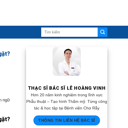
gặt?
THẠC SĨ BÁC SĨ LÊ HOÀNG VINH
Hơn 20 năm kinh nghiệm trong lĩnh vực
ôn ngữ
Phẫu thuật – Tạo hình Thẩm mỹ. Từng công
tác & học tập tại Bệnh viện Chợ Rẫy
gặt?
THÔNG TIN LIÊN HỆ BÁC SĨ