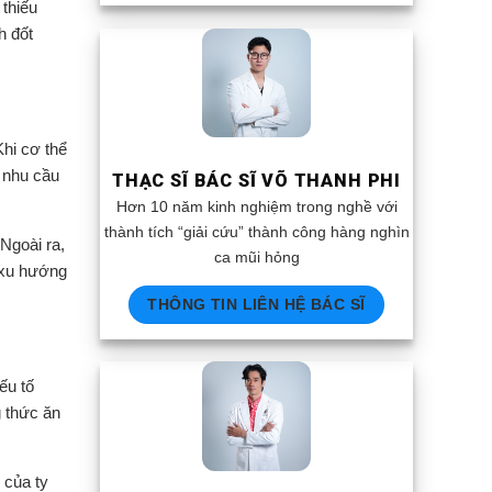
thiếu
h đốt
Khi cơ thể
i nhu cầu
THẠC SĨ BÁC SĨ VÕ THANH PHI
Hơn 10 năm kinh nghiệm trong nghề với
thành tích “giải cứu” thành công hàng nghìn
Ngoài ra,
ca mũi hỏng
g xu hướng
THÔNG TIN LIÊN HỆ BÁC SĨ
ếu tố
g thức ăn
 của ty