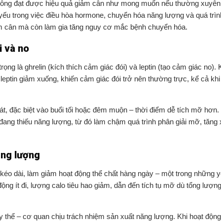
không đạt được hiệu quả giảm cân như mong muốn nếu thường xuyên 
t yếu trong việc điều hòa hormone, chuyển hóa năng lượng và quá trìn
ảm cân mà còn làm gia tăng nguy cơ mắc bệnh chuyển hóa.
i và no
ng là ghrelin (kích thích cảm giác đói) và leptin (tạo cảm giác no). 
i leptin giảm xuống, khiến cảm giác đói trở nên thường trực, kể cả kh
t, đặc biệt vào buổi tối hoặc đêm muộn – thời điểm dễ tích mỡ hơn. 
ể đang thiếu năng lượng, từ đó làm chậm quá trình phân giải mỡ, tăn
ăng lượng
 kéo dài, làm giảm hoạt động thể chất hàng ngày – một trong những y
ộng ít đi, lượng calo tiêu hao giảm, dẫn đến tích tụ mỡ dù tổng lượn
y thể – cơ quan chịu trách nhiệm sản xuất năng lượng. Khi hoạt động